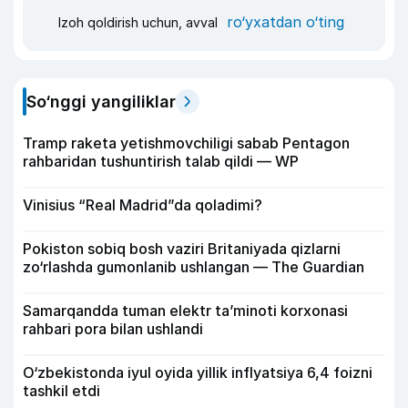
ro‘yxatdan o‘ting
Izoh qoldirish uchun, avval
So‘nggi yangiliklar
Tramp raketa yetishmovchiligi sabab Pentagon
rahbaridan tushuntirish talab qildi — WP
Vinisius “Real Madrid”da qoladimi?
Pokiston sobiq bosh vaziri Britaniyada qizlarni
zo‘rlashda gumonlanib ushlangan — The Guardian
Samarqandda tuman elektr ta’minoti korxonasi
rahbari pora bilan ushlandi
O‘zbekistonda iyul oyida yillik inflyatsiya 6,4 foizni
tashkil etdi