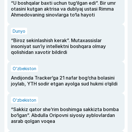
“U boshqalar baxti uchun tug‘ilgan edi”. Bir umr
otasini kutgan aktrisa va dublyaj ustasi Rimma
Ahmedovaning sinovlarga to‘la hayoti
Dunyo
“Biroz sekinlashish kerak”. Mutaxassislar
insoniyat sun’iy intellektni boshqara olmay
qolishidan xavotir bildirdi
O‘zbekiston
Andijonda Tracker’ga 21 nafar bog‘cha bolasini
joylab, YTH sodir etgan ayolga sud hukmi o‘qildi
O‘zbekiston
“Sakkiz qator she’rim boshimga sakkizta bomba
bo‘lgan”. Abdulla Oripovni siyosiy ayblovlardan
asrab qolgan voqea