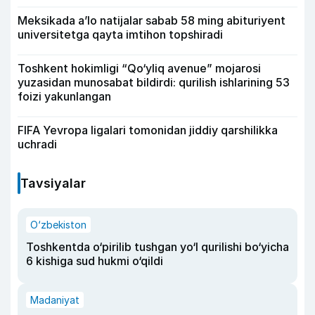
Meksikada a’lo natijalar sabab 58 ming abituriyent
universitetga qayta imtihon topshiradi
Toshkent hokimligi “Qo‘yliq avenue” mojarosi
yuzasidan munosabat bildirdi: qurilish ishlarining 53
foizi yakunlangan
FIFA Yevropa ligalari tomonidan jiddiy qarshilikka
uchradi
Tavsiyalar
O‘zbekiston
Toshkentda o‘pirilib tushgan yo‘l qurilishi bo‘yicha
6 kishiga sud hukmi o‘qildi
Madaniyat