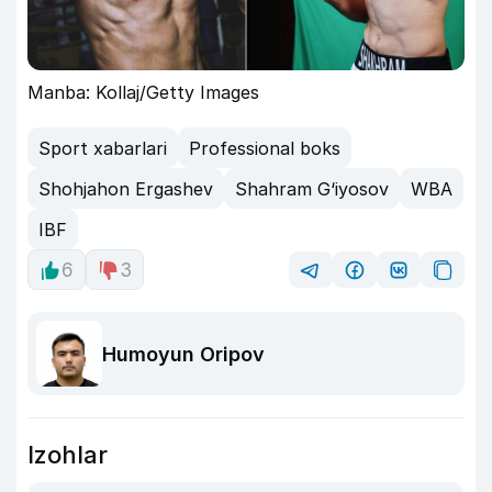
Manba: Kollaj/Getty Images
Sport xabarlari
Professional boks
Shohjahon Ergashev
Shahram G‘iyosov
WBA
IBF
6
3
Humoyun Oripov
Izohlar