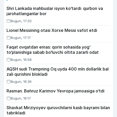
Shri Lankada mahbuslar isyon ko‘tardi: qurbon va
jarohatlanganlar bor
Bugun, 17:20
Lionel Messining otasi Xorxe Messi vafot etdi
Bugun, 17:17
Faqat ovqatdan emas: qorin sohasida yog‘
to‘planishiga sabab bo‘luvchi oltita zararli odat
Bugun, 16:58
AQSH sudi Trampning Oq uyda 400 mln dollarlik bal
zali qurishini blokladi
Bugun, 16:36
Rasman. Behruz Karimov Yevropa jamoasiga o‘tdi
Bugun, 16:17
Shavkat Mirziyoyev quruvchilarni kasb bayrami bilan
tabrikladi