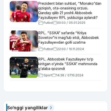
Prezident bilan suhbat, “Monako”dan
qiziqish, ota-onasining orzusi.
Qanday qilib 21 yoshli Abbosbek
Fayzullayev RPL yulduziga aylandi?
Futbol
00:03 / 05.01.2025
RPL. “SSKA” safarda “Krilya
Sovetov”ni mag‘lub etdi, Abbosbek
Fayzullayevdan golli uzatma
Futbol
22:03 / 10.11.2024
RPL. Abbosbek Fayzullayev to‘p
kiritgan o‘yinda “SSKA” mehmonda
g‘alaba qozondi
Sport
14:38 / 07.10.2024
So‘nggi yangiliklar