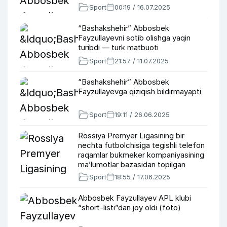
Sport
00:19 / 16.07.2025
“Bashakshehir” Abbosbek
Fayzullayevni sotib olishga yaqin
turibdi — turk matbuoti
Sport
21:57 / 11.07.2025
“Bashakshehir” Abbosbek
Fayzullayevga qiziqish bildirmayapti
Sport
19:11 / 26.06.2025
Rossiya Premyer Ligasining bir
nechta futbolchisiga tegishli telefon
raqamlar bukmeker kompaniyasining
ma’lumotlar bazasidan topilgan
(foto)
Sport
18:55 / 17.06.2025
Abbosbek Fayzullayev APL klubi
“short-listi”dan joy oldi (foto)