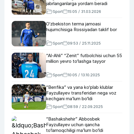
jabrlanganlarga yordam beradi
Sport
15:05 / 31.03.2026
O‘zbekiston terma jamoasi
hujumchisiga Rossiyadan taklif bor
Sport
09:53 / 25.11.2025
“Al-Ahli” “Zenit” futbolchisi uchun 55
million yevro to‘lashga tayyor
Sport
10:05 / 13.10.2025
“Benfika” va yana ko‘plab klublar
Fayzullayev transferidan nega voz
kechgani ma’lum bo‘ldi
Sport
08:59 / 22.09.2025
“Bashakshehir” Abbosbek
Fayzullayev uchun qancha
to‘lamoqchiligi ma’lum bo‘ldi