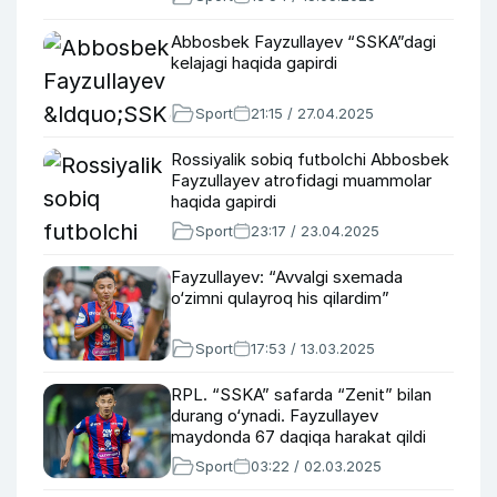
Abbosbek Fayzullayev “SSKA”dagi
kelajagi haqida gapirdi
Sport
21:15 / 27.04.2025
Rossiyalik sobiq futbolchi Abbosbek
Fayzullayev atrofidagi muammolar
haqida gapirdi
Sport
23:17 / 23.04.2025
Fayzullayev: “Avvalgi sxemada
o‘zimni qulayroq his qilardim”
Sport
17:53 / 13.03.2025
RPL. “SSKA” safarda “Zenit” bilan
durang o‘ynadi. Fayzullayev
maydonda 67 daqiqa harakat qildi
Sport
03:22 / 02.03.2025