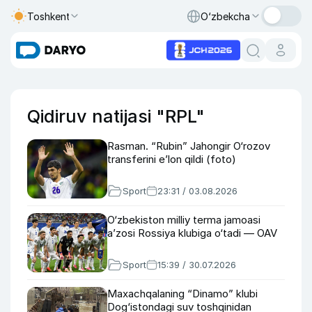
Toshkent
O‘zbekcha
Qidiruv natijasi "RPL"
Rasman. “Rubin” Jahongir O‘rozov
transferini e’lon qildi (foto)
Sport
23:31 / 03.08.2026
O‘zbekiston milliy terma jamoasi
a’zosi Rossiya klubiga o‘tadi — OAV
Sport
15:39 / 30.07.2026
Maxachqalaning “Dinamo” klubi
Dog‘istondagi suv toshqinidan