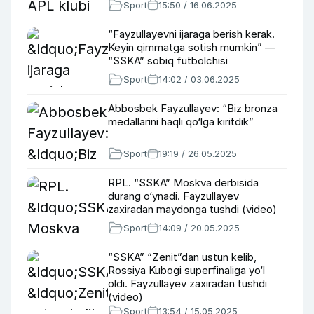
Sport
15:50 / 16.06.2025
“Fayzullayevni ijaraga berish kerak.
Keyin qimmatga sotish mumkin” —
“SSKA” sobiq futbolchisi
Sport
14:02 / 03.06.2025
Abbosbek Fayzullayev: “Biz bronza
medallarini haqli qo‘lga kiritdik”
Sport
19:19 / 26.05.2025
RPL. “SSKA” Moskva derbisida
durang o‘ynadi. Fayzullayev
zaxiradan maydonga tushdi (video)
Sport
14:09 / 20.05.2025
“SSKA” “Zenit”dan ustun kelib,
Rossiya Kubogi superfinaliga yo‘l
oldi. Fayzullayev zaxiradan tushdi
(video)
Sport
13:54 / 15.05.2025