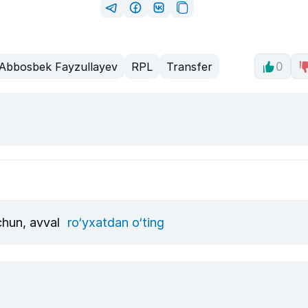
Abbosbek Fayzullayev
RPL
Transfer
0
uchun, avval
ro‘yxatdan o‘ting