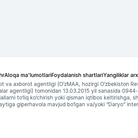
hr
Aloqa ma'lumotlari
Foydalanish shartlari
Yangiliklar arx
t va axborot agentligi (O‘zMAA, hozirgi O‘zbekiston Res
ar agentligi) tomonidan 13.03.2015 yil sanasida 0944
allarni to‘liq ko‘chirish yoki qisman iqtibos keltirishga, 
ytiga giperhavola mavjud bo‘lgan va/yoki “Daryo” intern