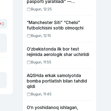
pasporti yaratiladi” —
energetika vaziri
Bugun, 12:25
“Manchester Siti” “Chelsi”
0
futbolchisini sotib olmoqchi
Bugun, 12:15
O‘zbekistonda ilk bor test
rejimida aerologik shar uchirildi
Bugun, 11:55
AQSHda erkak samolyotda
bomba portlatish bilan tahdid
qildi
Bugun, 11:45
O‘n yoshidanoq ishlagan,