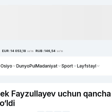
EUR :
RUB :
14 053,18
146,54
so'm
so'm
 Osiyo
Dunyo
Pul
Madaniyat
Sport
Layfstayl
ek Fayzullayev uchun qancha
o‘ldi