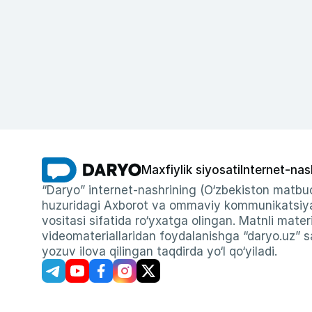
Maxfiylik siyosati
Internet-nas
“Daryo” internet-nashrining (O‘zbekiston matbuo
huzuridagi Axborot va ommaviy kommunikatsiyal
vositasi sifatida ro‘yxatga olingan. Matnli materi
videomateriallaridan foydalanishga “daryo.uz” sa
yozuv ilova qilingan taqdirda yo‘l qo‘yiladi.