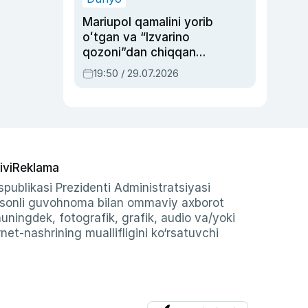
Mariupol qamalini yorib
oʻtgan va “Izvarino
qozoni”dan chiqqan
qahramon — Ukraina
19:50 / 29.07.2026
armiyasi bosh
qoʻmondoni Drapatiy
haqida
ivi
Reklama
publikasi Prezidenti Administratsiyasi
-sonli guvohnoma bilan ommaviy axborot
shuningdek, fotografik, grafik, audio va/yoki
et-nashrining muallifligini ko‘rsatuvchi