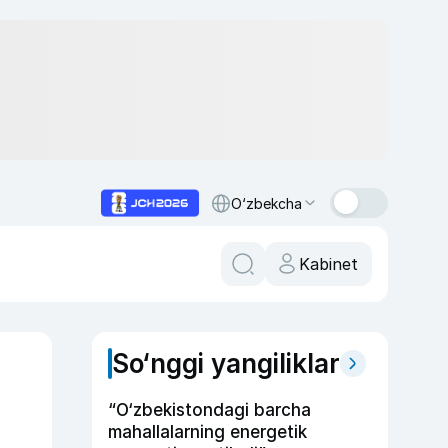
O‘zbekcha
Kabinet
So‘nggi yangiliklar
“O‘zbekistondagi barcha
mahallalarning energetik