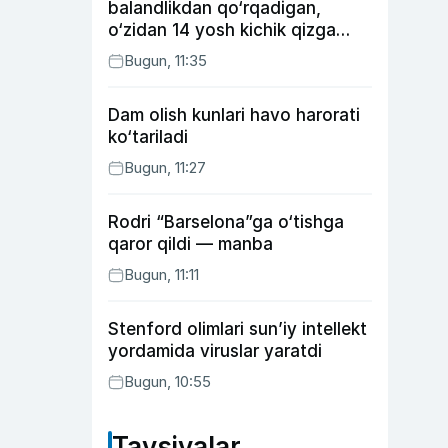
balandlikdan qo‘rqadigan,
o‘zidan 14 yosh kichik qizga
uylangan Yorqinxo‘ja Umarov
Bugun, 11:35
34 yoshda
Dam olish kunlari havo harorati
ko‘tariladi
Bugun, 11:27
Rodri “Barselona”ga o‘tishga
qaror qildi — manba
Bugun, 11:11
Stenford olimlari sun’iy intellekt
yordamida viruslar yaratdi
Bugun, 10:55
Tavsiyalar