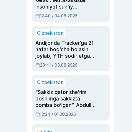
kerak”. Mutaxassislar
insoniyat sun’iy
intellektni boshqara
12:40 / 04.08.2026
olmay qolishidan xavotir
bildirdi
O‘zbekiston
Andijonda Tracker’ga 21
nafar bog‘cha bolasini
joylab, YTH sodir etgan
ayolga sud hukmi o‘qildi
23:41 / 03.08.2026
O‘zbekiston
“Sakkiz qator she’rim
boshimga sakkizta
bomba bo‘lgan”. Abdulla
Oripovni siyosiy
12:24 / 01.08.2026
ayblovlardan asrab
qolgan voqea
Dunyo