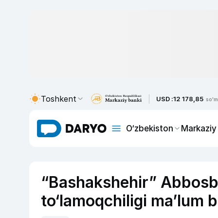
Toshkent
USD :
12 178,85
so'm
O‘zbekiston
Markaziy
“Bashakshehir” Abbosb
to‘lamoqchiligi ma’lum b