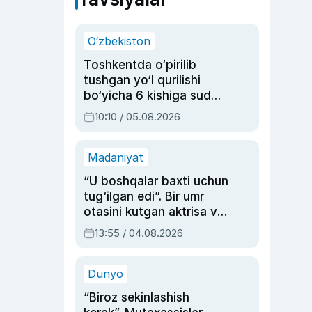
O‘zbekiston
Toshkentda o‘pirilib
tushgan yo‘l qurilishi
bo‘yicha 6 kishiga sud
hukmi o‘qildi
10:10 / 05.08.2026
Madaniyat
“U boshqalar baxti uchun
tug‘ilgan edi”. Bir umr
otasini kutgan aktrisa va
dublyaj ustasi Rimma
13:55 / 04.08.2026
Ahmedovaning
sinovlarga to‘la hayoti
Dunyo
“Biroz sekinlashish