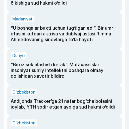
6 kishiga sud hukmi o‘qildi
Madaniyat
“U boshqalar baxti uchun tug‘ilgan edi”. Bir umr
otasini kutgan aktrisa va dublyaj ustasi Rimma
Ahmedovaning sinovlarga to‘la hayoti
Dunyo
“Biroz sekinlashish kerak”. Mutaxassislar
insoniyat sun’iy intellektni boshqara olmay
qolishidan xavotir bildirdi
O‘zbekiston
Andijonda Tracker’ga 21 nafar bog‘cha bolasini
joylab, YTH sodir etgan ayolga sud hukmi o‘qildi
O‘zbekiston