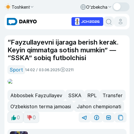
Toshkent
O‘zbekcha
“Fayzullayevni ijaraga berish kerak.
Keyin qimmatga sotish mumkin” —
“SSKA” sobiq futbolchisi
Sport
14:02 / 03.06.2025
2211
Abbosbek Fayzullayev
SSKA
RPL
Transfer
O‘zbekiston terma jamoasi
Jahon chempionati
0
0