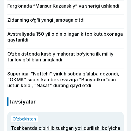
Farg‘onada “Mansur Kazanskiy” va sherigi ushlandi
Zidanning o‘g‘li yangi jamoaga o‘tdi
Avstraliyada 150 yil oldin olingan kitob kutubxonaga
qaytarildi
O‘zbekistonda kasbiy mahorat bo‘yicha ilk milliy
tanlov g‘oliblari aniqlandi
Superliga. “Neftchi” yirik hisobda g‘alaba qozondi,
“OKMK” super kambek evaziga “Bunyodkor”dan
ustun keldi, “Nasaf” durang qayd etdi
Tavsiyalar
O‘zbekiston
Toshkentda o‘pirilib tushgan yo‘l qurilishi bo‘yicha