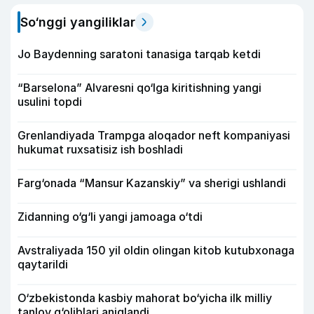
So‘nggi yangiliklar
Jo Baydenning saratoni tanasiga tarqab ketdi
“Barselona” Alvaresni qo‘lga kiritishning yangi
usulini topdi
Grenlandiyada Trampga aloqador neft kompaniyasi
hukumat ruxsatisiz ish boshladi
Farg‘onada “Mansur Kazanskiy” va sherigi ushlandi
Zidanning o‘g‘li yangi jamoaga o‘tdi
Avstraliyada 150 yil oldin olingan kitob kutubxonaga
qaytarildi
O‘zbekistonda kasbiy mahorat bo‘yicha ilk milliy
tanlov g‘oliblari aniqlandi