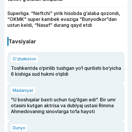
Superliga. “Neftchi” yirik hisobda g‘alaba qozondi,
“OKMK” super kambek evaziga “Bunyodkor”dan
ustun keldi, “Nasaf” durang qayd etdi
Tavsiyalar
O‘zbekiston
Toshkentda o‘pirilib tushgan yo‘l qurilishi bo‘yicha
6 kishiga sud hukmi o‘qildi
Madaniyat
“U boshqalar baxti uchun tug‘ilgan edi”. Bir umr
otasini kutgan aktrisa va dublyaj ustasi Rimma
Ahmedovaning sinovlarga to‘la hayoti
Dunyo