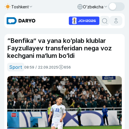
Toshkent
O‘zbekcha
“Benfika” va yana ko‘plab klublar
Fayzullayev transferidan nega voz
kechgani ma’lum bo‘ldi
Sport
08:59 / 22.09.2025
656