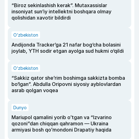
“Biroz sekinlashish kerak”. Mutaxassislar
insoniyat sun’iy intellektni boshqara olmay
qolishidan xavotir bildirdi
O‘zbekiston
Andijonda Tracker’ga 21 nafar bog‘cha bolasini
joylab, YTH sodir etgan ayolga sud hukmi o‘qildi
O‘zbekiston
“Sakkiz qator she’rim boshimga sakkizta bomba
bo‘lgan”. Abdulla Oripovni siyosiy ayblovlardan
asrab qolgan voqea
Dunyo
Mariupol qamalini yorib oʻtgan va “Izvarino
qozoni”dan chiqqan qahramon — Ukraina
armiyasi bosh qoʻmondoni Drapatiy haqida