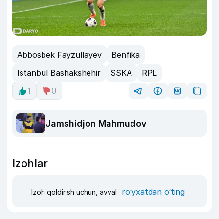
Abbosbek Fayzullayev
Benfika
Istanbul Bashakshehir
SSKA
RPL
1
0
Jamshidjon Mahmudov
Izohlar
ro‘yxatdan o‘ting
Izoh qoldirish uchun, avval