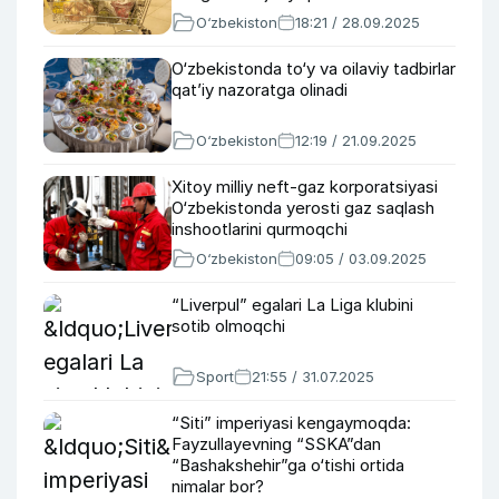
O‘zbekiston
18:21 / 28.09.2025
O‘zbekistonda to‘y va oilaviy tadbirlar
qat’iy nazoratga olinadi
O‘zbekiston
12:19 / 21.09.2025
Xitoy milliy neft-gaz korporatsiyasi
O‘zbekistonda yerosti gaz saqlash
inshootlarini qurmoqchi
O‘zbekiston
09:05 / 03.09.2025
“Liverpul” egalari La Liga klubini
sotib olmoqchi
Sport
21:55 / 31.07.2025
“Siti” imperiyasi kengaymoqda:
Fayzullayevning “SSKA”dan
“Bashakshehir”ga o‘tishi ortida
nimalar bor?