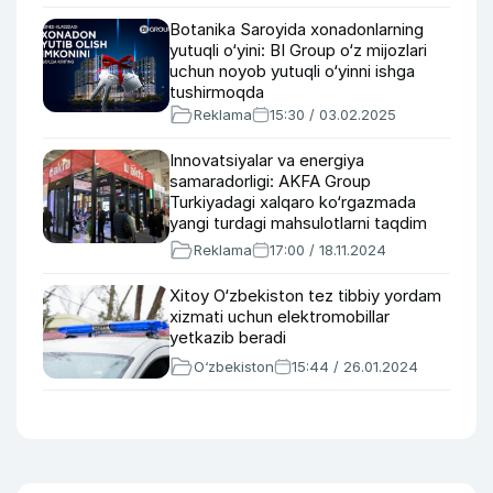
Botanika Saroyida xonadonlarning
yutuqli o‘yini: BI Group o‘z mijozlari
uchun noyob yutuqli o‘yinni ishga
tushirmoqda
Reklama
15:30 / 03.02.2025
Innovatsiyalar va energiya
samaradorligi: AKFA Group
Turkiyadagi xalqaro ko‘rgazmada
yangi turdagi mahsulotlarni taqdim
etadi
Reklama
17:00 / 18.11.2024
Xitoy O‘zbekiston tez tibbiy yordam
xizmati uchun elektromobillar
yetkazib beradi
O‘zbekiston
15:44 / 26.01.2024