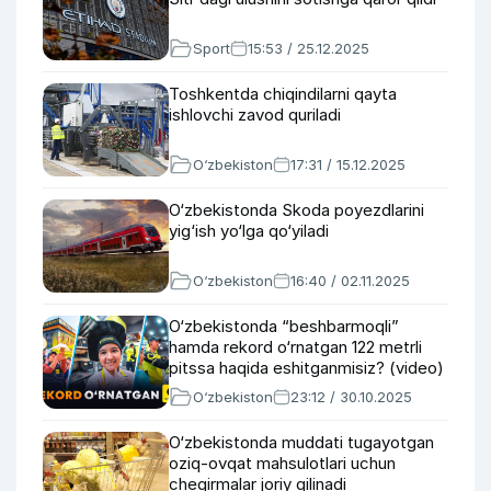
Sport
15:53 / 25.12.2025
Toshkentda chiqindilarni qayta
ishlovchi zavod quriladi
O‘zbekiston
17:31 / 15.12.2025
O‘zbekistonda Skoda poyezdlarini
yig‘ish yo‘lga qo‘yiladi
O‘zbekiston
16:40 / 02.11.2025
O‘zbekistonda “beshbarmoqli”
hamda rekord o‘rnatgan 122 metrli
pitssa haqida eshitganmisiz? (video)
O‘zbekiston
23:12 / 30.10.2025
O‘zbekistonda muddati tugayotgan
oziq-ovqat mahsulotlari uchun
chegirmalar joriy qilinadi