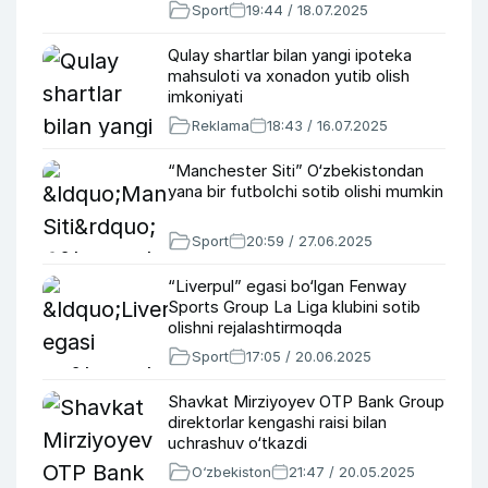
Sport
19:44 / 18.07.2025
Qulay shartlar bilan yangi ipoteka
mahsuloti va xonadon yutib olish
imkoniyati
Reklama
18:43 / 16.07.2025
“Manchester Siti” O‘zbekistondan
yana bir futbolchi sotib olishi mumkin
Sport
20:59 / 27.06.2025
“Liverpul” egasi bo‘lgan Fenway
Sports Group La Liga klubini sotib
olishni rejalashtirmoqda
Sport
17:05 / 20.06.2025
Shavkat Mirziyoyev OTP Bank Group
direktorlar kengashi raisi bilan
uchrashuv o‘tkazdi
O‘zbekiston
21:47 / 20.05.2025