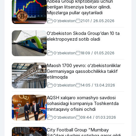
Kobea Group kriptobirjasi uchun
berilgan litsenziya bekor qilindi.
Mijozlarga pullar qaytariladi
O‘zbekiston
21:01 / 26.05.2026
O‘zbekiston Skoda Group’dan 10 ta
elektropoyezd sotib oladi
O‘zbekiston
18:09 / 01.05.2026
Maosh 1700 yevro: o‘zbekistonliklar
Germaniyaga qassobchilikka taklif
etilmoqda
O‘zbekiston
14:05 / 13.04.2026
AQSH xalqaro xomashyo savdosi
sohasidagi kompaniya Toshkentda
mintaqaviy ofisini ochdi
O‘zbekiston
09:44 / 01.03.2026
City Football Group “Mumbay
Siti”dagi ulushini sotishga qaror qildi