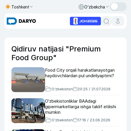
Toshkent
O‘zbekcha
Qidiruv natijasi "Premium
Food Group"
Food City orqali harakatlanayotgan
haydovchilardan pul undirilyaptimi?
O‘zbekiston
20:25 / 21.07.2026
O‘zbekistonliklar BAAdagi
gipermarketlarga ishga taklif etilishi
mumkin
O‘zbekiston
17:16 / 23.06.2026