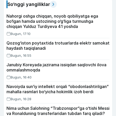
So‘nggi yangiliklar
Nahorgi oshga chiqqan, noyob qobiliyatga ega
bo‘lgan hamda ustozining o‘g‘liga turmushga
chiqqan Yulduz Turdiyeva 41 yoshda
Bugun, 17:10
Qozog‘iston poytaxtida trotuarlarda elektr samokat
haydash taqiqlanadi
Bugun, 16:55
Janubiy Koreyada jazirama issiqdan saqlovchi ilova
ommalashmoqda
Bugun, 16:40
Navoiyda sun’iy intellekt orqali “obodonlashtirilgan”
mahalla rasmlari bo‘yicha hokimlik izoh berdi
Bugun, 16:28
Nima uchun Salohning “Trabzonspor”ga o‘tishi Messi
va Ronalduning transferlaridan tubdan farq qiladi?