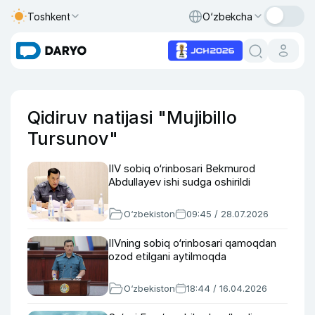
Toshkent
O‘zbekcha
Qidiruv natijasi "Mujibillo
Tursunov"
IIV sobiq o‘rinbosari Bekmurod
Abdullayev ishi sudga oshirildi
O‘zbekiston
09:45 / 28.07.2026
IIVning sobiq o‘rinbosari qamoqdan
ozod etilgani aytilmoqda
O‘zbekiston
18:44 / 16.04.2026