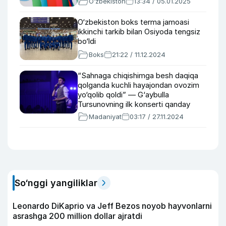
O‘zbekiston
13:34 / 05.01.2025
O‘zbekiston boks terma jamoasi
ikkinchi tarkib bilan Osiyoda tengsiz
bo‘ldi
Boks
21:22 / 11.12.2024
“Sahnaga chiqishimga besh daqiqa
qolganda kuchli hayajondan ovozim
yo‘qolib qoldi” — G‘aybulla
Tursunovning ilk konserti qanday
o‘tdi?
Madaniyat
03:17 / 27.11.2024
So‘nggi yangiliklar
Leonardo DiKaprio va Jeff Bezos noyob hayvonlarni
asrashga 200 million dollar ajratdi