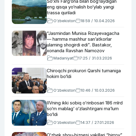
So‘xni Farg‘ona bilan bog‘laydigan
eng qisqa yo‘nalish bo‘ylab yangi
trassa quriladi
O‘zbekiston
18:59 / 10.04.2026
“Jasmindan Munisa Rizayevagacha
— hamma mashhur san’atkorlar
ularning shogirdi edi”. Bastakor,
xonanda Ravshan Namozov
zamondoshlari xotirasida
Madaniyat
17:25 / 31.03.2026
Chiroqchi prokurori Qarshi tumaniga
hokim bo‘ldi
O‘zbekiston
10:46 / 10.03.2026
IIVning ikki sobiq oʻrinbosari 186 mlrd
so‘m mablag‘ o‘zlashtirgani ma’lum
bo‘ldi
O‘zbekiston
14:37 / 27.01.2026
O‘zbek shou-biznesi vakillari “birrov”