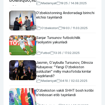
Madaniyat
19:25 / 14.08.2025
O‘zbekistonning Andorradagi birinchi
elchisi tayinlandi
O‘zbekiston
19:03 / 11.03.2025
Sanjar Tursunov futbolchilik
faoliyatini yakunladi
Futbol
13:35 / 17.02.2025
Jasmin, G‘aybulla Tursunov, Dilnoza
Kubayeva: “Yangi O‘zbekiston
yulduzlari” milliy mukofotida kimlar
taqdirlandi?
Madaniyat
04:10 / 02.02.2025
O‘zbekiston vakili SHHT bosh kotibi
o‘rinbosari etib tayinlandi