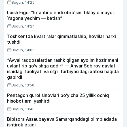
Bugun, 14:25
Luish Figo: “Infantino endi obroʻsini tiklay olmaydi.
Yagona yechim — ketish”
Bugun, 14:24
Toshkentda kvartiralar qimmatlashib, hovlilar narxi
tushdi
Bugun, 14:05
“Avval raqqosalardan rashk qilgan ayolim hozir meni
uylantirib qo‘yishga qodir” — Anvar Sobirov davlat
ishidagi faoliyati va o‘g‘il tarbiyasidagi xatosi haqida
gapirdi
Bugun, 13:50
Pentagon qurol sinovlari bo‘yicha 25 yillik ochiq
hisobotlarni yashirdi
Bugun, 13:40
Bibisora Assaubayeva Samarqanddagi olimpiadada
ishtirok etadi