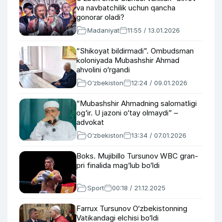
va navbatchilik uchun qancha
gonorar oladi?
Madaniyat
11:55 / 13.01.2026
“Shikoyat bildirmadi”. Ombudsman
koloniyada Mubashshir Ahmad
ahvolini o‘rgandi
O‘zbekiston
12:24 / 09.01.2026
“Mubashshir Ahmadning salomatligi
og‘ir. U jazoni o‘tay olmaydi” –
advokat
O‘zbekiston
13:34 / 07.01.2026
Boks. Mujibillo Tursunov WBC gran-
pri finalida mag‘lub bo‘ldi
Sport
00:18 / 21.12.2025
Farrux Tursunov O‘zbekistonning
Vatikandagi elchisi bo‘ldi