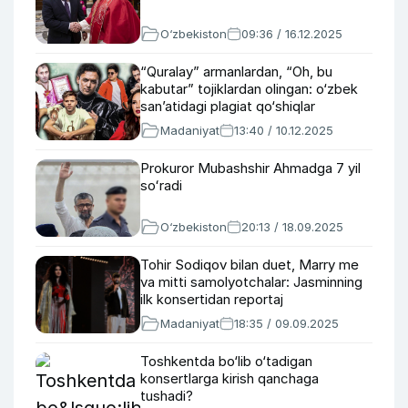
O‘zbekiston
09:36 / 16.12.2025
“Quralay” armanlardan, “Oh, bu
kabutar” tojiklardan olingan: o‘zbek
san’atidagi plagiat qo‘shiqlar
Madaniyat
13:40 / 10.12.2025
Prokuror Mubashshir Ahmadga 7 yil
soʻradi
O‘zbekiston
20:13 / 18.09.2025
Tohir Sodiqov bilan duet, Marry me
va mitti samolyotchalar: Jasminning
ilk konsertidan reportaj
Madaniyat
18:35 / 09.09.2025
Toshkentda bo‘lib o‘tadigan
konsertlarga kirish qanchaga
tushadi?