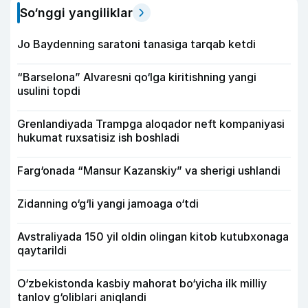
So‘nggi yangiliklar
Jo Baydenning saratoni tanasiga tarqab ketdi
“Barselona” Alvaresni qo‘lga kiritishning yangi
usulini topdi
Grenlandiyada Trampga aloqador neft kompaniyasi
hukumat ruxsatisiz ish boshladi
Farg‘onada “Mansur Kazanskiy” va sherigi ushlandi
Zidanning o‘g‘li yangi jamoaga o‘tdi
Avstraliyada 150 yil oldin olingan kitob kutubxonaga
qaytarildi
O‘zbekistonda kasbiy mahorat bo‘yicha ilk milliy
tanlov g‘oliblari aniqlandi