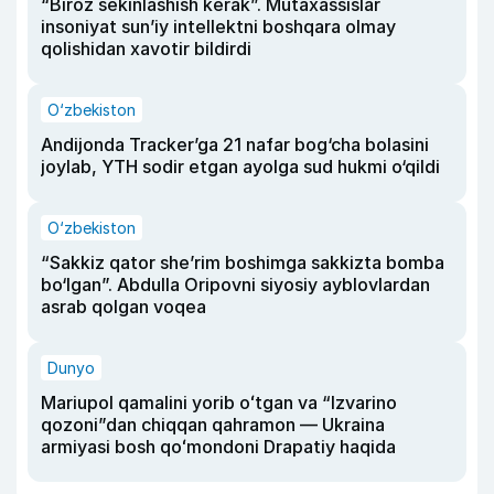
“Biroz sekinlashish kerak”. Mutaxassislar
insoniyat sun’iy intellektni boshqara olmay
qolishidan xavotir bildirdi
O‘zbekiston
Andijonda Tracker’ga 21 nafar bog‘cha bolasini
joylab, YTH sodir etgan ayolga sud hukmi o‘qildi
O‘zbekiston
“Sakkiz qator she’rim boshimga sakkizta bomba
bo‘lgan”. Abdulla Oripovni siyosiy ayblovlardan
asrab qolgan voqea
Dunyo
Mariupol qamalini yorib oʻtgan va “Izvarino
qozoni”dan chiqqan qahramon — Ukraina
armiyasi bosh qoʻmondoni Drapatiy haqida