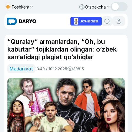
Toshkent
O‘zbekcha
“Quralay” armanlardan, “Oh, bu
kabutar” tojiklardan olingan: o‘zbek
san’atidagi plagiat qo‘shiqlar
Madaniyat
13:40 / 10.12.2025
30815