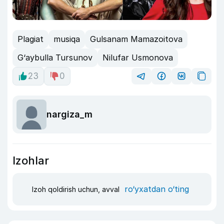
Plagiat
musiqa
Gulsanam Mamazoitova
G‘aybulla Tursunov
Nilufar Usmonova
23
0
nargiza_m
Izohlar
ro‘yxatdan o‘ting
Izoh qoldirish uchun, avval