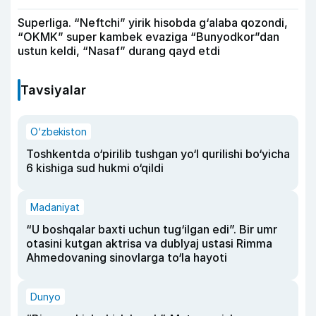
Superliga. “Neftchi” yirik hisobda g‘alaba qozondi,
“OKMK” super kambek evaziga “Bunyodkor”dan
ustun keldi, “Nasaf” durang qayd etdi
Tavsiyalar
O‘zbekiston
Toshkentda o‘pirilib tushgan yo‘l qurilishi bo‘yicha
6 kishiga sud hukmi o‘qildi
Madaniyat
“U boshqalar baxti uchun tug‘ilgan edi”. Bir umr
otasini kutgan aktrisa va dublyaj ustasi Rimma
Ahmedovaning sinovlarga to‘la hayoti
Dunyo