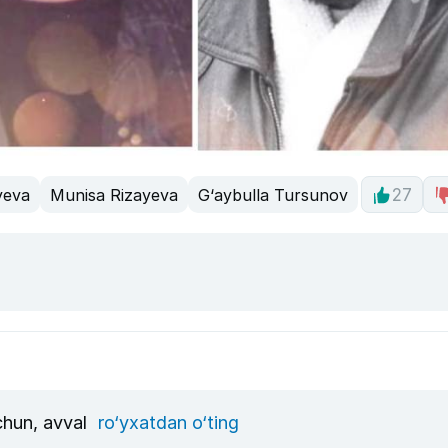
yeva
Munisa Rizayeva
G‘aybulla Tursunov
27
uchun, avval
ro‘yxatdan o‘ting