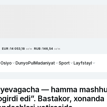
EUR :
RUB :
14 053,18
146,54
so'm
so'm
 Osiyo
Dunyo
Pul
Madaniyat
Sport
Layfstayl
zayevagacha — hamma mashhu
ogirdi edi”. Bastakor, xonanda