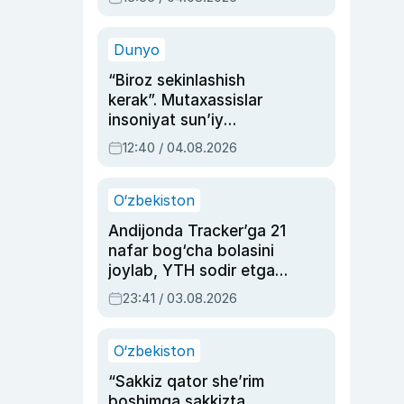
Ahmedovaning
sinovlarga to‘la hayoti
Dunyo
“Biroz sekinlashish
kerak”. Mutaxassislar
insoniyat sun’iy
intellektni boshqara
12:40 / 04.08.2026
olmay qolishidan xavotir
bildirdi
O‘zbekiston
Andijonda Tracker’ga 21
nafar bog‘cha bolasini
joylab, YTH sodir etgan
ayolga sud hukmi o‘qildi
23:41 / 03.08.2026
O‘zbekiston
“Sakkiz qator she’rim
boshimga sakkizta