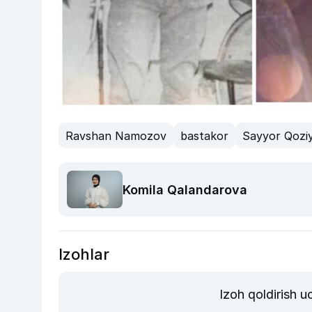
Ravshan Namozov
bastakor
Sayyor Qozi
Komila Qalandarova
Izohlar
Izoh qoldirish 