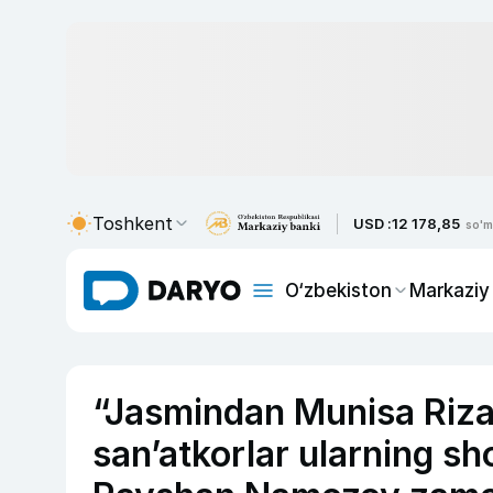
Toshkent
USD :
12 178,85
so'm
O‘zbekiston
Markaziy
“Jasmindan Munisa Ri
san’atkorlar ularning sh