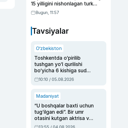
15 yilligini nishonlagan turk
aktyorlari va Kamelot qasriga
Bugun, 11:57
sayohat qilgan Zebo Rahimova
Tavsiyalar
O‘zbekiston
Toshkentda o‘pirilib
tushgan yo‘l qurilishi
bo‘yicha 6 kishiga sud
hukmi o‘qildi
10:10 / 05.08.2026
Madaniyat
“U boshqalar baxti uchun
tug‘ilgan edi”. Bir umr
otasini kutgan aktrisa va
dublyaj ustasi Rimma
13:55 / 04.08.2026