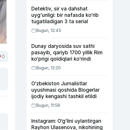
Detektiv, sir va dahshat
uyg‘unligi: bir nafasda ko‘rib
tugatiladigan 3 ta serial
Bugun, 12:45
Dunay daryosida suv sathi
pasayib, qariyb 1700 yillik Rim
0
ko‘prigi qoldiqlari ko‘rindi
Bugun, 12:20
O‘zbekiston Jurnalistlar
uyushmasi qoshida Blogerlar
ijodiy kengashi tashkil etildi
Bugun, 11:58
Instagram: O‘g‘lini uylantirgan
Rayhon Ulasenova, nikohining