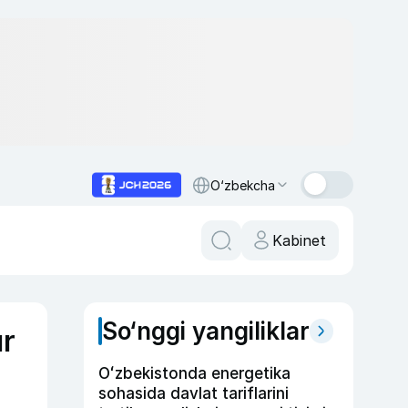
O‘zbekcha
Kabinet
So‘nggi yangiliklar
r
Oʻzbekistonda energetika
sohasida davlat tariflarini