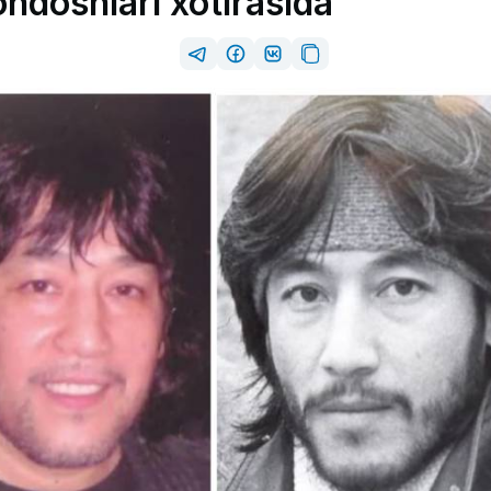
doshlari xotirasida