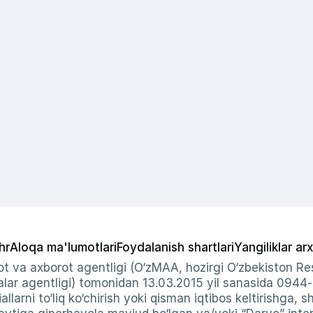
hr
Aloqa ma'lumotlari
Foydalanish shartlari
Yangiliklar arx
t va axborot agentligi (O‘zMAA, hozirgi O‘zbekiston Res
ar agentligi) tomonidan 13.03.2015 yil sanasida 0944
allarni to‘liq ko‘chirish yoki qisman iqtibos keltirishga, 