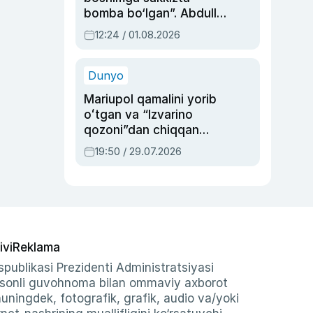
bomba bo‘lgan”. Abdulla
Oripovni siyosiy
12:24 / 01.08.2026
ayblovlardan asrab
qolgan voqea
Dunyo
Mariupol qamalini yorib
oʻtgan va “Izvarino
qozoni”dan chiqqan
qahramon — Ukraina
19:50 / 29.07.2026
armiyasi bosh
qoʻmondoni Drapatiy
haqida
ivi
Reklama
publikasi Prezidenti Administratsiyasi
-sonli guvohnoma bilan ommaviy axborot
shuningdek, fotografik, grafik, audio va/yoki