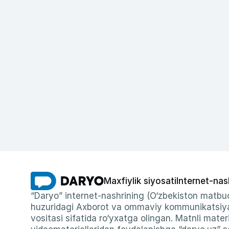
Maxfiylik siyosati
Internet-nas
“Daryo” internet-nashrining (O‘zbekiston matbuo
huzuridagi Axborot va ommaviy kommunikatsiyal
vositasi sifatida ro‘yxatga olingan. Matnli materi