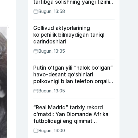
tartibga solishning yangi tizimi
joriy etildi
Bugun, 13:58
Gollivud aktyorlarining
ko‘pchilik bilmaydigan taniqli
qarindoshlari
Bugun, 13:35
Putin o‘tgan yili “halok bo‘lgan”
havo-desant qo‘shinlari
polkovnigi bilan telefon orqali
suhbatlashdi
Bugun, 13:05
“Real Madrid” tarixiy rekord
o‘rnatdi: Yan Diomande Afrika
futbolidagi eng qimmat
transferga aylandi
Bugun, 13:00