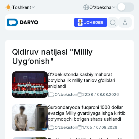
Toshkent
O‘zbekcha
Qidiruv natijasi "Milliy
Uyg‘onish"
O‘zbekistonda kasbiy mahorat
bo‘yicha ilk milliy tanlov g‘oliblari
aniqlandi
O‘zbekiston
22:38 / 08.08.2026
Surxondaryoda fuqaroni 1000 dollar
evaziga Milliy gvardiyaga ishga kiritib
qo‘ymoqchi bo‘lgan shaxs ushlandi
O‘zbekiston
17:05 / 07.08.2026