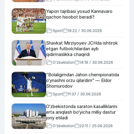
Yapon tajribasi yoxud Kannavaro
qachon hisobot beradi?
Sport
19:22 / 30.06.2026
Shavkat Mirziyoyev JCHda ishtirok
etgan futbolchilardan ayb
qidirmaslikka chaqirdi
O‘zbekiston
14:19 / 30.06.2026
“Bolaligimdan Jahon chempionatida
o‘ynashni orzu qilardim” — Eldor
Shomurodov
Sport
11:37 / 30.06.2026
O‘zbekistonda saraton kasalliklarini
erta aniqlash bo‘yicha milliy dastur
joriy etiladi
O‘zbekiston
22:11 / 25.06.2026