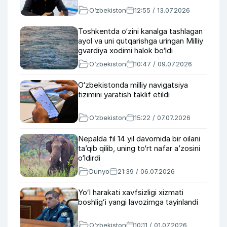
O‘zbekiston
12:55 / 13.07.2026
Toshkentda o‘zini kanalga tashlagan
ayol va uni qutqarishga uringan Milliy
gvardiya xodimi halok bo‘ldi
O‘zbekiston
10:47 / 09.07.2026
O‘zbekistonda milliy navigatsiya
tizimini yaratish taklif etildi
O‘zbekiston
15:22 / 07.07.2026
Nepalda fil 14 yil davomida bir oilani
ta’qib qilib, uning to‘rt nafar a’zosini
o‘ldirdi
Dunyo
21:39 / 06.07.2026
Yoʻl harakati xavfsizligi xizmati
boshligʻi yangi lavozimga tayinlandi
O‘zbekiston
10:11 / 01.07.2026