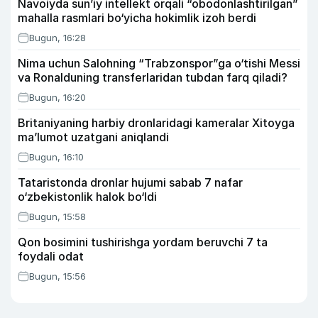
Navoiyda sun’iy intellekt orqali “obodonlashtirilgan”
mahalla rasmlari bo‘yicha hokimlik izoh berdi
Bugun, 16:28
Nima uchun Salohning “Trabzonspor”ga o‘tishi Messi
va Ronalduning transferlaridan tubdan farq qiladi?
Bugun, 16:20
Britaniyaning harbiy dronlaridagi kameralar Xitoyga
ma’lumot uzatgani aniqlandi
Bugun, 16:10
Tataristonda dronlar hujumi sabab 7 nafar
o‘zbekistonlik halok bo‘ldi
Bugun, 15:58
Qon bosimini tushirishga yordam beruvchi 7 ta
foydali odat
Bugun, 15:56