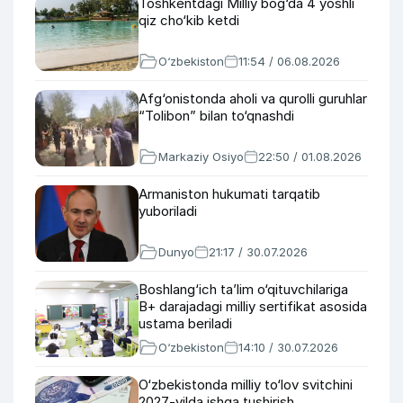
Toshkentdagi Milliy bog‘da 4 yoshli
qiz cho‘kib ketdi
O‘zbekiston
11:54 / 06.08.2026
Afg‘onistonda aholi va qurolli guruhlar
“Tolibon” bilan to‘qnashdi
Markaziy Osiyo
22:50 / 01.08.2026
Armaniston hukumati tarqatib
yuboriladi
Dunyo
21:17 / 30.07.2026
Boshlang‘ich ta’lim o‘qituvchilariga
B+ darajadagi milliy sertifikat asosida
ustama beriladi
O‘zbekiston
14:10 / 30.07.2026
O‘zbekistonda milliy to‘lov svitchini
2027-yilda ishga tushirish