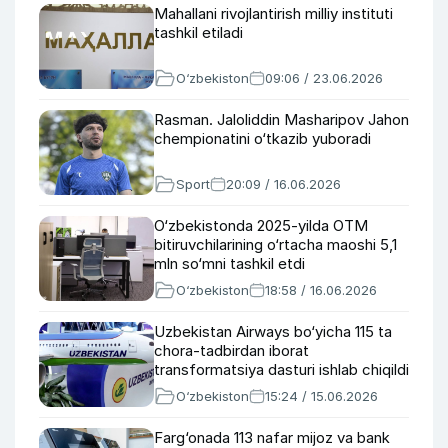
Mahallani rivojlantirish milliy instituti
tashkil etiladi
O‘zbekiston
09:06 / 23.06.2026
Rasman. Jaloliddin Masharipov Jahon
chempionatini o‘tkazib yuboradi
Sport
20:09 / 16.06.2026
O‘zbekistonda 2025-yilda OTM
bitiruvchilarining o‘rtacha maoshi 5,1
mln so‘mni tashkil etdi
O‘zbekiston
18:58 / 16.06.2026
Uzbekistan Airways bo‘yicha 115 ta
chora-tadbirdan iborat
transformatsiya dasturi ishlab chiqildi
O‘zbekiston
15:24 / 15.06.2026
Farg‘onada 113 nafar mijoz va bank