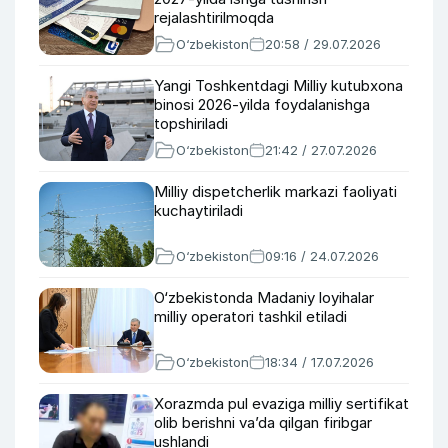
rejalashtirilmoqda
O‘zbekiston
20:58 / 29.07.2026
Yangi Toshkentdagi Milliy kutubxona
binosi 2026-yilda foydalanishga
topshiriladi
O‘zbekiston
21:42 / 27.07.2026
Milliy dispetcherlik markazi faoliyati
kuchaytiriladi
O‘zbekiston
09:16 / 24.07.2026
O‘zbekistonda Madaniy loyihalar
milliy operatori tashkil etiladi
O‘zbekiston
18:34 / 17.07.2026
Xorazmda pul evaziga milliy sertifikat
olib berishni va’da qilgan firibgar
ushlandi