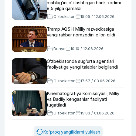
mablag‘ini o‘zlashtirgan bank xodimi
8,5 yilga qamaldi
O‘zbekiston
15:05 / 12.06.2026
Tramp AQSH Milliy razvedkasiga
yangi rahbar nomzodini e’lon qildi
Dunyo
10:10 / 12.06.2026
O‘zbekistonda sug‘urta agentlari
faoliyatiga yangi talablar belgilandi
O‘zbekiston
17:57 / 03.06.2026
Kinematografiya komissiyasi, Milliy
va Badiiy kengashlar faoliyati
tugatiladi
O‘zbekiston
15:03 / 01.06.2026
Ko'proq yangiliklarni yuklash