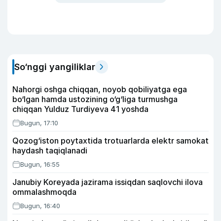
So‘nggi yangiliklar
Nahorgi oshga chiqqan, noyob qobiliyatga ega
bo‘lgan hamda ustozining o‘g‘liga turmushga
chiqqan Yulduz Turdiyeva 41 yoshda
Bugun, 17:10
Qozog‘iston poytaxtida trotuarlarda elektr samokat
haydash taqiqlanadi
Bugun, 16:55
Janubiy Koreyada jazirama issiqdan saqlovchi ilova
ommalashmoqda
Bugun, 16:40