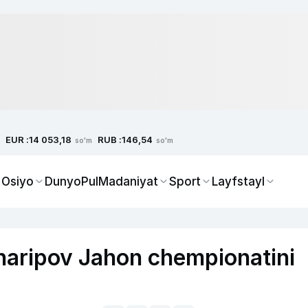
EUR :
RUB :
14 053,18
146,54
so'm
so'm
 Osiyo
Dunyo
Pul
Madaniyat
Sport
Layfstayl
haripov Jahon chempionatini