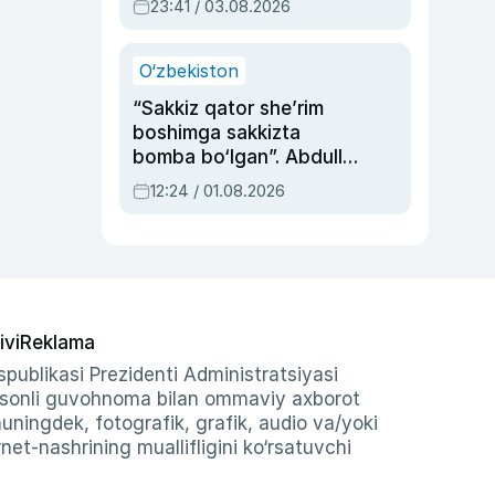
23:41 / 03.08.2026
O‘zbekiston
“Sakkiz qator she’rim
boshimga sakkizta
bomba bo‘lgan”. Abdulla
Oripovni siyosiy
12:24 / 01.08.2026
ayblovlardan asrab
qolgan voqea
ivi
Reklama
publikasi Prezidenti Administratsiyasi
-sonli guvohnoma bilan ommaviy axborot
shuningdek, fotografik, grafik, audio va/yoki
et-nashrining muallifligini ko‘rsatuvchi