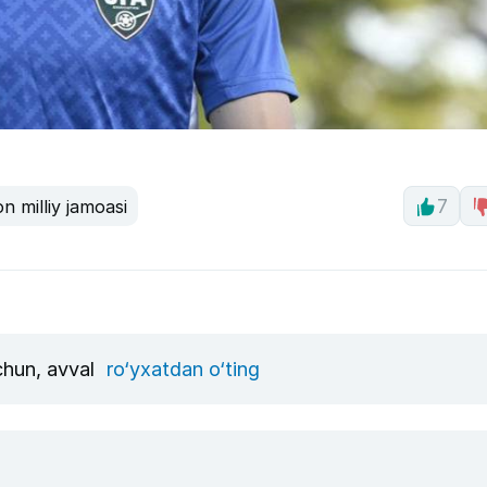
n milliy jamoasi
7
uchun, avval
ro‘yxatdan o‘ting