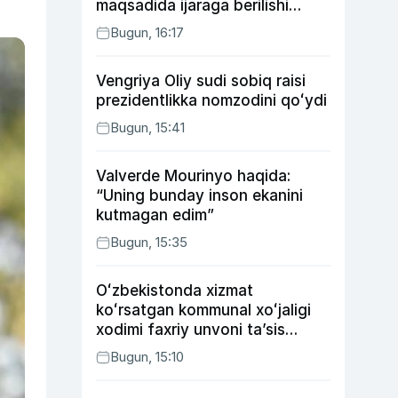
maqsadida ijaraga berilishi
mumkin
Bugun, 16:17
Vengriya Oliy sudi sobiq raisi
prezidentlikka nomzodini qoʻydi
Bugun, 15:41
Valverde Mourinyo haqida:
“Uning bunday inson ekanini
kutmagan edim”
Bugun, 15:35
Oʻzbekistonda xizmat
koʻrsatgan kommunal xoʻjaligi
xodimi faxriy unvoni taʼsis
etilishi mumkin
Bugun, 15:10