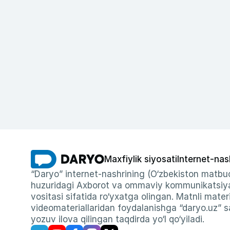
Maxfiylik siyosati
Internet-nas
“Daryo” internet-nashrining (O‘zbekiston matbuo
huzuridagi Axborot va ommaviy kommunikatsiyal
vositasi sifatida ro‘yxatga olingan. Matnli materi
videomateriallaridan foydalanishga “daryo.uz” sa
yozuv ilova qilingan taqdirda yo‘l qo‘yiladi.