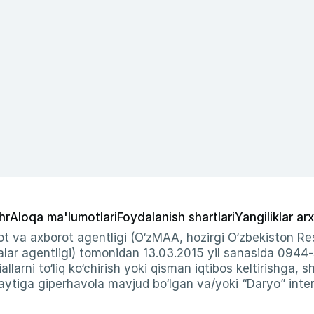
hr
Aloqa ma'lumotlari
Foydalanish shartlari
Yangiliklar arx
t va axborot agentligi (O‘zMAA, hozirgi O‘zbekiston Res
ar agentligi) tomonidan 13.03.2015 yil sanasida 0944
allarni to‘liq ko‘chirish yoki qisman iqtibos keltirishga, 
ytiga giperhavola mavjud bo‘lgan va/yoki “Daryo” intern