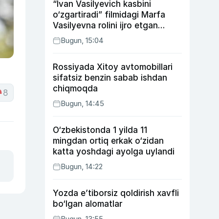
“Ivan Vasilyevich kasbini
o‘zgartiradi” filmidagi Marfa
Vasilyevna rolini ijro etgan
aktrisaning taqdiri qanday
Bugun, 15:04
kechdi?
Rossiyada Xitoy avtomobillari
sifatsiz benzin sabab ishdan
chiqmoqda
8
Bugun, 14:45
O‘zbekistonda 1 yilda 11
mingdan ortiq erkak o‘zidan
katta yoshdagi ayolga uylandi
Bugun, 14:22
Yozda e’tiborsiz qoldirish xavfli
bo‘lgan alomatlar
Bugun, 13:55