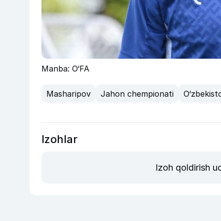
Manba: O‘FA
Masharipov
Jahon chempionati
O‘zbekisto
Izohlar
Izoh qoldirish 