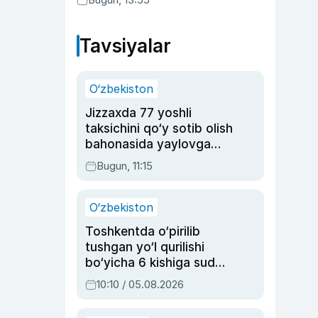
Tavsiyalar
O‘zbekiston
Jizzaxda 77 yoshli
taksichini qo‘y sotib olish
bahonasida yaylovga
olib borib o‘ldirgan yigit
Bugun, 11:15
20 yilga qamaldi
O‘zbekiston
Toshkentda o‘pirilib
tushgan yo‘l qurilishi
bo‘yicha 6 kishiga sud
hukmi o‘qildi
10:10 / 05.08.2026