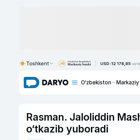
Toshkent
USD :
12 178,85
so'm
O‘zbekiston
Markaziy
Rasman. Jaloliddin Mas
o‘tkazib yuboradi