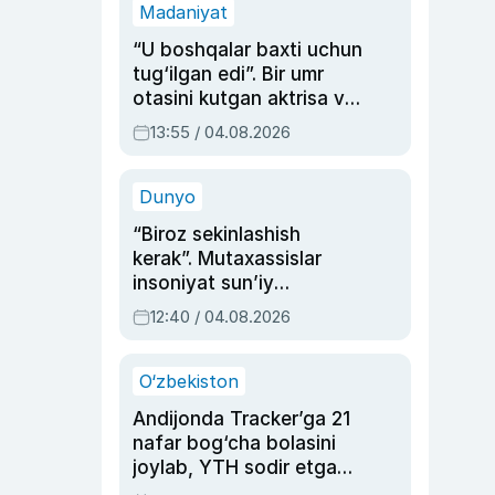
Madaniyat
“U boshqalar baxti uchun
tug‘ilgan edi”. Bir umr
otasini kutgan aktrisa va
dublyaj ustasi Rimma
13:55 / 04.08.2026
Ahmedovaning
sinovlarga to‘la hayoti
Dunyo
“Biroz sekinlashish
kerak”. Mutaxassislar
insoniyat sun’iy
intellektni boshqara
12:40 / 04.08.2026
olmay qolishidan xavotir
bildirdi
O‘zbekiston
Andijonda Tracker’ga 21
nafar bog‘cha bolasini
joylab, YTH sodir etgan
ayolga sud hukmi o‘qildi