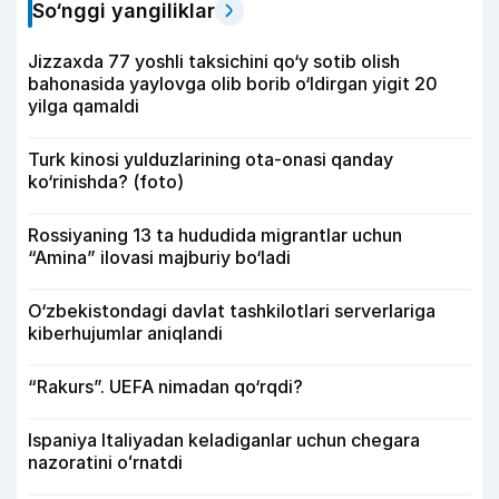
So‘nggi yangiliklar
Jizzaxda 77 yoshli taksichini qo‘y sotib olish
bahonasida yaylovga olib borib o‘ldirgan yigit 20
yilga qamaldi
Turk kinosi yulduzlarining ota-onasi qanday
ko‘rinishda? (foto)
Rossiyaning 13 ta hududida migrantlar uchun
“Amina” ilovasi majburiy bo‘ladi
O‘zbekistondagi davlat tashkilotlari serverlariga
kiberhujumlar aniqlandi
“Rakurs”. UEFA nimadan qo‘rqdi?
Ispaniya Italiyadan keladiganlar uchun chegara
nazoratini oʻrnatdi