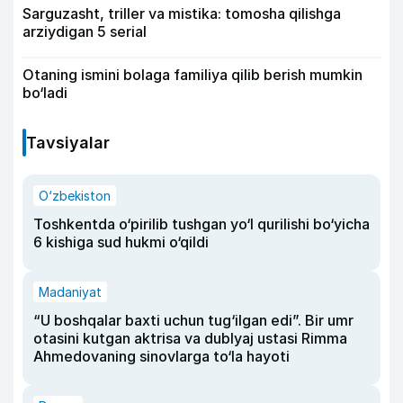
Sarguzasht, triller va mistika: tomosha qilishga
arziydigan 5 serial
Otaning ismini bolaga familiya qilib berish mumkin
bo‘ladi
Tavsiyalar
O‘zbekiston
Toshkentda o‘pirilib tushgan yo‘l qurilishi bo‘yicha
6 kishiga sud hukmi o‘qildi
Madaniyat
“U boshqalar baxti uchun tug‘ilgan edi”. Bir umr
otasini kutgan aktrisa va dublyaj ustasi Rimma
Ahmedovaning sinovlarga to‘la hayoti