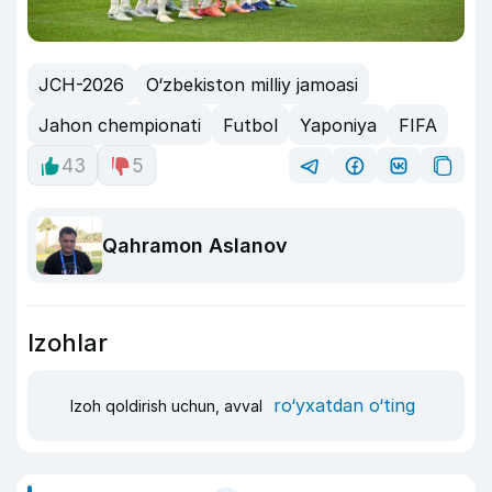
JCH-2026
O‘zbekiston milliy jamoasi
Jahon chempionati
Futbol
Yaponiya
FIFA
43
5
Qahramon Aslanov
Izohlar
ro‘yxatdan o‘ting
Izoh qoldirish uchun, avval