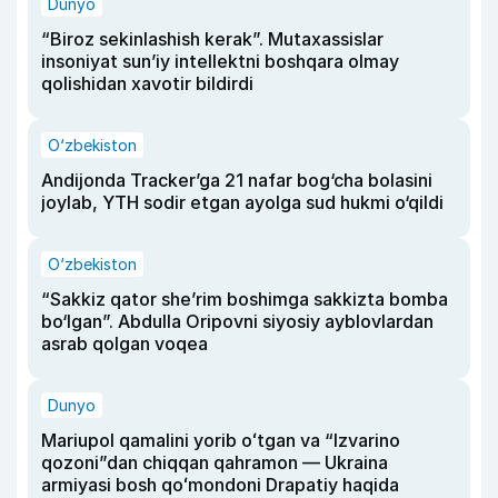
Dunyo
“Biroz sekinlashish kerak”. Mutaxassislar
insoniyat sun’iy intellektni boshqara olmay
qolishidan xavotir bildirdi
O‘zbekiston
Andijonda Tracker’ga 21 nafar bog‘cha bolasini
joylab, YTH sodir etgan ayolga sud hukmi o‘qildi
O‘zbekiston
“Sakkiz qator she’rim boshimga sakkizta bomba
bo‘lgan”. Abdulla Oripovni siyosiy ayblovlardan
asrab qolgan voqea
Dunyo
Mariupol qamalini yorib oʻtgan va “Izvarino
qozoni”dan chiqqan qahramon — Ukraina
armiyasi bosh qoʻmondoni Drapatiy haqida