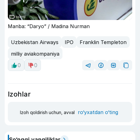
Manba: “Daryo” / Madina Nurman
Uzbekistan Airways
IPO
Franklin Templeton
milliy aviakompaniya
0
0
Izohlar
ro‘yxatdan o‘ting
Izoh qoldirish uchun, avval
So‘nggi yangiliklar