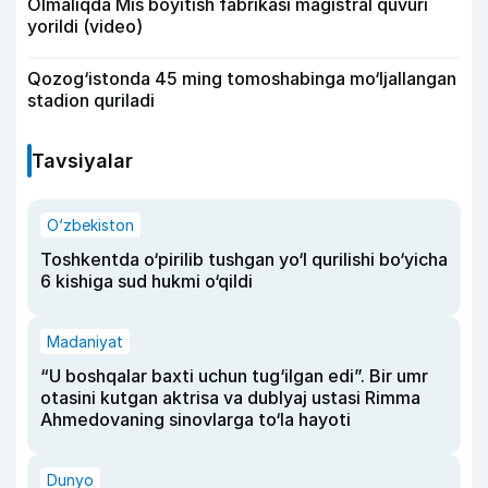
Olmaliqda Mis boyitish fabrikasi magistral quvuri
yorildi (video)
Qozog‘istonda 45 ming tomoshabinga mo‘ljallangan
stadion quriladi
Tavsiyalar
O‘zbekiston
Toshkentda o‘pirilib tushgan yo‘l qurilishi bo‘yicha
6 kishiga sud hukmi o‘qildi
Madaniyat
“U boshqalar baxti uchun tug‘ilgan edi”. Bir umr
otasini kutgan aktrisa va dublyaj ustasi Rimma
Ahmedovaning sinovlarga to‘la hayoti
Dunyo