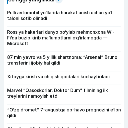
Pulli avtomobil yo‘llarida harakatlanish uchun yo‘l
taloni sotib olinadi
Rossiya hakerlari dunyo bo‘ylab mehmonxona Wi-
Fi’ga buzib kirib ma’lumotlarni o‘g‘irlamoqda —
Microsoft
87 mln yevro va 5 yillik shartnoma: “Arsenal” Bruno
transferini ijobiy hal qildi
Xitoyga kirish va chiqish qoidalari kuchaytiriladi
Marvel “Qasoskorlar: Doktor Dum” filmining ilk
treylerini namoyish etdi
“O‘zgidromet” 7-avgustga ob-havo prognozini e’lon
qildi