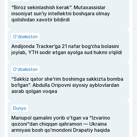
“Biroz sekinlashish kerak”. Mutaxassislar
insoniyat sun’iy intellektni boshqara olmay
qolishidan xavotir bildirdi
O‘zbekiston
Andijonda Tracker’ga 21 nafar bog‘cha bolasini
joylab, YTH sodir etgan ayolga sud hukmi o‘qildi
O‘zbekiston
“Sakkiz qator she’rim boshimga sakkizta bomba
bo‘lgan”. Abdulla Oripovni siyosiy ayblovlardan
asrab qolgan voqea
Dunyo
Mariupol qamalini yorib oʻtgan va “Izvarino
qozoni”dan chiqqan qahramon — Ukraina
armiyasi bosh qoʻmondoni Drapatiy haqida