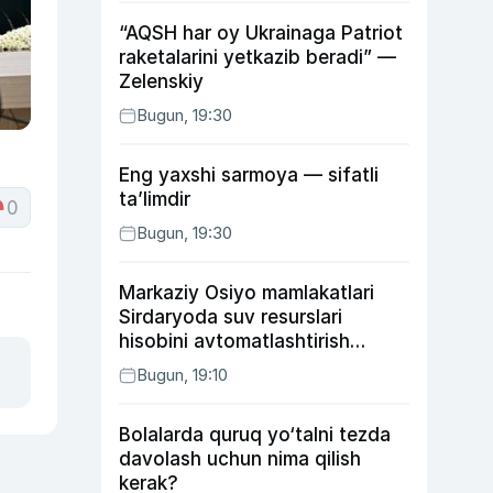
“AQSH har oy Ukrainaga Patriot
raketalarini yetkazib beradi” —
Zelenskiy
Bugun, 19:30
Eng yaxshi sarmoya — sifatli
ta’limdir
0
Bugun, 19:30
Markaziy Osiyo mamlakatlari
Sirdaryoda suv resurslari
hisobini avtomatlashtirish
rejasini ishlab chiqishni
Bugun, 19:10
ma’qulladi
Bolalarda quruq yo‘talni tezda
davolash uchun nima qilish
kerak?