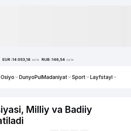
EUR :
RUB :
14 053,18
146,54
so'm
so'm
 Osiyo
Dunyo
Pul
Madaniyat
Sport
Layfstayl
asi, Milliy va Badiiy
tiladi