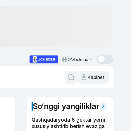
O‘zbekcha
Kabinet
So‘nggi yangiliklar
Qashqadaryoda 6 gektar yerni
xususiylashtirib berish evaziga