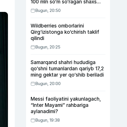
100 mln so‘m so‘ragan shaxs
ushlandi
Bugun, 20:50
Wildberries omborlarini
Qirg‘izistonga ko‘chirish taklif
qilindi
Bugun, 20:25
Samarqand shahri hududiga
qo‘shni tumanlardan qariyb 17,2
ming gektar yer qo‘shib beriladi
Bugun, 20:00
Messi faoliyatini yakunlagach,
“Inter Mayami” rahbariga
aylanadimi?
Bugun, 19:38