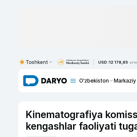
Toshkent
USD :
12 178,85
so'm
O‘zbekiston
Markaziy
Kinematografiya komissiy
kengashlar faoliyati tuga