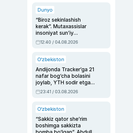
sinovlarga to‘la hayoti
Dunyo
“Biroz sekinlashish
kerak”. Mutaxassislar
insoniyat sun’iy
intellektni boshqara
12:40 / 04.08.2026
olmay qolishidan xavotir
bildirdi
O‘zbekiston
Andijonda Tracker’ga 21
nafar bog‘cha bolasini
joylab, YTH sodir etgan
ayolga sud hukmi o‘qildi
23:41 / 03.08.2026
O‘zbekiston
“Sakkiz qator she’rim
boshimga sakkizta
bomba bo‘lgan”. Abdulla