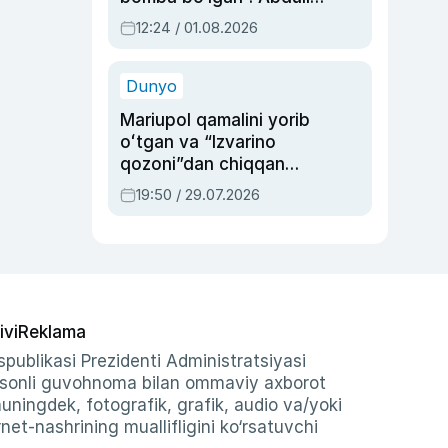
Oripovni siyosiy
12:24 / 01.08.2026
ayblovlardan asrab
qolgan voqea
Dunyo
Mariupol qamalini yorib
oʻtgan va “Izvarino
qozoni”dan chiqqan
qahramon — Ukraina
19:50 / 29.07.2026
armiyasi bosh
qoʻmondoni Drapatiy
haqida
ivi
Reklama
publikasi Prezidenti Administratsiyasi
-sonli guvohnoma bilan ommaviy axborot
shuningdek, fotografik, grafik, audio va/yoki
et-nashrining muallifligini ko‘rsatuvchi