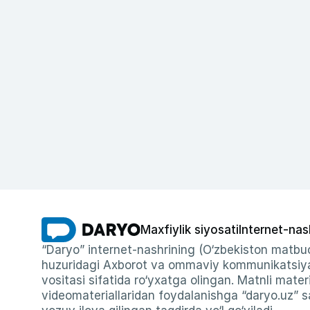
Maxfiylik siyosati
Internet-nas
“Daryo” internet-nashrining (O‘zbekiston matbuo
huzuridagi Axborot va ommaviy kommunikatsiyal
vositasi sifatida ro‘yxatga olingan. Matnli materi
videomateriallaridan foydalanishga “daryo.uz” sa