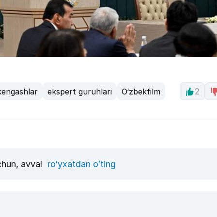
 kengashlar
ekspert guruhlari
O‘zbekfilm
2
uchun, avval
ro‘yxatdan o‘ting