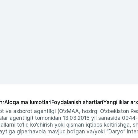
hr
Aloqa ma'lumotlari
Foydalanish shartlari
Yangiliklar arx
t va axborot agentligi (O‘zMAA, hozirgi O‘zbekiston Res
ar agentligi) tomonidan 13.03.2015 yil sanasida 0944
allarni to‘liq ko‘chirish yoki qisman iqtibos keltirishga, 
ytiga giperhavola mavjud bo‘lgan va/yoki “Daryo” intern