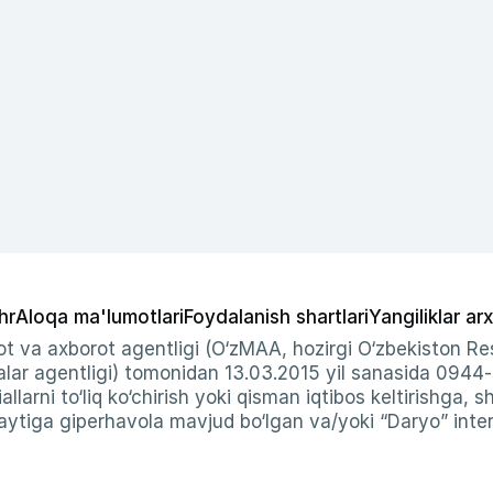
hr
Aloqa ma'lumotlari
Foydalanish shartlari
Yangiliklar arx
t va axborot agentligi (O‘zMAA, hozirgi O‘zbekiston Res
ar agentligi) tomonidan 13.03.2015 yil sanasida 0944
allarni to‘liq ko‘chirish yoki qisman iqtibos keltirishga, 
ytiga giperhavola mavjud bo‘lgan va/yoki “Daryo” intern