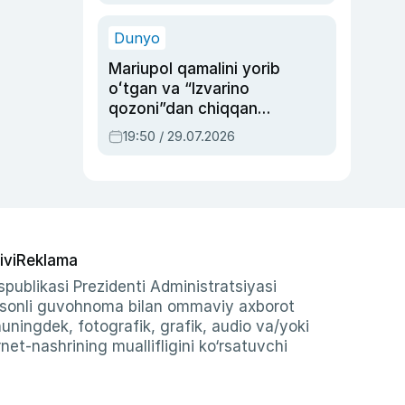
qolgan voqea
Dunyo
Mariupol qamalini yorib
oʻtgan va “Izvarino
qozoni”dan chiqqan
qahramon — Ukraina
19:50 / 29.07.2026
armiyasi bosh
qoʻmondoni Drapatiy
haqida
ivi
Reklama
publikasi Prezidenti Administratsiyasi
-sonli guvohnoma bilan ommaviy axborot
shuningdek, fotografik, grafik, audio va/yoki
et-nashrining muallifligini ko‘rsatuvchi