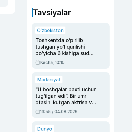
Tavsiyalar
O‘zbekiston
Toshkentda o‘pirilib
tushgan yo‘l qurilishi
bo‘yicha 6 kishiga sud
hukmi o‘qildi
Kecha, 10:10
Madaniyat
“U boshqalar baxti uchun
tug‘ilgan edi”. Bir umr
otasini kutgan aktrisa va
dublyaj ustasi Rimma
13:55 / 04.08.2026
Ahmedovaning
sinovlarga to‘la hayoti
Dunyo