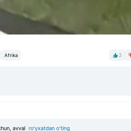
Afrika
3
uchun, avval
ro‘yxatdan o‘ting