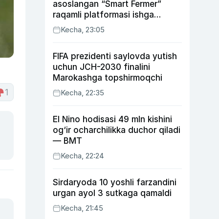
asoslangan “Smart Fermer”
raqamli platformasi ishga
tushiriladi
Kecha, 23:05
FIFA prezidenti saylovda yutish
uchun JCH-2030 finalini
Marokashga topshirmoqchi
1
Kecha, 22:35
El Nino hodisasi 49 mln kishini
og‘ir ocharchilikka duchor qiladi
— BMT
Kecha, 22:24
Sirdaryoda 10 yoshli farzandini
urgan ayol 3 sutkaga qamaldi
Kecha, 21:45