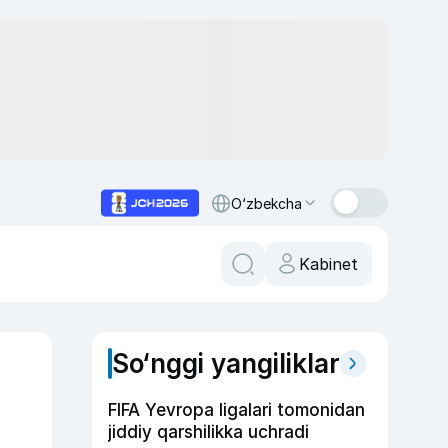
O‘zbekcha
Kabinet
So‘nggi yangiliklar
FIFA Yevropa ligalari tomonidan
jiddiy qarshilikka uchradi