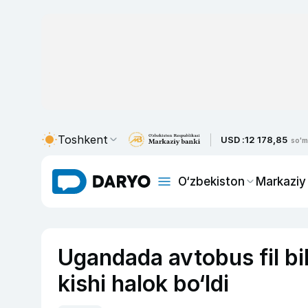
Toshkent
USD :
12 178,85
so'm
O‘zbekiston
Markaziy
Ugandada avtobus fil bi
kishi halok bo‘ldi