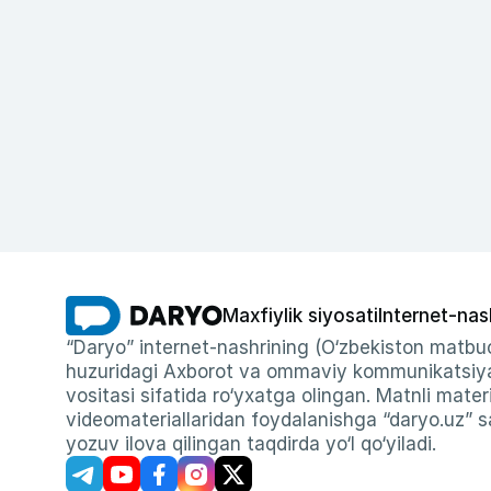
Maxfiylik siyosati
Internet-nas
“Daryo” internet-nashrining (O‘zbekiston matbuo
huzuridagi Axborot va ommaviy kommunikatsiyal
vositasi sifatida ro‘yxatga olingan. Matnli materi
videomateriallaridan foydalanishga “daryo.uz” sa
yozuv ilova qilingan taqdirda yo‘l qo‘yiladi.