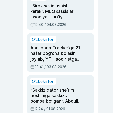
“Biroz sekinlashish
kerak”. Mutaxassislar
insoniyat sun’iy
intellektni boshqara
12:40 / 04.08.2026
olmay qolishidan xavotir
bildirdi
O‘zbekiston
Andijonda Tracker’ga 21
nafar bog‘cha bolasini
joylab, YTH sodir etgan
ayolga sud hukmi o‘qildi
23:41 / 03.08.2026
O‘zbekiston
“Sakkiz qator she’rim
boshimga sakkizta
bomba bo‘lgan”. Abdulla
Oripovni siyosiy
12:24 / 01.08.2026
ayblovlardan asrab