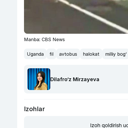
Manba: CBS News
Uganda
fil
avtobus
halokat
milliy bog‘
Dilafro‘z Mirzayeva
Izohlar
Izoh qoldirish 