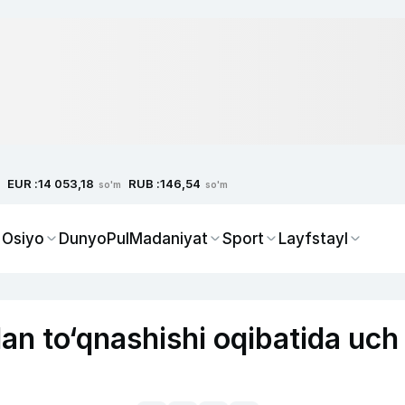
EUR :
RUB :
14 053,18
146,54
so'm
so'm
 Osiyo
Dunyo
Pul
Madaniyat
Sport
Layfstayl
lan to‘qnashishi oqibatida uch