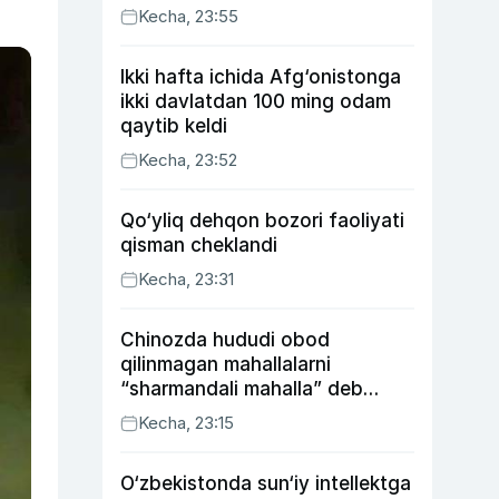
Kecha, 23:55
Ikki hafta ichida Afg‘onistonga
ikki davlatdan 100 ming odam
qaytib keldi
Kecha, 23:52
Qo‘yliq dehqon bozori faoliyati
qisman cheklandi
Kecha, 23:31
Chinozda hududi obod
qilinmagan mahallalarni
“sharmandali mahalla” deb
belgilash boshlandi
Kecha, 23:15
O‘zbekistonda sun‘iy intellektga