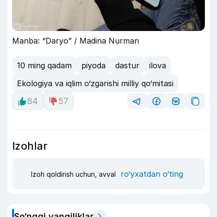
Manba: “Daryo” / Madina Nurman
10 ming qadam
piyoda
dastur
ilova
Ekologiya va iqlim o‘zgarishi milliy qo‘mitasi
84
57
Izohlar
ro‘yxatdan o‘ting
Izoh qoldirish uchun, avval
So‘nggi yangiliklar