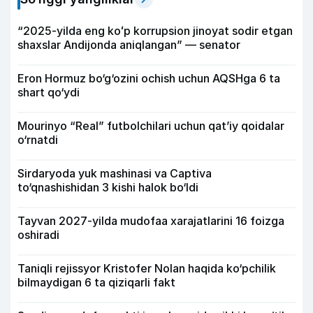
“2025-yilda eng koʻp korrupsion jinoyat sodir etgan
shaxslar Andijonda aniqlangan” — senator
Eron Hormuz bo‘g‘ozini ochish uchun AQSHga 6 ta
shart qo‘ydi
Mourinyo “Real” futbolchilari uchun qat’iy qoidalar
o‘rnatdi
Sirdaryoda yuk mashinasi va Captiva
to‘qnashishidan 3 kishi halok bo‘ldi
Tayvan 2027-yilda mudofaa xarajatlarini 16 foizga
oshiradi
Taniqli rejissyor Kristofer Nolan haqida ko‘pchilik
bilmaydigan 6 ta qiziqarli fakt