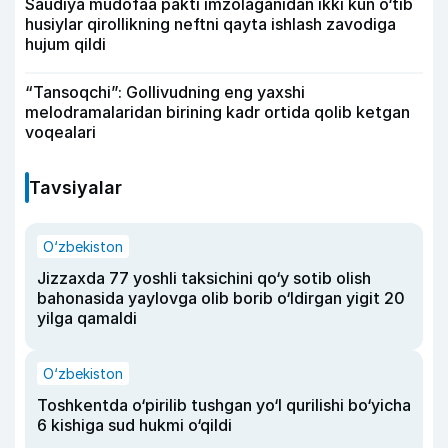
Saudiya mudofaa pakti imzolaganidan ikki kun o‘tib
husiylar qirollikning neftni qayta ishlash zavodiga
hujum qildi
“Tansoqchi”: Gollivudning eng yaxshi
melodramalaridan birining kadr ortida qolib ketgan
voqealari
Tavsiyalar
O‘zbekiston
Jizzaxda 77 yoshli taksichini qo‘y sotib olish
bahonasida yaylovga olib borib o‘ldirgan yigit 20
yilga qamaldi
O‘zbekiston
Toshkentda o‘pirilib tushgan yo‘l qurilishi bo‘yicha
6 kishiga sud hukmi o‘qildi