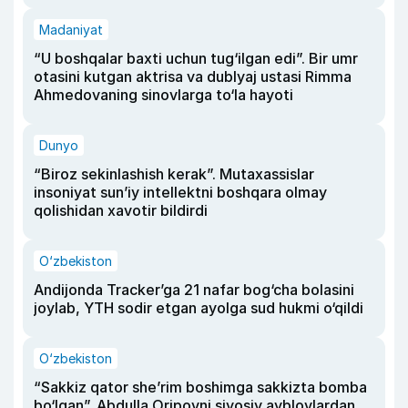
Madaniyat
“U boshqalar baxti uchun tug‘ilgan edi”. Bir umr
otasini kutgan aktrisa va dublyaj ustasi Rimma
Ahmedovaning sinovlarga to‘la hayoti
Dunyo
“Biroz sekinlashish kerak”. Mutaxassislar
insoniyat sun’iy intellektni boshqara olmay
qolishidan xavotir bildirdi
O‘zbekiston
Andijonda Tracker’ga 21 nafar bog‘cha bolasini
joylab, YTH sodir etgan ayolga sud hukmi o‘qildi
O‘zbekiston
“Sakkiz qator she’rim boshimga sakkizta bomba
bo‘lgan”. Abdulla Oripovni siyosiy ayblovlardan