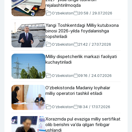
rejalashtirilmoqda
O‘zbekiston
20:58 / 29.07.2026
Yangi Toshkentdagi Milliy kutubxona
binosi 2026-yilda foydalanishga
topshiriladi
O‘zbekiston
21:42 / 27.07.2026
Milliy dispetcherlik markazi faoliyati
kuchaytiriladi
O‘zbekiston
09:16 / 24.07.2026
O‘zbekistonda Madaniy loyihalar
milliy operatori tashkil etiladi
O‘zbekiston
18:34 / 17.07.2026
Xorazmda pul evaziga milliy sertifikat
olib berishni va’da qilgan firibgar
ushlandi