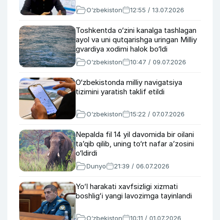
O‘zbekiston
12:55 / 13.07.2026
Toshkentda o‘zini kanalga tashlagan
ayol va uni qutqarishga uringan Milliy
gvardiya xodimi halok bo‘ldi
O‘zbekiston
10:47 / 09.07.2026
O‘zbekistonda milliy navigatsiya
tizimini yaratish taklif etildi
O‘zbekiston
15:22 / 07.07.2026
Nepalda fil 14 yil davomida bir oilani
ta’qib qilib, uning to‘rt nafar a’zosini
o‘ldirdi
Dunyo
21:39 / 06.07.2026
Yoʻl harakati xavfsizligi xizmati
boshligʻi yangi lavozimga tayinlandi
O‘zbekiston
10:11 / 01.07.2026