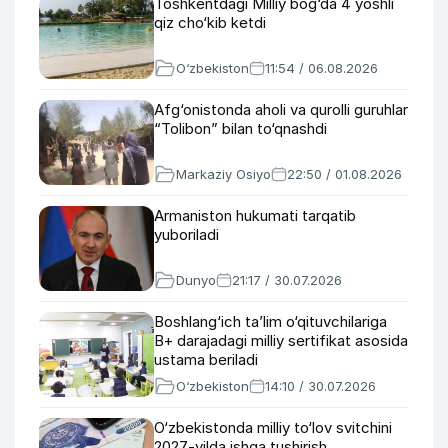
Toshkentdagi Milliy bog‘da 4 yoshli
qiz cho‘kib ketdi
O‘zbekiston
11:54 / 06.08.2026
Afg‘onistonda aholi va qurolli guruhlar
“Tolibon” bilan to‘qnashdi
Markaziy Osiyo
22:50 / 01.08.2026
Armaniston hukumati tarqatib
yuboriladi
Dunyo
21:17 / 30.07.2026
Boshlang‘ich ta’lim o‘qituvchilariga
B+ darajadagi milliy sertifikat asosida
ustama beriladi
O‘zbekiston
14:10 / 30.07.2026
O‘zbekistonda milliy to‘lov svitchini
2027-yilda ishga tushirish