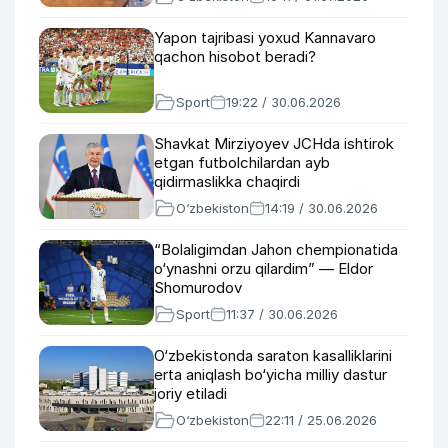
Yapon tajribasi yoxud Kannavaro
qachon hisobot beradi?
Sport
19:22 / 30.06.2026
Shavkat Mirziyoyev JCHda ishtirok
etgan futbolchilardan ayb
qidirmaslikka chaqirdi
O‘zbekiston
14:19 / 30.06.2026
“Bolaligimdan Jahon chempionatida
o‘ynashni orzu qilardim” — Eldor
Shomurodov
Sport
11:37 / 30.06.2026
O‘zbekistonda saraton kasalliklarini
erta aniqlash bo‘yicha milliy dastur
joriy etiladi
O‘zbekiston
22:11 / 25.06.2026