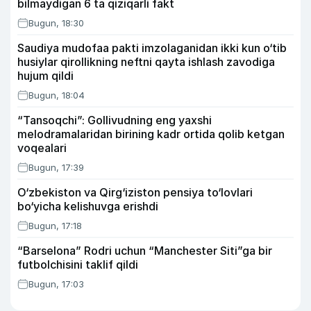
bilmaydigan 6 ta qiziqarli fakt
Bugun, 18:30
Saudiya mudofaa pakti imzolaganidan ikki kun o‘tib
husiylar qirollikning neftni qayta ishlash zavodiga
hujum qildi
Bugun, 18:04
“Tansoqchi”: Gollivudning eng yaxshi
melodramalaridan birining kadr ortida qolib ketgan
voqealari
Bugun, 17:39
O‘zbekiston va Qirg‘iziston pensiya to‘lovlari
bo‘yicha kelishuvga erishdi
Bugun, 17:18
“Barselona” Rodri uchun “Manchester Siti”ga bir
futbolchisini taklif qildi
Bugun, 17:03