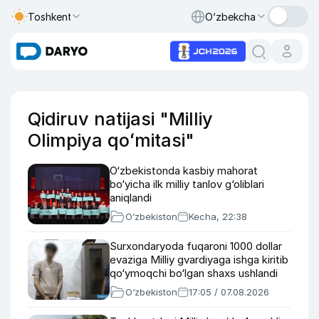
Toshkent
O‘zbekcha
Qidiruv natijasi "Milliy
Olimpiya qoʻmitasi"
O‘zbekistonda kasbiy mahorat
bo‘yicha ilk milliy tanlov g‘oliblari
aniqlandi
O‘zbekiston
Kecha, 22:38
Surxondaryoda fuqaroni 1000 dollar
evaziga Milliy gvardiyaga ishga kiritib
qo‘ymoqchi bo‘lgan shaxs ushlandi
O‘zbekiston
17:05 / 07.08.2026