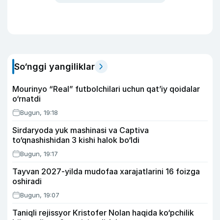
So‘nggi yangiliklar
Mourinyo “Real” futbolchilari uchun qat’iy qoidalar
o‘rnatdi
Bugun, 19:18
Sirdaryoda yuk mashinasi va Captiva
to‘qnashishidan 3 kishi halok bo‘ldi
Bugun, 19:17
Tayvan 2027-yilda mudofaa xarajatlarini 16 foizga
oshiradi
Bugun, 19:07
Taniqli rejissyor Kristofer Nolan haqida ko‘pchilik