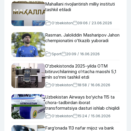
Mahallani rivojlantirish milliy instituti
tashkil etiladi
O‘zbekiston
09:06 / 23.06.2026
Rasman. Jaloliddin Masharipov Jahon
chempionatini o‘tkazib yuboradi
Sport
20:09 / 16.06.2026
O‘zbekistonda 2025-yilda OTM
bitiruvchilarining o‘rtacha maoshi 5,1
mln so‘mni tashkil etdi
O‘zbekiston
18:58 / 16.06.2026
Uzbekistan Airways bo‘yicha 115 ta
chora-tadbirdan iborat
transformatsiya dasturi ishlab chiqildi
O‘zbekiston
15:24 / 15.06.2026
Farg‘onada 113 nafar mijoz va bank