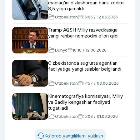
mablag‘ini o‘zlashtirgan bank xodimi
8,5 yilga qamaldi
O‘zbekiston
15:05 / 12.06.2026
Tramp AQSH Milliy razvedkasiga
yangi rahbar nomzodini e’lon qildi
Dunyo
10:10 / 12.06.2026
O‘zbekistonda sug‘urta agentlari
faoliyatiga yangi talablar belgilandi
O‘zbekiston
17:57 / 03.06.2026
Kinematografiya komissiyasi, Milliy
va Badiiy kengashlar faoliyati
tugatiladi
O‘zbekiston
15:03 / 01.06.2026
Ko'proq yangiliklarni yuklash