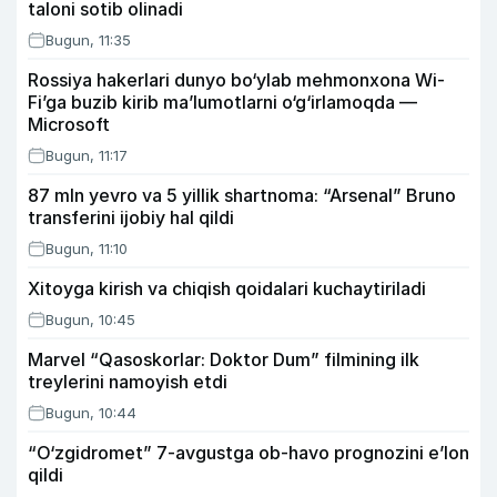
taloni sotib olinadi
Bugun, 11:35
Rossiya hakerlari dunyo bo‘ylab mehmonxona Wi-
Fi’ga buzib kirib ma’lumotlarni o‘g‘irlamoqda —
Microsoft
Bugun, 11:17
87 mln yevro va 5 yillik shartnoma: “Arsenal” Bruno
transferini ijobiy hal qildi
Bugun, 11:10
Xitoyga kirish va chiqish qoidalari kuchaytiriladi
Bugun, 10:45
Marvel “Qasoskorlar: Doktor Dum” filmining ilk
treylerini namoyish etdi
Bugun, 10:44
“O‘zgidromet” 7-avgustga ob-havo prognozini e’lon
qildi