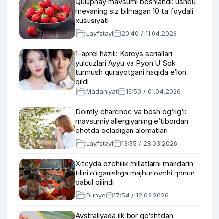
Qulupnay mavsumi boshlandi: ushbu
mevaning siz bilmagan 10 ta foydali
xususiyati
Layfstayl
20:40 / 11.04.2026
1-aprel hazili: Koreys seriallari
yulduzlari Ayyu va Pyon U Sok
turmush qurayotgani haqida e’lon
qildi
Madaniyat
19:50 / 01.04.2026
Doimiy charchoq va bosh og‘rig‘i:
mavsumiy allergiyaning e’tibordan
chetda qoladigan alomatlari
Layfstayl
13:55 / 28.03.2026
Xitoyda ozchilik millatlarni mandarin
tilini o‘rganishga majburlovchi qonun
qabul qilindi
Dunyo
17:54 / 12.03.2026
Avstraliyada ilk bor go‘shtdan