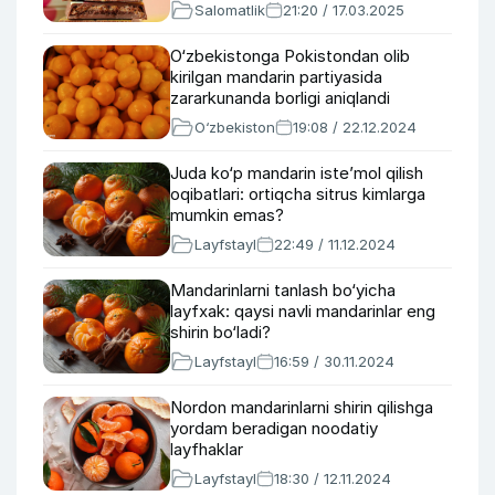
Salomatlik
21:20 / 17.03.2025
O‘zbekistonga Pokistondan olib
kirilgan mandarin partiyasida
zararkunanda borligi aniqlandi
O‘zbekiston
19:08 / 22.12.2024
Juda ko‘p mandarin iste’mol qilish
oqibatlari: ortiqcha sitrus kimlarga
mumkin emas?
Layfstayl
22:49 / 11.12.2024
Mandarinlarni tanlash bo‘yicha
layfxak: qaysi navli mandarinlar eng
shirin bo‘ladi?
Layfstayl
16:59 / 30.11.2024
Nordon mandarinlarni shirin qilishga
yordam beradigan noodatiy
layfhaklar
Layfstayl
18:30 / 12.11.2024