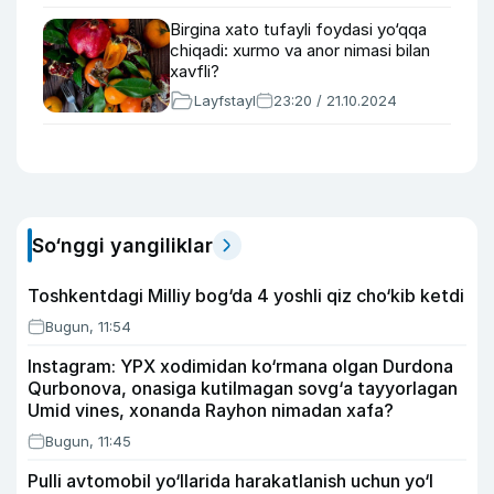
Birgina xato tufayli foydasi yo‘qqa
chiqadi: xurmo va anor nimasi bilan
xavfli?
Layfstayl
23:20 / 21.10.2024
So‘nggi yangiliklar
Toshkentdagi Milliy bog‘da 4 yoshli qiz cho‘kib ketdi
Bugun, 11:54
Instagram: YPX xodimidan ko‘rmana olgan Durdona
Qurbonova, onasiga kutilmagan sovg‘a tayyorlagan
Umid vines, xonanda Rayhon nimadan xafa?
Bugun, 11:45
Pulli avtomobil yo‘llarida harakatlanish uchun yo‘l