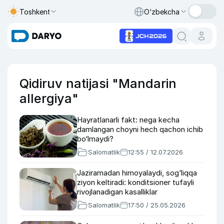
Toshkent
O‘zbekcha
Qidiruv natijasi "Mandarin
allergiya"
Hayratlanarli fakt: nega kecha
damlangan choyni hech qachon ichib
bo‘lmaydi?
Salomatlik
12:55 / 12.07.2026
Jaziramadan himoyalaydi, sog‘liqqa
ziyon keltiradi: konditsioner tufayli
rivojlanadigan kasalliklar
Salomatlik
17:50 / 25.05.2026