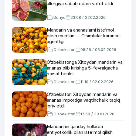
allergiya sabab odam vafot etdi
Dunyo
23:08 / 27.02.2026
Mandarin va ananaslarni iste’mol
qilish mumkin — O‘simliklar karantini
agentligi
O‘zbekiston
08:26 / 03.02.2026
O‘zbekistonga Xitoydan mandarin va
ananas olib kirishga 5-fevralgacha
ruxsat berildi
O‘zbekiston
11:10 / 02.02.2026
O‘zbekiston Xitoydan mandarin va
ananas importiga vaqtinchalik taqiq
joriy etdi
O‘zbekiston
17:50 / 30.01.2026
Mandarinni qanday hollarda
ehtiyotkorlik bilan iste’mol qilish