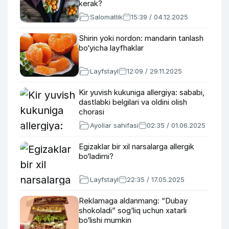
kerak?
Salomatlik
15:39 / 04.12.2025
Shirin yoki nordon: mandarin tanlash
bo‘yicha layfhaklar
Layfstayl
12:09 / 29.11.2025
Kir yuvish kukuniga allergiya: sababi,
dastlabki belgilari va oldini olish
chorasi
Ayollar sahifasi
02:35 / 01.06.2025
Egizaklar bir xil narsalarga allergik
bo‘ladimi?
Layfstayl
22:35 / 17.05.2025
Reklamaga aldanmang: “Dubay
shokoladi” sog‘liq uchun xatarli
bo‘lishi mumkin