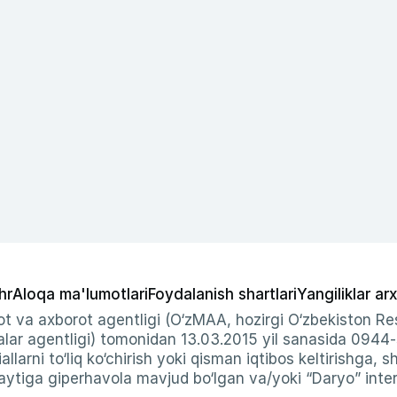
hr
Aloqa ma'lumotlari
Foydalanish shartlari
Yangiliklar arx
t va axborot agentligi (O‘zMAA, hozirgi O‘zbekiston Res
ar agentligi) tomonidan 13.03.2015 yil sanasida 0944
allarni to‘liq ko‘chirish yoki qisman iqtibos keltirishga, 
ytiga giperhavola mavjud bo‘lgan va/yoki “Daryo” intern