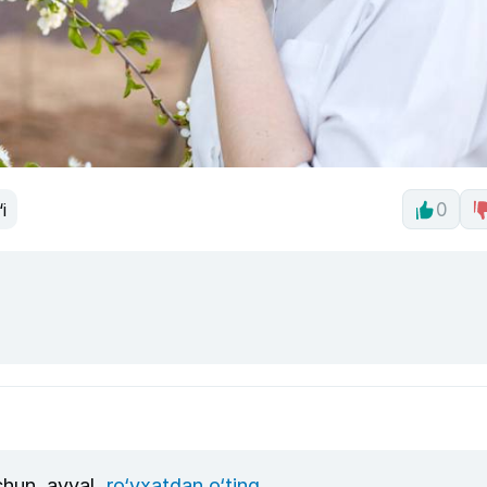
i
0
uchun, avval
ro‘yxatdan o‘ting