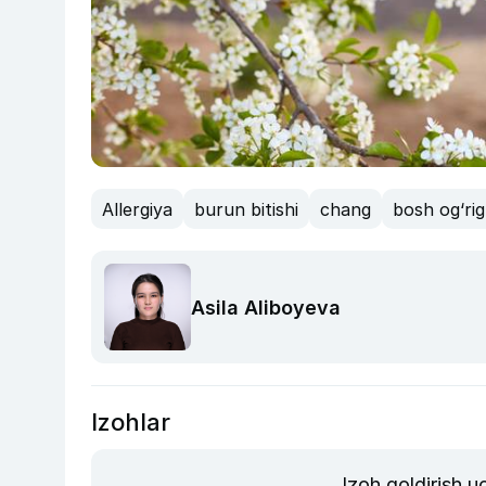
Allergiya
burun bitishi
chang
bosh og‘rig‘
Asila Aliboyeva
Izohlar
Izoh qoldirish 