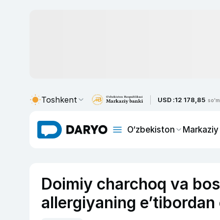
Toshkent
USD :
12 178,85
so'm
O‘zbekiston
Markaziy
Doimiy charchoq va bos
allergiyaning e’tibordan