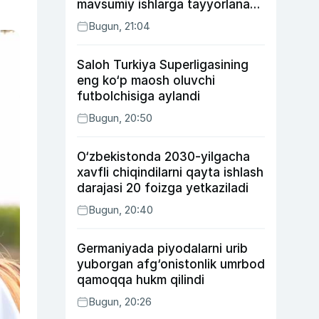
mavsumiy ishlarga tayyorlanadi
va joylashtiriladi
Bugun, 21:04
Saloh Turkiya Superligasining
eng ko‘p maosh oluvchi
futbolchisiga aylandi
Bugun, 20:50
O‘zbekistonda 2030-yilgacha
xavfli chiqindilarni qayta ishlash
darajasi 20 foizga yetkaziladi
Bugun, 20:40
Germaniyada piyodalarni urib
yuborgan afg‘onistonlik umrbod
qamoqqa hukm qilindi
Bugun, 20:26