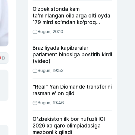
O‘zbekistonda kam
ta’minlangan oilalarga olti oyda
179 mlrd so‘mdan ko‘proq
ijtimoiy keshbek to‘lab berildi
Bugun, 20:10
Braziliyada kapibaralar
parlament binosiga bostirib kirdi
0
(video)
Bugun, 19:53
“Real” Yan Diomande transferini
rasman e’lon qildi
Bugun, 19:46
O'zbekiston ilk bor nufuzli IOI
2026 xalqaro olimpiadasiga
mezbonlik qiladi