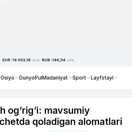
EUR :
RUB :
14 053,18
146,54
so'm
so'm
 Osiyo
Dunyo
Pul
Madaniyat
Sport
Layfstayl
h og‘rig‘i: mavsumiy
 chetda qoladigan alomatlari