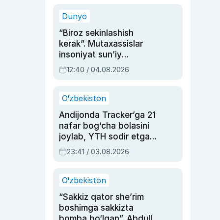
sinovlarga to‘la hayoti
Dunyo
“Biroz sekinlashish
kerak”. Mutaxassislar
insoniyat sun’iy
intellektni boshqara
12:40 / 04.08.2026
olmay qolishidan xavotir
bildirdi
O‘zbekiston
Andijonda Tracker’ga 21
nafar bog‘cha bolasini
joylab, YTH sodir etgan
ayolga sud hukmi o‘qildi
23:41 / 03.08.2026
O‘zbekiston
“Sakkiz qator she’rim
boshimga sakkizta
bomba bo‘lgan”. Abdulla