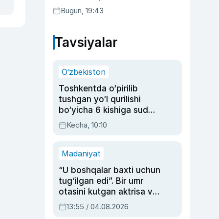
Bugun, 19:43
Tavsiyalar
O‘zbekiston
Toshkentda o‘pirilib
tushgan yo‘l qurilishi
bo‘yicha 6 kishiga sud
hukmi o‘qildi
Kecha, 10:10
Madaniyat
“U boshqalar baxti uchun
tug‘ilgan edi”. Bir umr
otasini kutgan aktrisa va
dublyaj ustasi Rimma
13:55 / 04.08.2026
Ahmedovaning