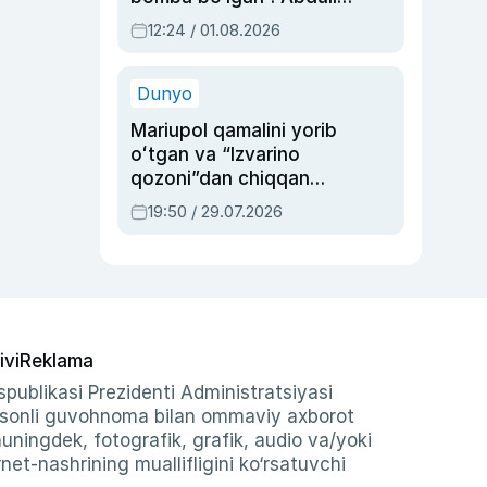
Oripovni siyosiy
12:24 / 01.08.2026
ayblovlardan asrab
qolgan voqea
Dunyo
Mariupol qamalini yorib
oʻtgan va “Izvarino
qozoni”dan chiqqan
qahramon — Ukraina
19:50 / 29.07.2026
armiyasi bosh
qoʻmondoni Drapatiy
haqida
ivi
Reklama
publikasi Prezidenti Administratsiyasi
-sonli guvohnoma bilan ommaviy axborot
shuningdek, fotografik, grafik, audio va/yoki
et-nashrining muallifligini ko‘rsatuvchi