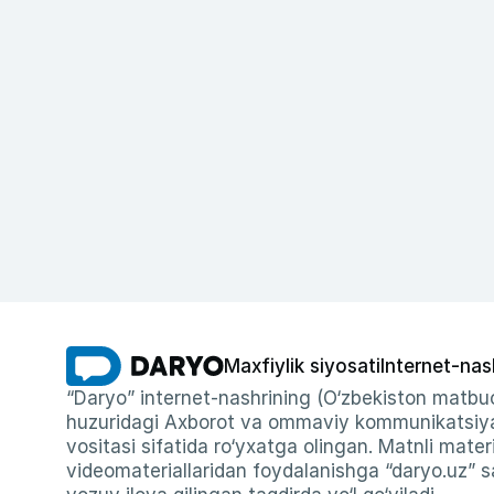
Maxfiylik siyosati
Internet-nas
“Daryo” internet-nashrining (O‘zbekiston matbuo
huzuridagi Axborot va ommaviy kommunikatsiyal
vositasi sifatida ro‘yxatga olingan. Matnli materi
videomateriallaridan foydalanishga “daryo.uz” sa