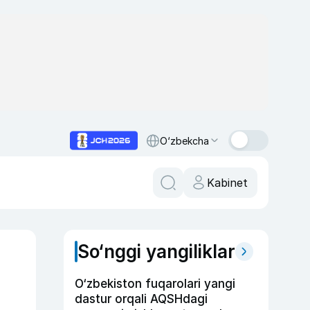
O‘zbekcha
Kabinet
So‘nggi yangiliklar
O‘zbekiston fuqarolari yangi
dastur orqali AQSHdagi