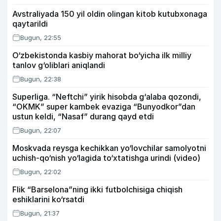
Avstraliyada 150 yil oldin olingan kitob kutubxonaga
qaytarildi
Bugun, 22:55
O‘zbekistonda kasbiy mahorat bo‘yicha ilk milliy
tanlov g‘oliblari aniqlandi
Bugun, 22:38
Superliga. “Neftchi” yirik hisobda g‘alaba qozondi,
“OKMK” super kambek evaziga “Bunyodkor”dan
ustun keldi, “Nasaf” durang qayd etdi
Bugun, 22:07
Moskvada reysga kechikkan yo‘lovchilar samolyotni
uchish-qo‘nish yo‘lagida to‘xtatishga urindi (video)
Bugun, 22:02
Flik “Barselona”ning ikki futbolchisiga chiqish
eshiklarini ko‘rsatdi
Bugun, 21:37