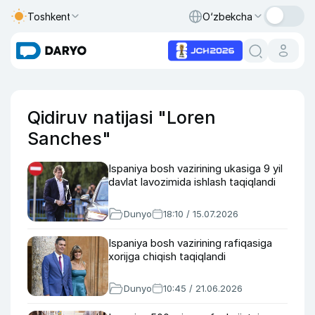
Toshkent
O‘zbekcha
Qidiruv natijasi "Loren
Sanches"
Ispaniya bosh vazirining ukasiga 9 yil
davlat lavozimida ishlash taqiqlandi
Dunyo
18:10 / 15.07.2026
Ispaniya bosh vazirining rafiqasiga
xorijga chiqish taqiqlandi
Dunyo
10:45 / 21.06.2026