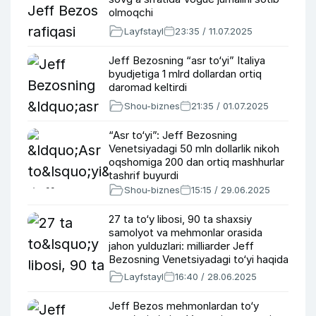
olmoqchi
Layfstayl
23:35 / 11.07.2025
Jeff Bezosning “asr to‘yi” Italiya
byudjetiga 1 mlrd dollardan ortiq
daromad keltirdi
Shou-biznes
21:35 / 01.07.2025
“Asr to‘yi”: Jeff Bezosning
Venetsiyadagi 50 mln dollarlik nikoh
oqshomiga 200 dan ortiq mashhurlar
tashrif buyurdi
Shou-biznes
15:15 / 29.06.2025
27 ta to‘y libosi, 90 ta shaxsiy
samolyot va mehmonlar orasida
jahon yulduzlari: milliarder Jeff
Bezosning Venetsiyadagi to‘yi haqida
eng muhim tafsilotlar
Layfstayl
16:40 / 28.06.2025
Jeff Bezos mehmonlardan to‘y