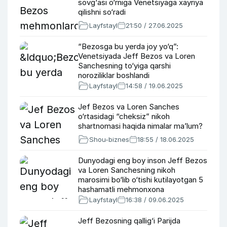
sovg‘asi o‘rniga Venetsiyaga xayriya
qilishni so‘radi
Layfstayl
21:50 / 27.06.2025
“Bezosga bu yerda joy yo‘q”:
Venetsiyada Jeff Bezos va Loren
Sanchesning to‘yiga qarshi
noroziliklar boshlandi
Layfstayl
14:58 / 19.06.2025
Jef Bezos va Loren Sanches
o‘rtasidagi “cheksiz” nikoh
shartnomasi haqida nimalar ma’lum?
Shou-biznes
18:55 / 18.06.2025
Dunyodagi eng boy inson Jeff Bezos
va Loren Sanchesning nikoh
marosimi bo‘lib o‘tishi kutilayotgan 5
hashamatli mehmonxona
Layfstayl
16:38 / 09.06.2025
Jeff Bezosning qallig‘i Parijda