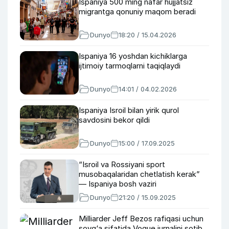
Ispaniya 500 ming nafar hujjatsiz
migrantga qonuniy maqom beradi
Dunyo
18:20 / 15.04.2026
Ispaniya 16 yoshdan kichiklarga
ijtimoiy tarmoqlarni taqiqlaydi
Dunyo
14:01 / 04.02.2026
Ispaniya Isroil bilan yirik qurol
savdosini bekor qildi
Dunyo
15:00 / 17.09.2025
“Isroil va Rossiyani sport
musobaqalaridan chetlatish kerak”
— Ispaniya bosh vaziri
Dunyo
21:20 / 15.09.2025
Milliarder Jeff Bezos rafiqasi uchun
sovg‘a sifatida Vogue jurnalini sotib