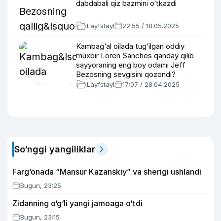
dabdabali qiz bazmini o‘tkazdi
Layfstayl
22:55 / 18.05.2025
Kambag‘al oilada tug‘ilgan oddiy
muxbir Loren Sanches qanday qilib
sayyoraning eng boy odami Jeff
Bezosning sevgisini qozondi?
Layfstayl
17:07 / 28.04.2025
So‘nggi yangiliklar
Farg‘onada “Mansur Kazanskiy” va sherigi ushlandi
Bugun, 23:25
Zidanning o‘g‘li yangi jamoaga o‘tdi
Bugun, 23:15