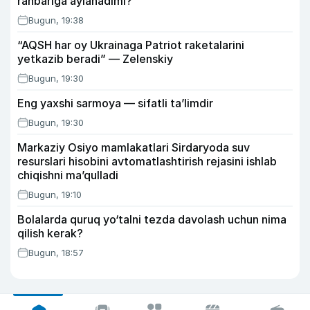
rahbariga aylanadimi?
Bugun, 19:38
“AQSH har oy Ukrainaga Patriot raketalarini
yetkazib beradi” — Zelenskiy
Bugun, 19:30
Eng yaxshi sarmoya — sifatli ta’limdir
Bugun, 19:30
Markaziy Osiyo mamlakatlari Sirdaryoda suv
resurslari hisobini avtomatlashtirish rejasini ishlab
chiqishni ma’qulladi
Bugun, 19:10
Bolalarda quruq yo‘talni tezda davolash uchun nima
qilish kerak?
Bugun, 18:57