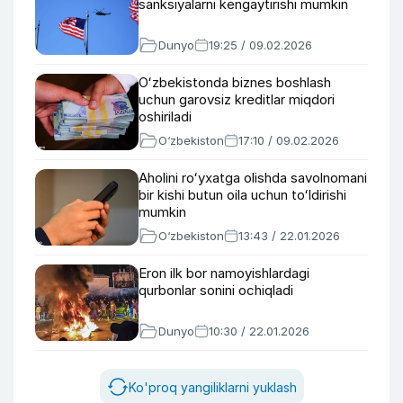
sanksiyalarni kengaytirishi mumkin
Dunyo
19:25 / 09.02.2026
Oʻzbekistonda biznes boshlash
uchun garovsiz kreditlar miqdori
oshiriladi
O‘zbekiston
17:10 / 09.02.2026
Aholini roʻyxatga olishda savolnomani
bir kishi butun oila uchun toʻldirishi
mumkin
O‘zbekiston
13:43 / 22.01.2026
Eron ilk bor namoyishlardagi
qurbonlar sonini ochiqladi
Dunyo
10:30 / 22.01.2026
Ko'proq yangiliklarni yuklash