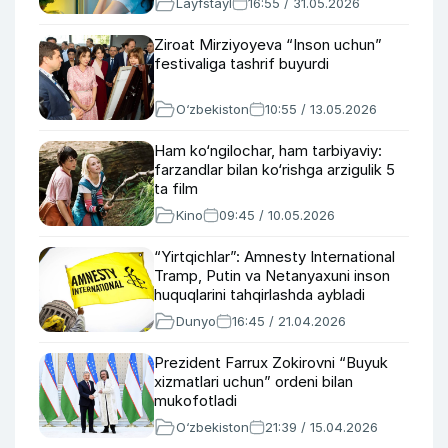
Layfstayl
16:55 / 31.05.2026
Ziroat Mirziyoyeva “Inson uchun”
festivaliga tashrif buyurdi
O‘zbekiston
10:55 / 13.05.2026
Ham ko‘ngilochar, ham tarbiyaviy:
farzandlar bilan ko‘rishga arzigulik 5
ta film
Kino
09:45 / 10.05.2026
“Yirtqichlar”: Amnesty International
Tramp, Putin va Netanyaxuni inson
huquqlarini tahqirlashda aybladi
Dunyo
16:45 / 21.04.2026
Prezident Farrux Zokirovni “Buyuk
xizmatlari uchun” ordeni bilan
mukofotladi
O‘zbekiston
21:39 / 15.04.2026