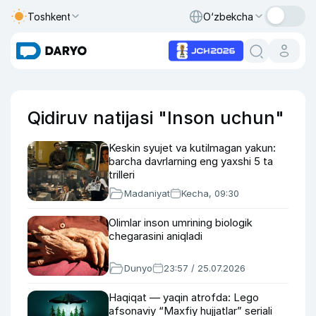
Toshkent
O‘zbekcha
Qidiruv natijasi "Inson uchun"
Keskin syujet va kutilmagan yakun:
barcha davrlarning eng yaxshi 5 ta
trilleri
Madaniyat
Kecha, 09:30
Olimlar inson umrining biologik
chegarasini aniqladi
Dunyo
23:57 / 25.07.2026
Haqiqat — yaqin atrofda: Lego
afsonaviy “Maxfiy hujjatlar” seriali