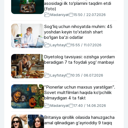
asosidagi ilk to‘plamini taqdim etdi
(foto)
Madaniyat
15:50 / 22.07.2026
Sog‘liq uchun nihoyatda muhim: 45
yoshdan keyin to‘xtatish shart
bo‘lgan ba’zi odatlar
Layfstayl
15:55 / 11.07.2026
Diyetolog tavsiyasi: ozishga yordam
beradigan 7 ta foydali yog‘ manbayi
Layfstayl
10:35 / 06.07.2026
“Pionerlar uchun maxsus yaratilgan”.
Sovet multfilmlari haqida ko‘pchilik
bilmaydigan 4 ta fakt
Madaniyat
17:40 / 14.06.2026
Britaniya qirollik oilasida hanuzgacha
amal qilinadigan g‘ayrioddiy 9 taqiq