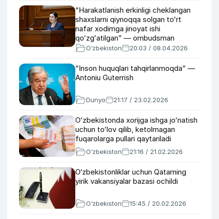
“Harakatlanish erkinligi cheklangan
shaxslarni qiynoqqa solgan toʻrt
nafar xodimga jinoyat ishi
qoʻzgʻatilgan” — ombudsman
O‘zbekiston
20:03 / 08.04.2026
“Inson huquqlari tahqirlanmoqda” —
Antoniu Guterrish
Dunyo
21:17 / 23.02.2026
Oʻzbekistonda xorijga ishga joʻnatish
uchun toʻlov qilib, ketolmagan
fuqarolarga pullari qaytariladi
O‘zbekiston
21:16 / 21.02.2026
O‘zbekistonliklar uchun Qatarning
yirik vakansiyalar bazasi ochildi
O‘zbekiston
15:45 / 20.02.2026