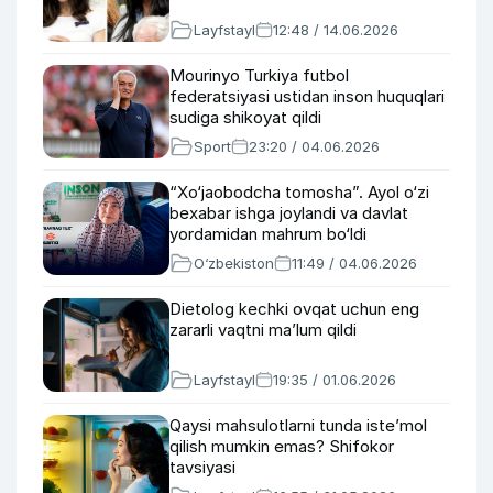
Layfstayl
12:48 / 14.06.2026
Mourinyo Turkiya futbol
federatsiyasi ustidan inson huquqlari
sudiga shikoyat qildi
Sport
23:20 / 04.06.2026
“Xo‘jaobodcha tomosha”. Ayol o‘zi
bexabar ishga joylandi va davlat
yordamidan mahrum bo‘ldi
O‘zbekiston
11:49 / 04.06.2026
Dietolog kechki ovqat uchun eng
zararli vaqtni ma’lum qildi
Layfstayl
19:35 / 01.06.2026
Qaysi mahsulotlarni tunda iste’mol
qilish mumkin emas? Shifokor
tavsiyasi