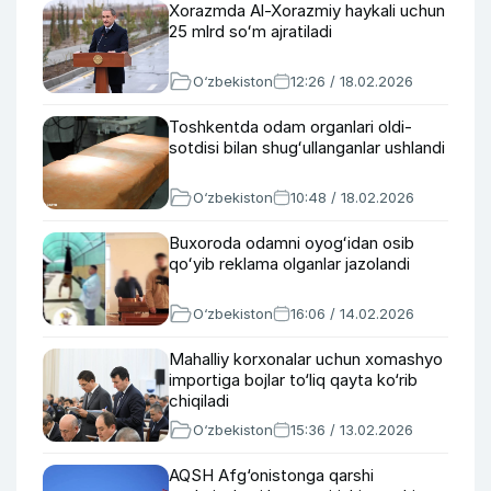
Xorazmda Al-Xorazmiy haykali uchun
25 mlrd soʻm ajratiladi
O‘zbekiston
12:26 / 18.02.2026
Toshkentda odam organlari oldi-
sotdisi bilan shugʻullanganlar ushlandi
O‘zbekiston
10:48 / 18.02.2026
Buxoroda odamni oyogʻidan osib
qoʻyib reklama olganlar jazolandi
O‘zbekiston
16:06 / 14.02.2026
Mahalliy korxonalar uchun xomashyo
importiga bojlar to‘liq qayta ko‘rib
chiqiladi
O‘zbekiston
15:36 / 13.02.2026
AQSH Afg‘onistonga qarshi