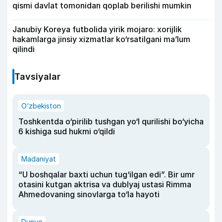
qismi davlat tomonidan qoplab berilishi mumkin
Janubiy Koreya futbolida yirik mojaro: xorijlik
hakamlarga jinsiy xizmatlar ko‘rsatilgani ma’lum
qilindi
Tavsiyalar
O‘zbekiston
Toshkentda o‘pirilib tushgan yo‘l qurilishi bo‘yicha
6 kishiga sud hukmi o‘qildi
Madaniyat
“U boshqalar baxti uchun tug‘ilgan edi”. Bir umr
otasini kutgan aktrisa va dublyaj ustasi Rimma
Ahmedovaning sinovlarga to‘la hayoti
Dunyo