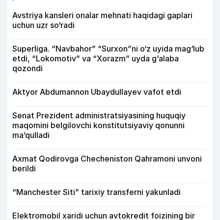
Avstriya kansleri onalar mehnati haqidagi gaplari
uchun uzr so‘radi
Superliga. “Navbahor” “Surxon”ni o‘z uyida mag‘lub
etdi, “Lokomotiv” va “Xorazm” uyda g‘alaba
qozondi
Aktyor Abdu­mannon Ubaydullayev vafot etdi
Senat Prezident administratsiyasining huquqiy
maqomini belgilovchi konstitutsiyaviy qonunni
ma’qulladi
Axmat Qodirovga Checheniston Qahramoni unvoni
berildi
“Manchester Siti” tarixiy transferni yakunladi
Elektromobil xaridi uchun avtokredit foizining bir