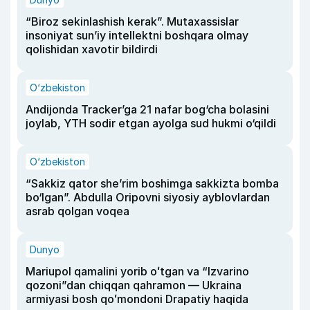
“Biroz sekinlashish kerak”. Mutaxassislar
insoniyat sun’iy intellektni boshqara olmay
qolishidan xavotir bildirdi
O‘zbekiston
Andijonda Tracker’ga 21 nafar bog‘cha bolasini
joylab, YTH sodir etgan ayolga sud hukmi o‘qildi
O‘zbekiston
“Sakkiz qator she’rim boshimga sakkizta bomba
bo‘lgan”. Abdulla Oripovni siyosiy ayblovlardan
asrab qolgan voqea
Dunyo
Mariupol qamalini yorib oʻtgan va “Izvarino
qozoni”dan chiqqan qahramon — Ukraina
armiyasi bosh qoʻmondoni Drapatiy haqida