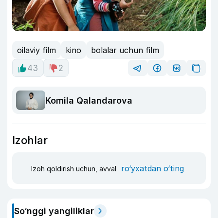
oilaviy film
kino
bolalar uchun film
43
2
Komila Qalandarova
Izohlar
ro‘yxatdan o‘ting
Izoh qoldirish uchun, avval
So‘nggi yangiliklar