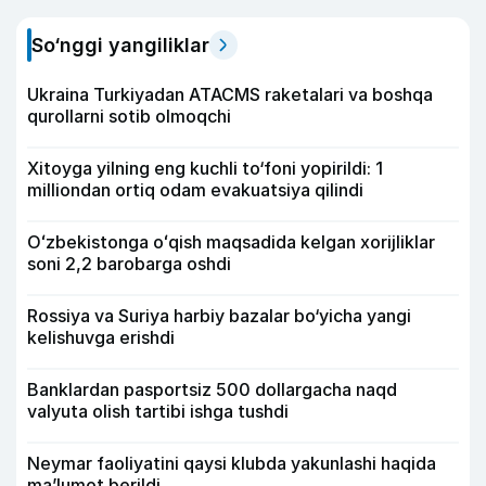
So‘nggi yangiliklar
Ukraina Turkiyadan ATACMS raketalari va boshqa
qurollarni sotib olmoqchi
Xitoyga yilning eng kuchli to‘foni yopirildi: 1
milliondan ortiq odam evakuatsiya qilindi
Oʻzbekistonga oʻqish maqsadida kelgan xorijliklar
soni 2,2 barobarga oshdi
Rossiya va Suriya harbiy bazalar bo‘yicha yangi
kelishuvga erishdi
Banklardan pasportsiz 500 dollargacha naqd
valyuta olish tartibi ishga tushdi
Neymar faoliyatini qaysi klubda yakunlashi haqida
ma’lumot berildi