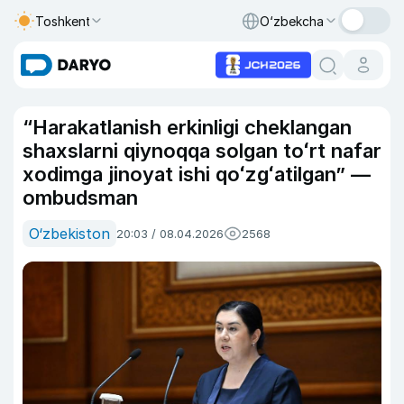
Toshkent
O‘zbekcha
“Harakatlanish erkinligi cheklangan
shaxslarni qiynoqqa solgan toʻrt nafar
xodimga jinoyat ishi qoʻzgʻatilgan” —
ombudsman
O‘zbekiston
20:03 / 08.04.2026
2568