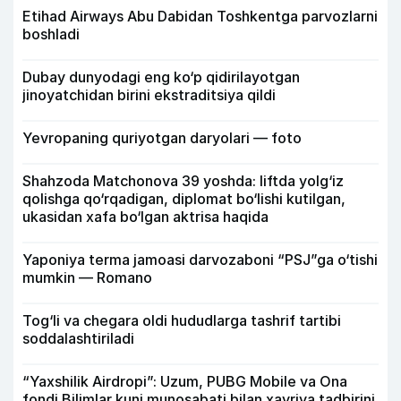
Etihad Airways Abu Dabidan Toshkentga parvozlarni
boshladi
Dubay dunyodagi eng ko‘p qidirilayotgan
jinoyatchidan birini ekstraditsiya qildi
Yevropaning quriyotgan daryolari — foto
Shahzoda Matchonova 39 yoshda: liftda yolg‘iz
qolishga qo‘rqadigan, diplomat bo‘lishi kutilgan,
ukasidan xafa bo‘lgan aktrisa haqida
Yaponiya terma jamoasi darvozaboni “PSJ”ga o‘tishi
mumkin — Romano
Tog‘li va chegara oldi hududlarga tashrif tartibi
soddalashtiriladi
“Yaxshilik Airdropi”: Uzum, PUBG Mobile va Ona
fondi Bilimlar kuni munosabati bilan xayriya tadbirini