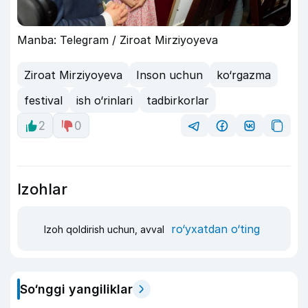
Manba: Telegram / Ziroat Mirziyoyeva
Ziroat Mirziyoyeva
Inson uchun
ko‘rgazma
festival
ish o‘rinlari
tadbirkorlar
2
0
Izohlar
ro‘yxatdan o‘ting
Izoh qoldirish uchun, avval
So‘nggi yangiliklar