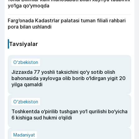
yo‘lga qo‘ymoqda
Farg‘onada Kadastrlar palatasi tuman filiali rahbari
pora bilan ushlandi
Tavsiyalar
O‘zbekiston
Jizzaxda 77 yoshli taksichini qo‘y sotib olish
bahonasida yaylovga olib borib o‘ldirgan yigit 20
yilga qamaldi
O‘zbekiston
Toshkentda o‘pirilib tushgan yo‘l qurilishi bo‘yicha
6 kishiga sud hukmi o‘qildi
Madaniyat