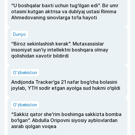
“U boshqalar baxti uchun tug‘ilgan edi”. Bir umr
otasini kutgan aktrisa va dublyaj ustasi Rimma
Ahmedovaning sinovlarga to‘la hayoti
Dunyo
“Biroz sekinlashish kerak”. Mutaxassislar
insoniyat sun’iy intellektni boshqara olmay
qolishidan xavotir bildirdi
O‘zbekiston
Andijonda Tracker’ga 21 nafar bog‘cha bolasini
joylab, YTH sodir etgan ayolga sud hukmi o‘qildi
O‘zbekiston
“Sakkiz qator she’rim boshimga sakkizta bomba
bo‘lgan”. Abdulla Oripovni siyosiy ayblovlardan
asrab qolgan voqea