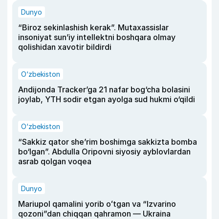
Dunyo
“Biroz sekinlashish kerak”. Mutaxassislar
insoniyat sun’iy intellektni boshqara olmay
qolishidan xavotir bildirdi
O‘zbekiston
Andijonda Tracker’ga 21 nafar bog‘cha bolasini
joylab, YTH sodir etgan ayolga sud hukmi o‘qildi
O‘zbekiston
“Sakkiz qator she’rim boshimga sakkizta bomba
bo‘lgan”. Abdulla Oripovni siyosiy ayblovlardan
asrab qolgan voqea
Dunyo
Mariupol qamalini yorib oʻtgan va “Izvarino
qozoni”dan chiqqan qahramon — Ukraina