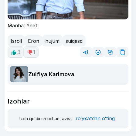
Manba: Ynet
Isroil
Eron
hujum
suiqasd
3
1
Zulfiya Karimova
Izohlar
ro‘yxatdan o‘ting
Izoh qoldirish uchun, avval