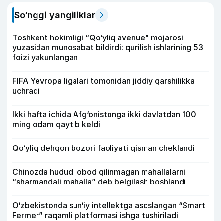
So‘nggi yangiliklar
Toshkent hokimligi “Qo‘yliq avenue” mojarosi
yuzasidan munosabat bildirdi: qurilish ishlarining 53
foizi yakunlangan
FIFA Yevropa ligalari tomonidan jiddiy qarshilikka
uchradi
Ikki hafta ichida Afg‘onistonga ikki davlatdan 100
ming odam qaytib keldi
Qo‘yliq dehqon bozori faoliyati qisman cheklandi
Chinozda hududi obod qilinmagan mahallalarni
“sharmandali mahalla” deb belgilash boshlandi
O‘zbekistonda sun‘iy intellektga asoslangan “Smart
Fermer” raqamli platformasi ishga tushiriladi