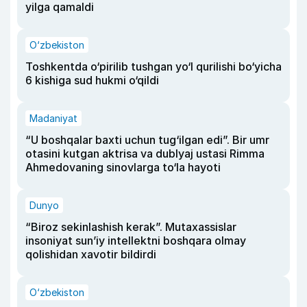
yilga qamaldi
O‘zbekiston
Toshkentda o‘pirilib tushgan yo‘l qurilishi bo‘yicha
6 kishiga sud hukmi o‘qildi
Madaniyat
“U boshqalar baxti uchun tug‘ilgan edi”. Bir umr
otasini kutgan aktrisa va dublyaj ustasi Rimma
Ahmedovaning sinovlarga to‘la hayoti
Dunyo
“Biroz sekinlashish kerak”. Mutaxassislar
insoniyat sun’iy intellektni boshqara olmay
qolishidan xavotir bildirdi
O‘zbekiston