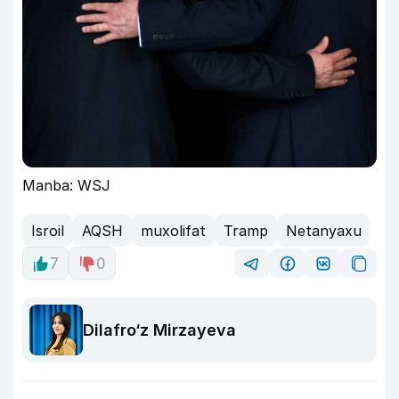
Manba: WSJ
Isroil
AQSH
muxolifat
Tramp
Netanyaxu
7
0
Dilafro‘z Mirzayeva