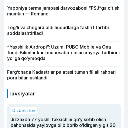
Yaponiya terma jamoasi darvozaboni “PSJ”ga o‘tishi
mumkin — Romano
Tog‘li va chegara oldi hududlarga tashrif tartibi
soddalashtiriladi
“Yaxshilik Airdropi”: Uzum, PUBG Mobile va Ona
fondi Bilimlar kuni munosabati bilan xayriya tadbirini
yo‘lga qo‘ymoqda
Farg‘onada Kadastrlar palatasi tuman filiali rahbari
pora bilan ushlandi
Tavsiyalar
O‘zbekiston
Jizzaxda 77 yoshli taksichini qo‘y sotib olish
bahonasida yaylovga olib borib o‘ldirgan yigit 20