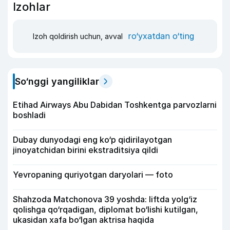
Izohlar
ro‘yxatdan o‘ting
Izoh qoldirish uchun, avval
So‘nggi yangiliklar
Etihad Airways Abu Dabidan Toshkentga parvozlarni
boshladi
Dubay dunyodagi eng ko‘p qidirilayotgan
jinoyatchidan birini ekstraditsiya qildi
Yevropaning quriyotgan daryolari — foto
Shahzoda Matchonova 39 yoshda: liftda yolg‘iz
qolishga qo‘rqadigan, diplomat bo‘lishi kutilgan,
ukasidan xafa bo‘lgan aktrisa haqida