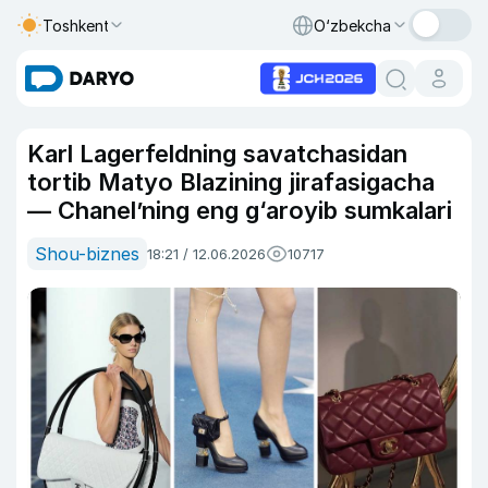
Toshkent
O‘zbekcha
Karl Lagerfeldning savatchasidan
tortib Matyo Blazining jirafasigacha
— Chanel’ning eng g‘aroyib sumkalari
Shou-biznes
18:21 / 12.06.2026
10717