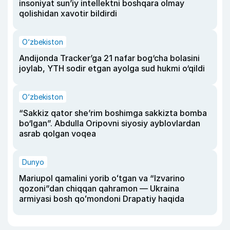
insoniyat sun’iy intellektni boshqara olmay
qolishidan xavotir bildirdi
O‘zbekiston
Andijonda Tracker’ga 21 nafar bog‘cha bolasini
joylab, YTH sodir etgan ayolga sud hukmi o‘qildi
O‘zbekiston
“Sakkiz qator she’rim boshimga sakkizta bomba
bo‘lgan”. Abdulla Oripovni siyosiy ayblovlardan
asrab qolgan voqea
Dunyo
Mariupol qamalini yorib oʻtgan va “Izvarino
qozoni”dan chiqqan qahramon — Ukraina
armiyasi bosh qoʻmondoni Drapatiy haqida