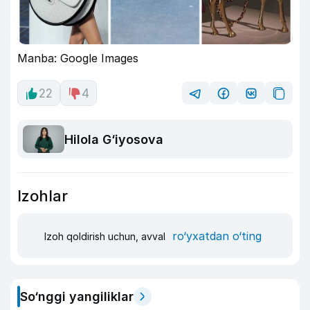
Manba: Google Images
22
4
Hilola G‘iyosova
Izohlar
ro‘yxatdan o‘ting
Izoh qoldirish uchun, avval
So‘nggi yangiliklar