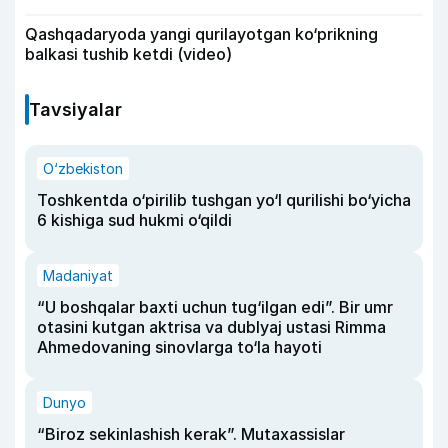
Qashqadaryoda yangi qurilayotgan ko‘prikning
balkasi tushib ketdi (video)
Tavsiyalar
O‘zbekiston
Toshkentda o‘pirilib tushgan yo‘l qurilishi bo‘yicha
6 kishiga sud hukmi o‘qildi
Madaniyat
“U boshqalar baxti uchun tug‘ilgan edi”. Bir umr
otasini kutgan aktrisa va dublyaj ustasi Rimma
Ahmedovaning sinovlarga to‘la hayoti
Dunyo
“Biroz sekinlashish kerak”. Mutaxassislar