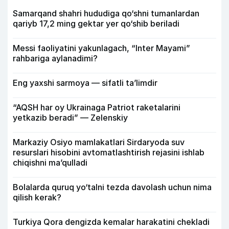
Samarqand shahri hududiga qo‘shni tumanlardan
qariyb 17,2 ming gektar yer qo‘shib beriladi
Messi faoliyatini yakunlagach, “Inter Mayami”
rahbariga aylanadimi?
Eng yaxshi sarmoya — sifatli ta’limdir
“AQSH har oy Ukrainaga Patriot raketalarini
yetkazib beradi” — Zelenskiy
Markaziy Osiyo mamlakatlari Sirdaryoda suv
resurslari hisobini avtomatlashtirish rejasini ishlab
chiqishni ma’qulladi
Bolalarda quruq yo‘talni tezda davolash uchun nima
qilish kerak?
Turkiya Qora dengizda kemalar harakatini chekladi