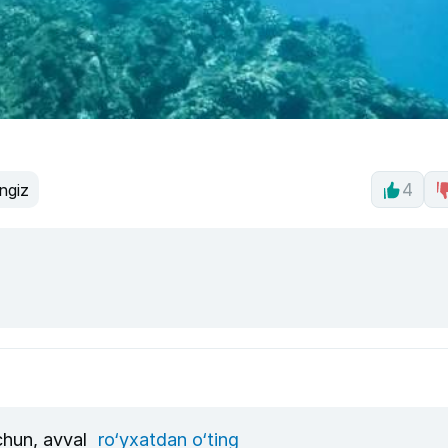
ngiz
4
uchun, avval
ro‘yxatdan o‘ting