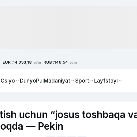
EUR :
RUB :
14 053,18
146,54
so'm
so'm
 Osiyo
Dunyo
Pul
Madaniyat
Sport
Layfstayl
tish uchun “josus toshbaqa v
lmoqda — Pekin