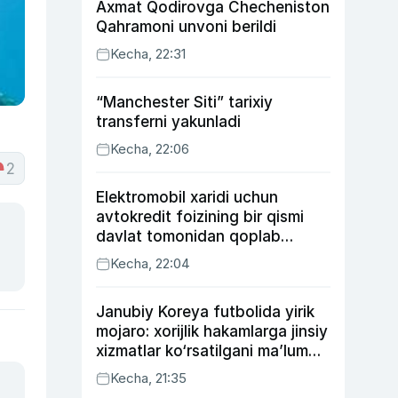
Axmat Qodirovga Checheniston
Qahramoni unvoni berildi
Kecha, 22:31
“Manchester Siti” tarixiy
transferni yakunladi
Kecha, 22:06
2
Elektromobil xaridi uchun
avtokredit foizining bir qismi
davlat tomonidan qoplab
berilishi mumkin
Kecha, 22:04
Janubiy Koreya futbolida yirik
mojaro: xorijlik hakamlarga jinsiy
xizmatlar ko‘rsatilgani ma’lum
qilindi
Kecha, 21:35