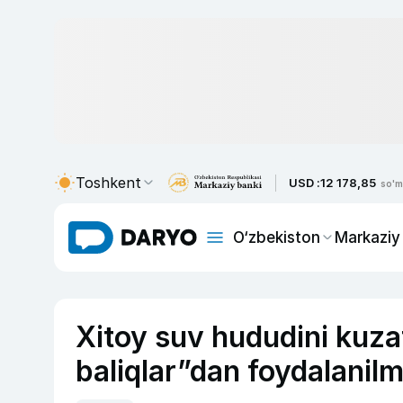
Toshkent
USD :
12 178,85
so'm
O‘zbekiston
Markaziy
Xitoy suv hududini kuza
baliqlar”dan foydalani