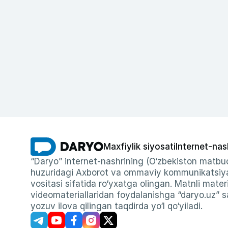
Maxfiylik siyosati
Internet-nas
“Daryo” internet-nashrining (O‘zbekiston matbuo
huzuridagi Axborot va ommaviy kommunikatsiyal
vositasi sifatida ro‘yxatga olingan. Matnli materi
videomateriallaridan foydalanishga “daryo.uz” sa
yozuv ilova qilingan taqdirda yo‘l qo‘yiladi.