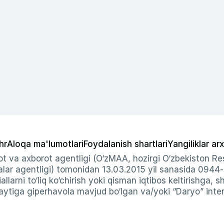
hr
Aloqa ma'lumotlari
Foydalanish shartlari
Yangiliklar arx
t va axborot agentligi (O‘zMAA, hozirgi O‘zbekiston Res
ar agentligi) tomonidan 13.03.2015 yil sanasida 0944
allarni to‘liq ko‘chirish yoki qisman iqtibos keltirishga, 
ytiga giperhavola mavjud bo‘lgan va/yoki “Daryo” intern