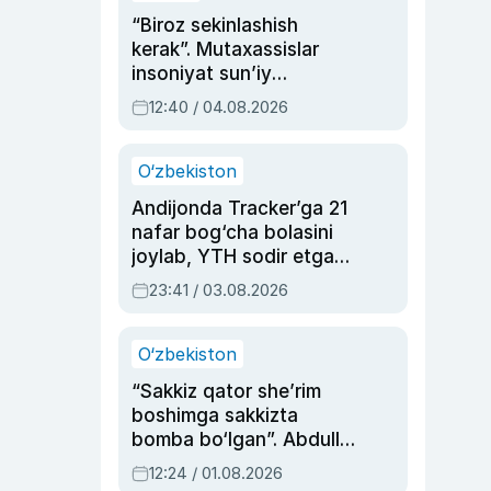
“Biroz sekinlashish
kerak”. Mutaxassislar
insoniyat sun’iy
intellektni boshqara
12:40 / 04.08.2026
olmay qolishidan xavotir
bildirdi
O‘zbekiston
Andijonda Tracker’ga 21
nafar bog‘cha bolasini
joylab, YTH sodir etgan
ayolga sud hukmi o‘qildi
23:41 / 03.08.2026
O‘zbekiston
“Sakkiz qator she’rim
boshimga sakkizta
bomba bo‘lgan”. Abdulla
Oripovni siyosiy
12:24 / 01.08.2026
ayblovlardan asrab