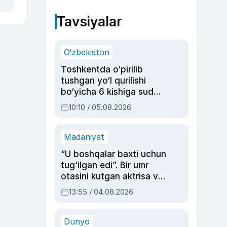
Tavsiyalar
O‘zbekiston
Toshkentda o‘pirilib
tushgan yo‘l qurilishi
bo‘yicha 6 kishiga sud
hukmi o‘qildi
10:10 / 05.08.2026
Madaniyat
“U boshqalar baxti uchun
tug‘ilgan edi”. Bir umr
otasini kutgan aktrisa va
dublyaj ustasi Rimma
13:55 / 04.08.2026
Ahmedovaning
sinovlarga to‘la hayoti
Dunyo