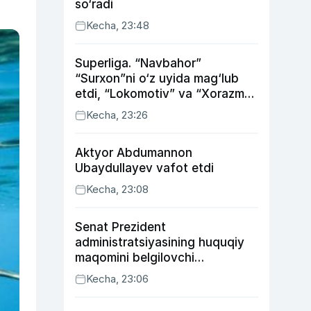
so‘radi
Kecha, 23:48
Superliga. “Navbahor”
“Surxon”ni o‘z uyida mag‘lub
etdi, “Lokomotiv” va “Xorazm”
uyda g‘alaba qozondi
Kecha, 23:26
Aktyor Abdu­mannon
Ubaydullayev vafot etdi
Kecha, 23:08
Senat Prezident
administratsiyasining huquqiy
maqomini belgilovchi
konstitutsiyaviy qonunni
Kecha, 23:06
ma’qulladi