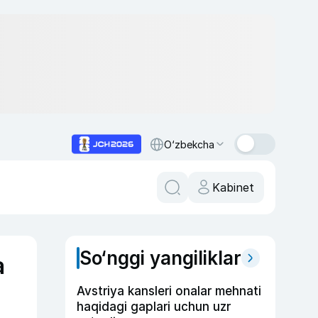
O‘zbekcha
Kabinet
So‘nggi yangiliklar
a
Avstriya kansleri onalar mehnati
haqidagi gaplari uchun uzr