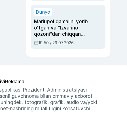
qolgan voqea
Dunyo
Mariupol qamalini yorib
oʻtgan va “Izvarino
qozoni”dan chiqqan
qahramon — Ukraina
19:50 / 29.07.2026
armiyasi bosh
qoʻmondoni Drapatiy
haqida
ivi
Reklama
publikasi Prezidenti Administratsiyasi
-sonli guvohnoma bilan ommaviy axborot
shuningdek, fotografik, grafik, audio va/yoki
et-nashrining muallifligini ko‘rsatuvchi