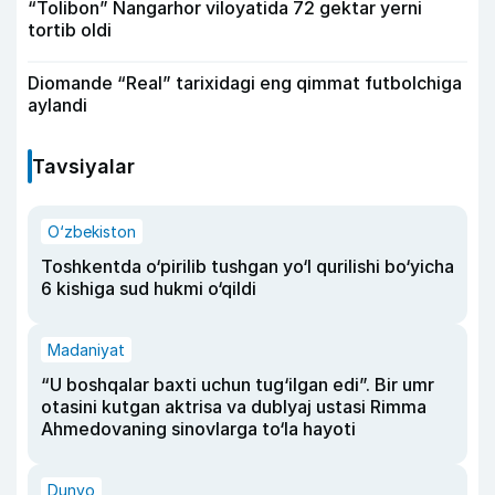
“Tolibon” Nangarhor viloyatida 72 gektar yerni
tortib oldi
Diomande “Real” tarixidagi eng qimmat futbolchiga
aylandi
Tavsiyalar
O‘zbekiston
Toshkentda o‘pirilib tushgan yo‘l qurilishi bo‘yicha
6 kishiga sud hukmi o‘qildi
Madaniyat
“U boshqalar baxti uchun tug‘ilgan edi”. Bir umr
otasini kutgan aktrisa va dublyaj ustasi Rimma
Ahmedovaning sinovlarga to‘la hayoti
Dunyo