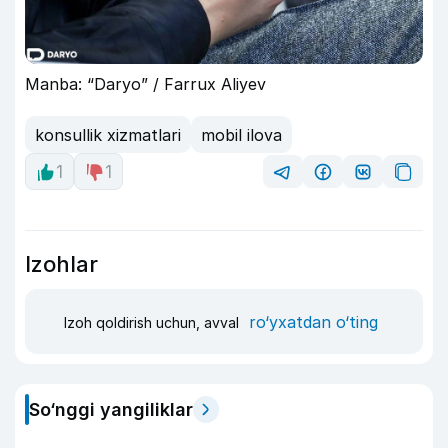
Manba: “Daryo” / Farrux Aliyev
konsullik xizmatlari
mobil ilova
1
1
Izohlar
ro‘yxatdan o‘ting
Izoh qoldirish uchun, avval
So‘nggi yangiliklar