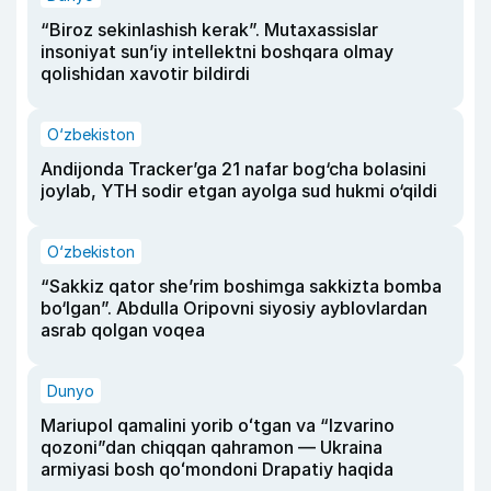
“Biroz sekinlashish kerak”. Mutaxassislar
insoniyat sun’iy intellektni boshqara olmay
qolishidan xavotir bildirdi
O‘zbekiston
Andijonda Tracker’ga 21 nafar bog‘cha bolasini
joylab, YTH sodir etgan ayolga sud hukmi o‘qildi
O‘zbekiston
“Sakkiz qator she’rim boshimga sakkizta bomba
bo‘lgan”. Abdulla Oripovni siyosiy ayblovlardan
asrab qolgan voqea
Dunyo
Mariupol qamalini yorib oʻtgan va “Izvarino
qozoni”dan chiqqan qahramon — Ukraina
armiyasi bosh qoʻmondoni Drapatiy haqida