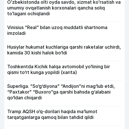
Oʻzbekistonda olti oyda savdo, xizmat koʻrsatish va
umumiy ovqatlanish korxonalari qancha soliq
toʻlagani ochiqlandi
Vinisius “Real” bilan uzoq muddatli shartnoma
imzoladi
Husiylar hukumat kuchlariga qarshi raketalar uchirdi,
kamida 30 kishi halok bo‘ldi
Toshkentda Kichik halqa avtomobil yo‘lining bir
qismi to‘rt kunga yopildi (xarita)
Superliga. “So‘g‘diyona” “Andijon”ni mag‘lub etdi,
“Paxtakor” “Buxoro”ga qarshi bahsda g‘alabani
qo‘ldan chiqardi
Tramp AQSH o‘q-dorilari haqida ma’lumot
tarqatganlarga qamoq bilan tahdid qildi