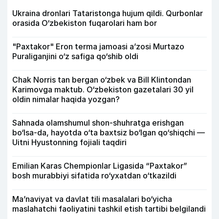
Ukraina dronlari Tataristonga hujum qildi. Qurbonlar
orasida O‘zbekiston fuqarolari ham bor
"Paxtakor" Eron terma jamoasi a’zosi Murtazo
Puraliganjini o‘z safiga qo‘shib oldi
Chak Norris tan bergan o‘zbek va Bill Klintondan
Karimovga maktub. O‘zbekiston gazetalari 30 yil
oldin nimalar haqida yozgan?
Sahnada olamshumul shon-shuhratga erishgan
bo‘lsa-da, hayotda o‘ta baxtsiz bo‘lgan qo‘shiqchi —
Uitni Hyustonning fojiali taqdiri
Emilian Karas Chempionlar Ligasida “Paxtakor”
bosh murabbiyi sifatida ro‘yxatdan o‘tkazildi
Ma’naviyat va davlat tili masalalari bo‘yicha
maslahatchi faoliyatini tashkil etish tartibi belgilandi