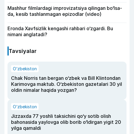
Mashhur filmlardagi improvizatsiya qilingan bo‘lsa-
da, kesib tashlanmagan epizodlar (video)
Eronda Xavfsizlik kengashi rahbari o‘zgardi. Bu
nimani anglatadi?
Tavsiyalar
O‘zbekiston
Chak Norris tan bergan o‘zbek va Bill Klintondan
Karimovga maktub. O‘zbekiston gazetalari 30 yil
oldin nimalar haqida yozgan?
O‘zbekiston
Jizzaxda 77 yoshli taksichini qo‘y sotib olish
bahonasida yaylovga olib borib o‘ldirgan yigit 20
yilga qamaldi