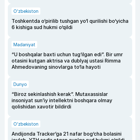
O‘zbekiston
Toshkentda o‘pirilib tushgan yo‘l qurilishi bo‘yicha
6 kishiga sud hukmi o‘qildi
Madaniyat
“U boshqalar baxti uchun tug‘ilgan edi”. Bir umr
otasini kutgan aktrisa va dublyaj ustasi Rimma
Ahmedovaning sinovlarga to‘la hayoti
Dunyo
“Biroz sekinlashish kerak”. Mutaxassislar
insoniyat sun’iy intellektni boshqara olmay
qolishidan xavotir bildirdi
O‘zbekiston
Andijonda Tracker’ga 21 nafar bog‘cha bolasini