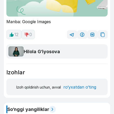
Manba: Google Images
12
0
Hilola G‘iyosova
Izohlar
ro‘yxatdan o‘ting
Izoh qoldirish uchun, avval
So‘nggi yangiliklar