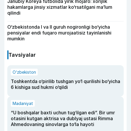
Janubiy Koreya futbolida yirik mojaro: xorijlik
hakamlarga jinsiy xizmatlar ko‘rsatilgani ma’lum
qilindi
O‘zbekistonda I va II guruh nogironligi bo‘yicha
pensiyalar endi fuqaro murojaatisiz tayinlanishi
mumkin
Tavsiyalar
O‘zbekiston
Toshkentda o‘pirilib tushgan yo‘l qurilishi bo‘yicha
6 kishiga sud hukmi o‘qildi
Madaniyat
“U boshqalar baxti uchun tug‘ilgan edi”. Bir umr
otasini kutgan aktrisa va dublyaj ustasi Rimma
Ahmedovaning sinovlarga to‘la hayoti