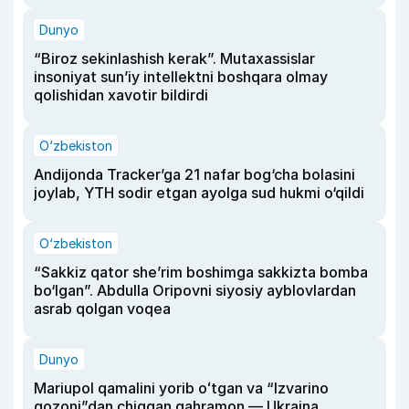
Dunyo
“Biroz sekinlashish kerak”. Mutaxassislar
insoniyat sun’iy intellektni boshqara olmay
qolishidan xavotir bildirdi
O‘zbekiston
Andijonda Tracker’ga 21 nafar bog‘cha bolasini
joylab, YTH sodir etgan ayolga sud hukmi o‘qildi
O‘zbekiston
“Sakkiz qator she’rim boshimga sakkizta bomba
bo‘lgan”. Abdulla Oripovni siyosiy ayblovlardan
asrab qolgan voqea
Dunyo
Mariupol qamalini yorib oʻtgan va “Izvarino
qozoni”dan chiqqan qahramon — Ukraina