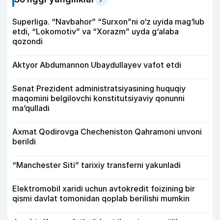
Superliga. “Navbahor” “Surxon”ni o‘z uyida mag‘lub
etdi, “Lokomotiv” va “Xorazm” uyda g‘alaba
qozondi
Aktyor Abdu­mannon Ubaydullayev vafot etdi
Senat Prezident administratsiyasining huquqiy
maqomini belgilovchi konstitutsiyaviy qonunni
ma’qulladi
Axmat Qodirovga Checheniston Qahramoni unvoni
berildi
“Manchester Siti” tarixiy transferni yakunladi
Elektromobil xaridi uchun avtokredit foizining bir
qismi davlat tomonidan qoplab berilishi mumkin