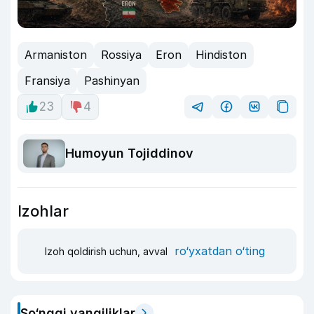
Armaniston
Rossiya
Eron
Hindiston
Fransiya
Pashinyan
23
4
Humoyun Tojiddinov
Izohlar
ro‘yxatdan o‘ting
Izoh qoldirish uchun, avval
So‘nggi yangiliklar