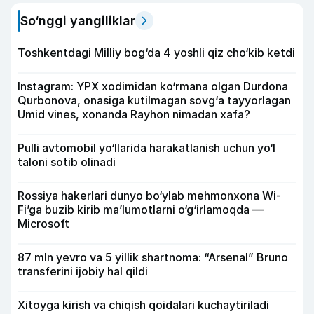
So‘nggi yangiliklar
Toshkentdagi Milliy bog‘da 4 yoshli qiz cho‘kib ketdi
Instagram: YPX xodimidan ko‘rmana olgan Durdona
Qurbonova, onasiga kutilmagan sovg‘a tayyorlagan
Umid vines, xonanda Rayhon nimadan xafa?
Pulli avtomobil yo‘llarida harakatlanish uchun yo‘l
taloni sotib olinadi
Rossiya hakerlari dunyo bo‘ylab mehmonxona Wi-
Fi’ga buzib kirib ma’lumotlarni o‘g‘irlamoqda —
Microsoft
87 mln yevro va 5 yillik shartnoma: “Arsenal” Bruno
transferini ijobiy hal qildi
Xitoyga kirish va chiqish qoidalari kuchaytiriladi