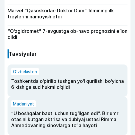
Marvel “Qasoskorlar: Doktor Dum” filmining ilk
treylerini namoyish etdi
“O‘zgidromet” 7-avgustga ob-havo prognozini e’lon
qildi
Tavsiyalar
O‘zbekiston
Toshkentda o‘pirilib tushgan yo‘l qurilishi bo‘yicha
6 kishiga sud hukmi o‘qildi
Madaniyat
“U boshqalar baxti uchun tug‘ilgan edi”. Bir umr
otasini kutgan aktrisa va dublyaj ustasi Rimma
Ahmedovaning sinovlarga to‘la hayoti