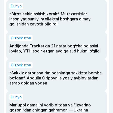
Dunyo
“Biroz sekinlashish kerak”. Mutaxassislar
insoniyat sun’iy intellektni boshqara olmay
qolishidan xavotir bildirdi
O‘zbekiston
Andijonda Tracker’ga 21 nafar bog‘cha bolasini
joylab, YTH sodir etgan ayolga sud hukmi o‘qildi
O‘zbekiston
“Sakkiz qator she’rim boshimga sakkizta bomba
bo‘lgan”. Abdulla Oripovni siyosiy ayblovlardan
asrab qolgan voqea
Dunyo
Mariupol qamalini yorib oʻtgan va “Izvarino
qozoni”dan chiqqan qahramon — Ukraina