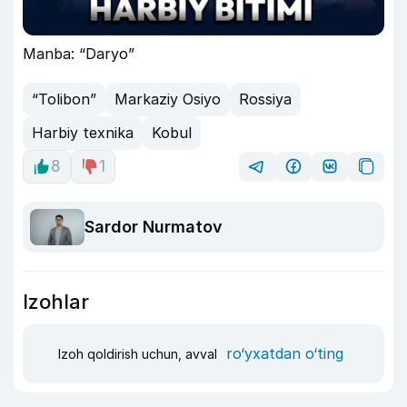
Manba: “Daryo”
“Tolibon”
Markaziy Osiyo
Rossiya
Harbiy texnika
Kobul
8
1
Sardor Nurmatov
Izohlar
ro‘yxatdan o‘ting
Izoh qoldirish uchun, avval