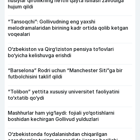
husiylar qirollikning neftni qayta ishlash zavodiga
hujum qildi
“Tansoqchi”: Gollivudning eng yaxshi
melodramalaridan birining kadr ortida qolib ketgan
voqealari
O‘zbekiston va Qirg‘iziston pensiya to‘lovlari
bo‘yicha kelishuvga erishdi
“Barselona” Rodri uchun “Manchester Siti”ga bir
futbolchisini taklif qildi
“Tolibon” yettita xususiy universitet faoliyatini
to‘xtatib qo‘ydi
Mashhurlar ham yig‘laydi: fojiali yo‘qotishlarni
boshidan kechirgan Gollivud yulduzlari
O‘zbekistonda foydalanishdan chiqarilgan