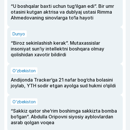
“U boshqalar baxti uchun tug‘ilgan edi”. Bir umr
otasini kutgan aktrisa va dublyaj ustasi Rimma
Ahmedovaning sinovlarga to‘la hayoti
Dunyo
“Biroz sekinlashish kerak”. Mutaxassislar
insoniyat sun’iy intellektni boshqara olmay
qolishidan xavotir bildirdi
O‘zbekiston
Andijonda Tracker’ga 21 nafar bog‘cha bolasini
joylab, YTH sodir etgan ayolga sud hukmi o‘qildi
O‘zbekiston
“Sakkiz qator she’rim boshimga sakkizta bomba
bo‘lgan”. Abdulla Oripovni siyosiy ayblovlardan
asrab qolgan voqea