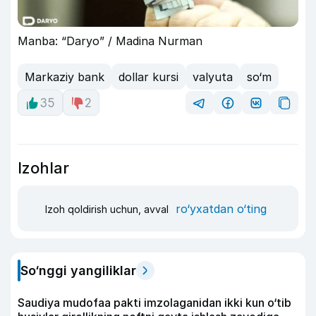
Manba: “Daryo” / Madina Nurman
Markaziy bank
dollar kursi
valyuta
so‘m
35
2
Izohlar
ro‘yxatdan o‘ting
Izoh qoldirish uchun, avval
So‘nggi yangiliklar
Saudiya mudofaa pakti imzolaganidan ikki kun o‘tib