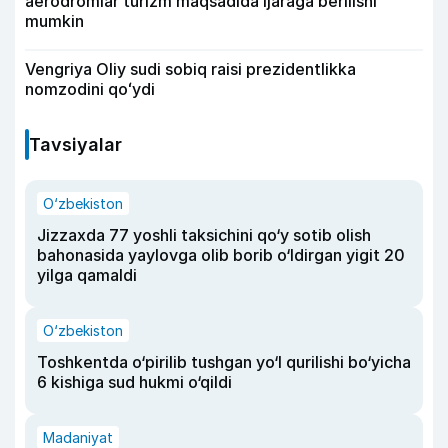
aerodromlar turizm maqsadida ijaraga berilishi
mumkin
Vengriya Oliy sudi sobiq raisi prezidentlikka
nomzodini qoʻydi
Tavsiyalar
O‘zbekiston
Jizzaxda 77 yoshli taksichini qo‘y sotib olish
bahonasida yaylovga olib borib o‘ldirgan yigit 20
yilga qamaldi
O‘zbekiston
Toshkentda o‘pirilib tushgan yo‘l qurilishi bo‘yicha
6 kishiga sud hukmi o‘qildi
Madaniyat