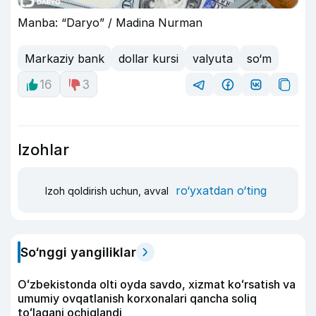
Manba: “Daryo” / Madina Nurman
Markaziy bank
dollar kursi
valyuta
so‘m
16
3
Izohlar
ro‘yxatdan o‘ting
Izoh qoldirish uchun, avval
So‘nggi yangiliklar
Oʻzbekistonda olti oyda savdo, xizmat koʻrsatish va
umumiy ovqatlanish korxonalari qancha soliq
toʻlagani ochiqlandi