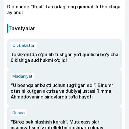
Diomande “Real” tarixidagi eng qimmat futbolchiga
aylandi
Tavsiyalar
O‘zbekiston
Toshkentda o‘pirilib tushgan yo‘l qurilishi bo‘yicha
6 kishiga sud hukmi o‘qildi
Madaniyat
“U boshqalar baxti uchun tug‘ilgan edi”. Bir umr
otasini kutgan aktrisa va dublyaj ustasi Rimma
Ahmedovaning sinovlarga to‘la hayoti
Dunyo
“Biroz sekinlashish kerak”. Mutaxassislar
insoniyat sun’iy intellektni boshqara olmay