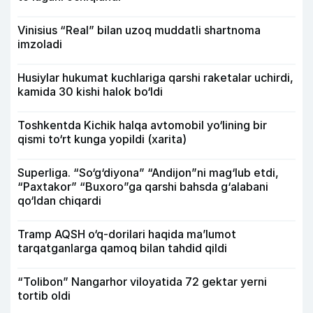
Vinisius “Real” bilan uzoq muddatli shartnoma
imzoladi
Husiylar hukumat kuchlariga qarshi raketalar uchirdi,
kamida 30 kishi halok bo‘ldi
Toshkentda Kichik halqa avtomobil yo‘lining bir
qismi to‘rt kunga yopildi (xarita)
Superliga. “So‘g‘diyona” “Andijon”ni mag‘lub etdi,
“Paxtakor” “Buxoro”ga qarshi bahsda g‘alabani
qo‘ldan chiqardi
Tramp AQSH o‘q-dorilari haqida ma’lumot
tarqatganlarga qamoq bilan tahdid qildi
“Tolibon” Nangarhor viloyatida 72 gektar yerni
tortib oldi