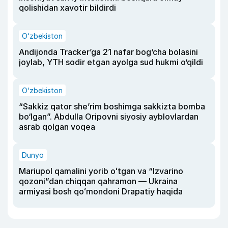
qolishidan xavotir bildirdi
O‘zbekiston
Andijonda Tracker’ga 21 nafar bog‘cha bolasini
joylab, YTH sodir etgan ayolga sud hukmi o‘qildi
O‘zbekiston
“Sakkiz qator she’rim boshimga sakkizta bomba
bo‘lgan”. Abdulla Oripovni siyosiy ayblovlardan
asrab qolgan voqea
Dunyo
Mariupol qamalini yorib oʻtgan va “Izvarino
qozoni”dan chiqqan qahramon — Ukraina
armiyasi bosh qoʻmondoni Drapatiy haqida