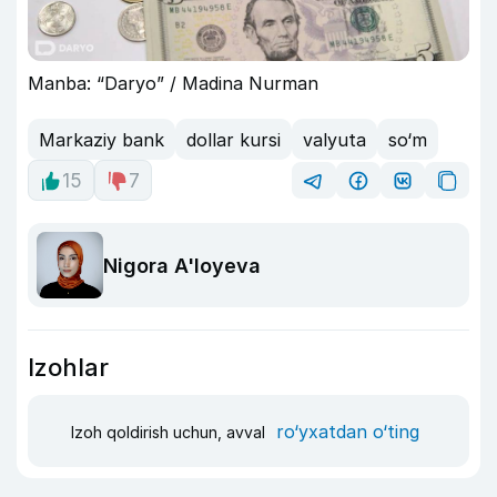
Manba: “Daryo” / Madina Nurman
Markaziy bank
dollar kursi
valyuta
so‘m
15
7
Nigora A'loyeva
Izohlar
ro‘yxatdan o‘ting
Izoh qoldirish uchun, avval