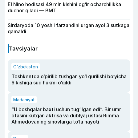
El Nino hodisasi 49 mln kishini og‘ir ocharchilikka
duchor qiladi — BMT
Sirdaryoda 10 yoshli farzandini urgan ayol 3 sutkaga
qamaldi
Tavsiyalar
O‘zbekiston
Toshkentda o‘pirilib tushgan yo‘l qurilishi bo‘yicha
6 kishiga sud hukmi o‘qildi
Madaniyat
“U boshqalar baxti uchun tug‘ilgan edi”. Bir umr
otasini kutgan aktrisa va dublyaj ustasi Rimma
Ahmedovaning sinovlarga to‘la hayoti