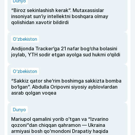
Dunyo
“Biroz sekinlashish kerak”. Mutaxassislar
insoniyat sun’iy intellektni boshqara olmay
qolishidan xavotir bildirdi
O‘zbekiston
Andijonda Tracker’ga 21 nafar bog‘cha bolasini
joylab, YTH sodir etgan ayolga sud hukmi o‘qildi
O‘zbekiston
“Sakkiz qator she’rim boshimga sakkizta bomba
bo‘lgan”. Abdulla Oripovni siyosiy ayblovlardan
asrab qolgan voqea
Dunyo
Mariupol qamalini yorib oʻtgan va “Izvarino
qozoni”dan chiqqan qahramon — Ukraina
armiyasi bosh qoʻmondoni Drapatiy haqida