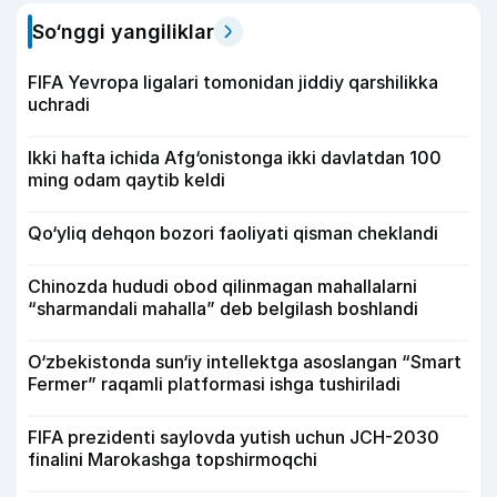
So‘nggi yangiliklar
FIFA Yevropa ligalari tomonidan jiddiy qarshilikka
uchradi
Ikki hafta ichida Afg‘onistonga ikki davlatdan 100
ming odam qaytib keldi
Qo‘yliq dehqon bozori faoliyati qisman cheklandi
Chinozda hududi obod qilinmagan mahallalarni
“sharmandali mahalla” deb belgilash boshlandi
O‘zbekistonda sun‘iy intellektga asoslangan “Smart
Fermer” raqamli platformasi ishga tushiriladi
FIFA prezidenti saylovda yutish uchun JCH-2030
finalini Marokashga topshirmoqchi