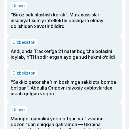
Dunyo
“Biroz sekinlashish kerak”. Mutaxassislar
insoniyat sun’iy intellektni boshqara olmay
qolishidan xavotir bildirdi
O‘zbekiston
Andijonda Tracker’ga 21 nafar bog‘cha bolasini
joylab, YTH sodir etgan ayolga sud hukmi o‘qildi
O‘zbekiston
“Sakkiz qator she’rim boshimga sakkizta bomba
bo‘lgan”. Abdulla Oripovni siyosiy ayblovlardan
asrab qolgan voqea
Dunyo
Mariupol qamalini yorib oʻtgan va “Izvarino
qozoni”dan chiqqan qahramon — Ukraina