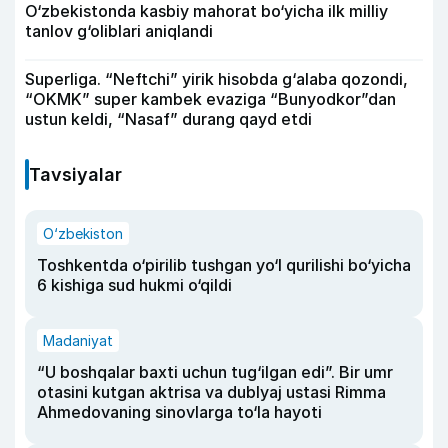
O‘zbekistonda kasbiy mahorat bo‘yicha ilk milliy
tanlov g‘oliblari aniqlandi
Superliga. “Neftchi” yirik hisobda g‘alaba qozondi,
“OKMK” super kambek evaziga “Bunyodkor”dan
ustun keldi, “Nasaf” durang qayd etdi
Tavsiyalar
O‘zbekiston
Toshkentda o‘pirilib tushgan yo‘l qurilishi bo‘yicha
6 kishiga sud hukmi o‘qildi
Madaniyat
“U boshqalar baxti uchun tug‘ilgan edi”. Bir umr
otasini kutgan aktrisa va dublyaj ustasi Rimma
Ahmedovaning sinovlarga to‘la hayoti