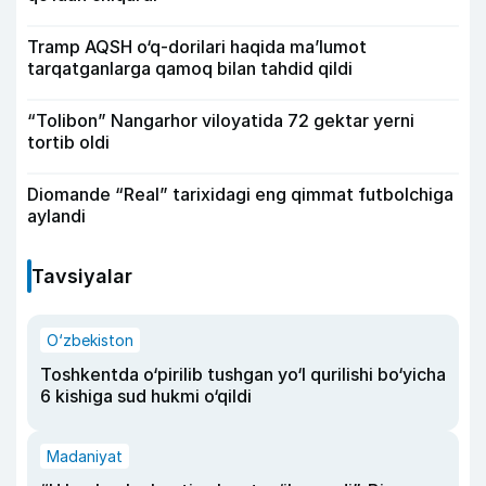
Tramp AQSH o‘q-dorilari haqida ma’lumot
tarqatganlarga qamoq bilan tahdid qildi
“Tolibon” Nangarhor viloyatida 72 gektar yerni
tortib oldi
Diomande “Real” tarixidagi eng qimmat futbolchiga
aylandi
Tavsiyalar
O‘zbekiston
Toshkentda o‘pirilib tushgan yo‘l qurilishi bo‘yicha
6 kishiga sud hukmi o‘qildi
Madaniyat