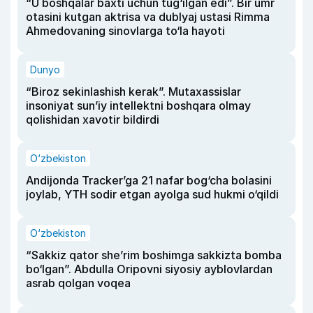
“U boshqalar baxti uchun tug‘ilgan edi”. Bir umr
otasini kutgan aktrisa va dublyaj ustasi Rimma
Ahmedovaning sinovlarga to‘la hayoti
Dunyo
“Biroz sekinlashish kerak”. Mutaxassislar
insoniyat sun’iy intellektni boshqara olmay
qolishidan xavotir bildirdi
O‘zbekiston
Andijonda Tracker’ga 21 nafar bog‘cha bolasini
joylab, YTH sodir etgan ayolga sud hukmi o‘qildi
O‘zbekiston
“Sakkiz qator she’rim boshimga sakkizta bomba
bo‘lgan”. Abdulla Oripovni siyosiy ayblovlardan
asrab qolgan voqea