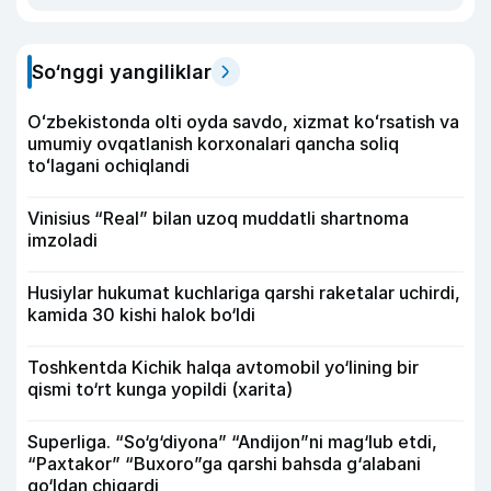
So‘nggi yangiliklar
Oʻzbekistonda olti oyda savdo, xizmat koʻrsatish va
umumiy ovqatlanish korxonalari qancha soliq
toʻlagani ochiqlandi
Vinisius “Real” bilan uzoq muddatli shartnoma
imzoladi
Husiylar hukumat kuchlariga qarshi raketalar uchirdi,
kamida 30 kishi halok bo‘ldi
Toshkentda Kichik halqa avtomobil yo‘lining bir
qismi to‘rt kunga yopildi (xarita)
Superliga. “So‘g‘diyona” “Andijon”ni mag‘lub etdi,
“Paxtakor” “Buxoro”ga qarshi bahsda g‘alabani
qo‘ldan chiqardi