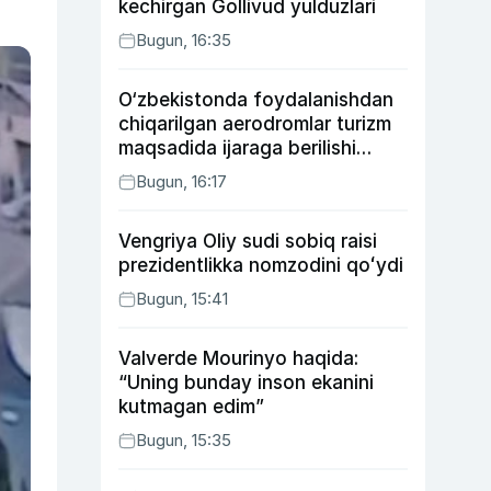
kechirgan Gollivud yulduzlari
Bugun, 16:35
O‘zbekistonda foydalanishdan
chiqarilgan aerodromlar turizm
maqsadida ijaraga berilishi
mumkin
Bugun, 16:17
Vengriya Oliy sudi sobiq raisi
prezidentlikka nomzodini qoʻydi
Bugun, 15:41
Valverde Mourinyo haqida:
“Uning bunday inson ekanini
kutmagan edim”
Bugun, 15:35