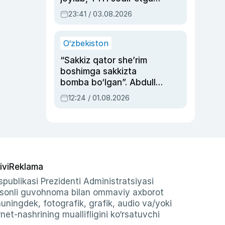
ayolga sud hukmi o‘qildi
23:41 / 03.08.2026
O‘zbekiston
“Sakkiz qator she’rim
boshimga sakkizta
bomba bo‘lgan”. Abdulla
Oripovni siyosiy
12:24 / 01.08.2026
ayblovlardan asrab
qolgan voqea
ivi
Reklama
publikasi Prezidenti Administratsiyasi
-sonli guvohnoma bilan ommaviy axborot
shuningdek, fotografik, grafik, audio va/yoki
et-nashrining muallifligini ko‘rsatuvchi