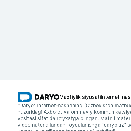
Maxfiylik siyosati
Internet-nas
“Daryo” internet-nashrining (O‘zbekiston matbuo
huzuridagi Axborot va ommaviy kommunikatsiyal
vositasi sifatida ro‘yxatga olingan. Matnli materi
videomateriallaridan foydalanishga “daryo.uz” sa