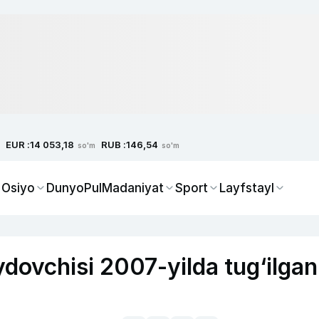
EUR :
RUB :
14 053,18
146,54
so'm
so'm
 Osiyo
Dunyo
Pul
Madaniyat
Sport
Layfstayl
dovchisi 2007-yilda tug‘ilgan