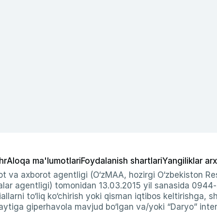
hr
Aloqa ma'lumotlari
Foydalanish shartlari
Yangiliklar arx
t va axborot agentligi (O‘zMAA, hozirgi O‘zbekiston Res
ar agentligi) tomonidan 13.03.2015 yil sanasida 0944
allarni to‘liq ko‘chirish yoki qisman iqtibos keltirishga, 
ytiga giperhavola mavjud bo‘lgan va/yoki “Daryo” intern