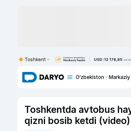
Toshkent
USD :
12 178,85
so'm
O‘zbekiston
Markaziy
Toshkentda avtobus hay
qizni bosib ketdi (video)