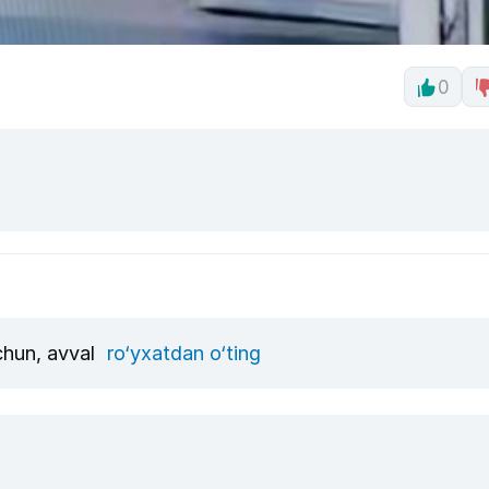
0
uchun, avval
ro‘yxatdan o‘ting