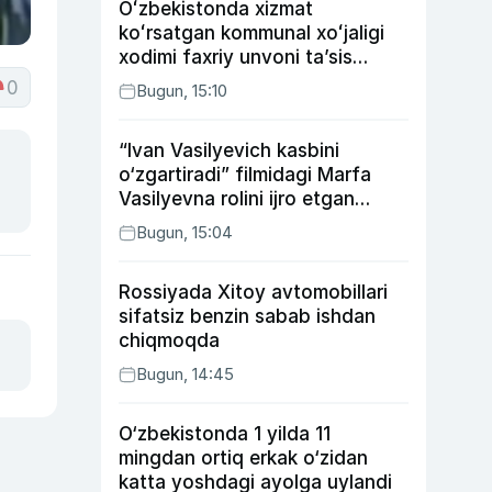
Oʻzbekistonda xizmat
koʻrsatgan kommunal xoʻjaligi
xodimi faxriy unvoni taʼsis
etilishi mumkin
0
Bugun, 15:10
“Ivan Vasilyevich kasbini
o‘zgartiradi” filmidagi Marfa
Vasilyevna rolini ijro etgan
aktrisaning taqdiri qanday
Bugun, 15:04
kechdi?
Rossiyada Xitoy avtomobillari
sifatsiz benzin sabab ishdan
chiqmoqda
Bugun, 14:45
O‘zbekistonda 1 yilda 11
mingdan ortiq erkak o‘zidan
katta yoshdagi ayolga uylandi