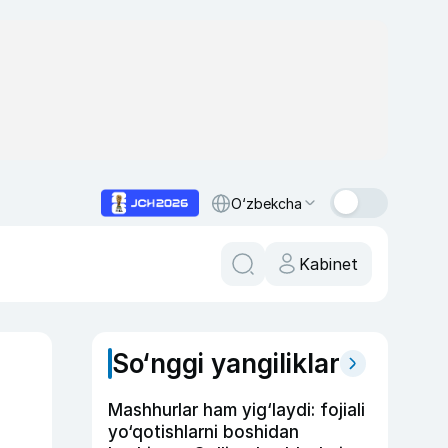
O‘zbekcha
Kabinet
So‘nggi yangiliklar
Mashhurlar ham yig‘laydi: fojiali
yo‘qotishlarni boshidan