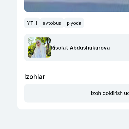
YTH
avtobus
piyoda
Risolat Abdushukurova
Izohlar
Izoh qoldirish 