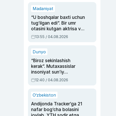
Madaniyat
“U boshqalar baxti uchun
tug‘ilgan edi”. Bir umr
otasini kutgan aktrisa va
dublyaj ustasi Rimma
13:55 / 04.08.2026
Ahmedovaning
sinovlarga to‘la hayoti
Dunyo
“Biroz sekinlashish
kerak”. Mutaxassislar
insoniyat sun’iy
intellektni boshqara
12:40 / 04.08.2026
olmay qolishidan xavotir
bildirdi
O‘zbekiston
Andijonda Tracker’ga 21
nafar bog‘cha bolasini
joylab, YTH sodir etgan