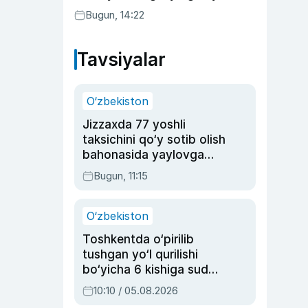
Bugun, 14:22
Tavsiyalar
O‘zbekiston
Jizzaxda 77 yoshli
taksichini qo‘y sotib olish
bahonasida yaylovga
olib borib o‘ldirgan yigit
Bugun, 11:15
20 yilga qamaldi
O‘zbekiston
Toshkentda o‘pirilib
tushgan yo‘l qurilishi
bo‘yicha 6 kishiga sud
hukmi o‘qildi
10:10 / 05.08.2026