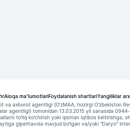
hr
Aloqa ma'lumotlari
Foydalanish shartlari
Yangiliklar arx
t va axborot agentligi (O‘zMAA, hozirgi O‘zbekiston Res
ar agentligi) tomonidan 13.03.2015 yil sanasida 0944
allarni to‘liq ko‘chirish yoki qisman iqtibos keltirishga, 
ytiga giperhavola mavjud bo‘lgan va/yoki “Daryo” intern