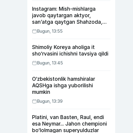
Instagram: Mish-mishlarga
javob qaytargan aktyor,
san’atga qaytgan Shahzoda,
yo‘lga asfalt yotqizgan
Bugun, 13:55
Jahongir Otajonov
Shimoliy Koreya aholiga it
sho‘rvasini ichishni tavsiya qildi
Bugun, 13:45
O‘zbekistonlik hamshiralar
AQSHga ishga yuborilishi
mumkin
Bugun, 13:39
Platini, van Basten, Raul, endi
esa Neymar... Jahon chempioni
bo‘lolmagan superyulduzlar