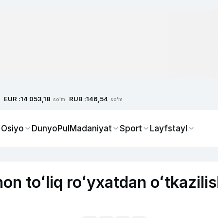
EUR :
RUB :
14 053,18
146,54
so'm
so'm
 Osiyo
Dunyo
Pul
Madaniyat
Sport
Layfstayl
on toʻliq roʻyxatdan oʻtkazilis