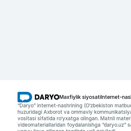
Maxfiylik siyosati
Internet-nas
“Daryo” internet-nashrining (O‘zbekiston matbuo
huzuridagi Axborot va ommaviy kommunikatsiyal
vositasi sifatida ro‘yxatga olingan. Matnli materi
videomateriallaridan foydalanishga “daryo.uz” sa