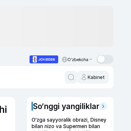
O‘zbekcha
Kabinet
So‘nggi yangiliklar
hi
O‘zga sayyoralik obrazi, Disney
bilan nizo va Supermen bilan