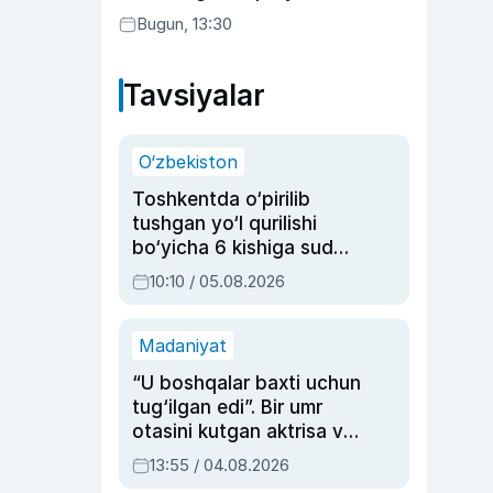
Bugun, 13:30
Tavsiyalar
O‘zbekiston
Toshkentda o‘pirilib
tushgan yo‘l qurilishi
bo‘yicha 6 kishiga sud
hukmi o‘qildi
10:10 / 05.08.2026
Madaniyat
“U boshqalar baxti uchun
tug‘ilgan edi”. Bir umr
otasini kutgan aktrisa va
dublyaj ustasi Rimma
13:55 / 04.08.2026
Ahmedovaning