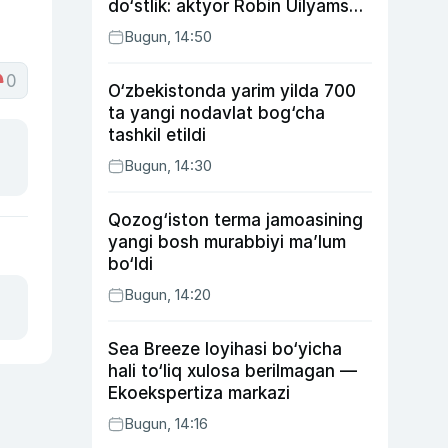
do‘stlik: aktyor Robin Uilyams
haqida ko‘pchilik bilmaydigan
Bugun, 14:50
faktlar
0
O‘zbekistonda yarim yilda 700
ta yangi nodavlat bog‘cha
tashkil etildi
Bugun, 14:30
Qozog‘iston terma jamoasining
yangi bosh murabbiyi ma’lum
bo‘ldi
Bugun, 14:20
Sea Breeze loyihasi bo‘yicha
hali to‘liq xulosa berilmagan —
Ekoekspertiza markazi
Bugun, 14:16