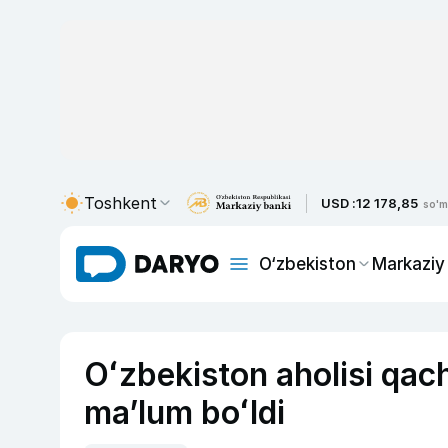
Toshkent
USD :
12 178,85
so'm
O‘zbekiston
Markaziy
Oʻzbekiston aholisi qach
maʼlum boʻldi