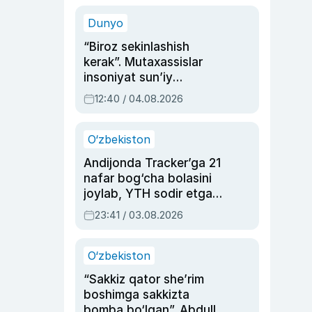
sinovlarga to‘la hayoti
Dunyo
“Biroz sekinlashish
kerak”. Mutaxassislar
insoniyat sun’iy
intellektni boshqara
12:40 / 04.08.2026
olmay qolishidan xavotir
bildirdi
O‘zbekiston
Andijonda Tracker’ga 21
nafar bog‘cha bolasini
joylab, YTH sodir etgan
ayolga sud hukmi o‘qildi
23:41 / 03.08.2026
O‘zbekiston
“Sakkiz qator she’rim
boshimga sakkizta
bomba bo‘lgan”. Abdulla