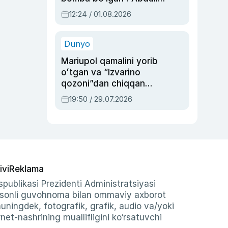
Oripovni siyosiy
12:24 / 01.08.2026
ayblovlardan asrab
qolgan voqea
Dunyo
Mariupol qamalini yorib
oʻtgan va “Izvarino
qozoni”dan chiqqan
qahramon — Ukraina
19:50 / 29.07.2026
armiyasi bosh
qoʻmondoni Drapatiy
haqida
ivi
Reklama
publikasi Prezidenti Administratsiyasi
-sonli guvohnoma bilan ommaviy axborot
shuningdek, fotografik, grafik, audio va/yoki
et-nashrining muallifligini ko‘rsatuvchi