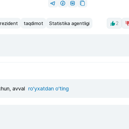
rezident
taqdimot
Statistika agentligi
2
uchun, avval
ro‘yxatdan o‘ting