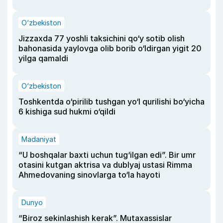
O‘zbekiston
Jizzaxda 77 yoshli taksichini qo‘y sotib olish
bahonasida yaylovga olib borib o‘ldirgan yigit 20
yilga qamaldi
O‘zbekiston
Toshkentda o‘pirilib tushgan yo‘l qurilishi bo‘yicha
6 kishiga sud hukmi o‘qildi
Madaniyat
“U boshqalar baxti uchun tug‘ilgan edi”. Bir umr
otasini kutgan aktrisa va dublyaj ustasi Rimma
Ahmedovaning sinovlarga to‘la hayoti
Dunyo
“Biroz sekinlashish kerak”. Mutaxassislar