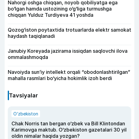
Nahorgi oshga chiqqan, noyob qobiliyatga ega
bo‘lgan hamda ustozining o‘g‘liga turmushga
chiqqan Yulduz Turdiyeva 41 yoshda
Qozog‘iston poytaxtida trotuarlarda elektr samokat
haydash taqiqlanadi
Janubiy Koreyada jazirama issiqdan saqlovchi ilova
ommalashmoqda
Navoiyda sun’iy intellekt orqali “obodonlashtirilgan”
mahalla rasmlari bo‘yicha hokimlik izoh berdi
Tavsiyalar
O‘zbekiston
Chak Norris tan bergan o‘zbek va Bill Klintondan
Karimovga maktub. O‘zbekiston gazetalari 30 yil
oldin nimalar haqida yozgan?