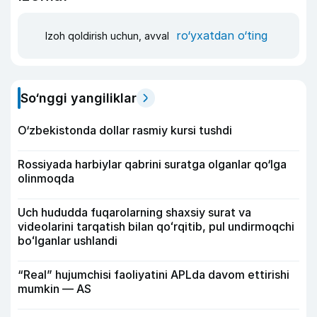
ro‘yxatdan o‘ting
Izoh qoldirish uchun, avval
So‘nggi yangiliklar
O‘zbekistonda dollar rasmiy kursi tushdi
Rossiyada harbiylar qabrini suratga olganlar qo‘lga
olinmoqda
Uch hududda fuqarolarning shaxsiy surat va
videolarini tarqatish bilan qoʻrqitib, pul undirmoqchi
boʻlganlar ushlandi
“Real” hujumchisi faoliyatini APLda davom ettirishi
mumkin — AS