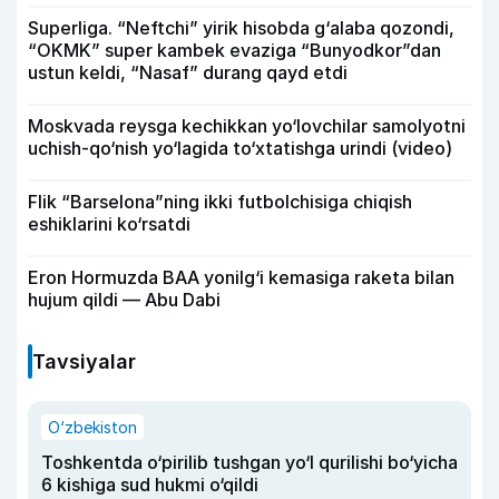
Superliga. “Neftchi” yirik hisobda g‘alaba qozondi,
“OKMK” super kambek evaziga “Bunyodkor”dan
ustun keldi, “Nasaf” durang qayd etdi
Moskvada reysga kechikkan yo‘lovchilar samolyotni
uchish-qo‘nish yo‘lagida to‘xtatishga urindi (video)
Flik “Barselona”ning ikki futbolchisiga chiqish
eshiklarini ko‘rsatdi
Eron Hormuzda BAA yonilg‘i kemasiga raketa bilan
hujum qildi — Abu Dabi
Tavsiyalar
O‘zbekiston
Toshkentda o‘pirilib tushgan yo‘l qurilishi bo‘yicha
6 kishiga sud hukmi o‘qildi