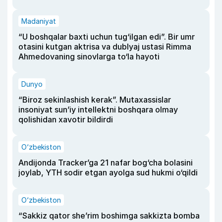
Madaniyat
“U boshqalar baxti uchun tug‘ilgan edi”. Bir umr
otasini kutgan aktrisa va dublyaj ustasi Rimma
Ahmedovaning sinovlarga to‘la hayoti
Dunyo
“Biroz sekinlashish kerak”. Mutaxassislar
insoniyat sun’iy intellektni boshqara olmay
qolishidan xavotir bildirdi
O‘zbekiston
Andijonda Tracker’ga 21 nafar bog‘cha bolasini
joylab, YTH sodir etgan ayolga sud hukmi o‘qildi
O‘zbekiston
“Sakkiz qator she’rim boshimga sakkizta bomba