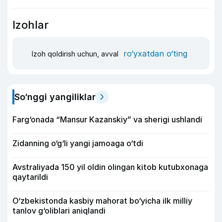
Izohlar
ro‘yxatdan o‘ting
Izoh qoldirish uchun, avval
So‘nggi yangiliklar
Farg‘onada “Mansur Kazanskiy” va sherigi ushlandi
Zidanning o‘g‘li yangi jamoaga o‘tdi
Avstraliyada 150 yil oldin olingan kitob kutubxonaga
qaytarildi
O‘zbekistonda kasbiy mahorat bo‘yicha ilk milliy
tanlov g‘oliblari aniqlandi