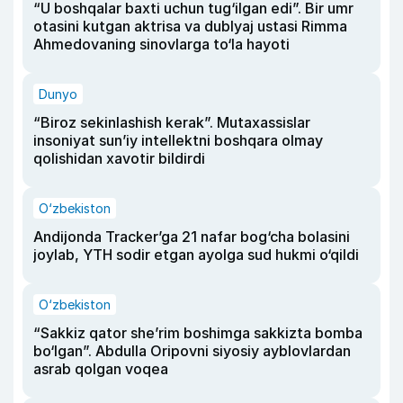
“U boshqalar baxti uchun tug‘ilgan edi”. Bir umr
otasini kutgan aktrisa va dublyaj ustasi Rimma
Ahmedovaning sinovlarga to‘la hayoti
Dunyo
“Biroz sekinlashish kerak”. Mutaxassislar
insoniyat sun’iy intellektni boshqara olmay
qolishidan xavotir bildirdi
O‘zbekiston
Andijonda Tracker’ga 21 nafar bog‘cha bolasini
joylab, YTH sodir etgan ayolga sud hukmi o‘qildi
O‘zbekiston
“Sakkiz qator she’rim boshimga sakkizta bomba
bo‘lgan”. Abdulla Oripovni siyosiy ayblovlardan
asrab qolgan voqea