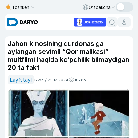
Toshkent
O‘zbekcha
Jahon kinosining durdonasiga
aylangan sevimli “Qor malikasi”
multfilmi haqida ko‘pchilik bilmaydigan
20 ta fakt
Layfstayl
17:55 / 29.12.2024
10785