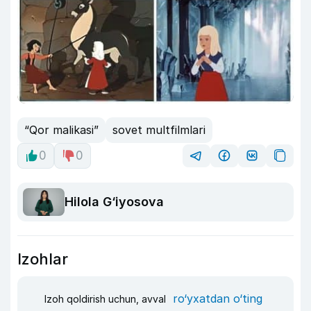
“Qor malikasi”
sovet multfilmlari
0
0
Hilola G‘iyosova
Izohlar
ro‘yxatdan o‘ting
Izoh qoldirish uchun, avval