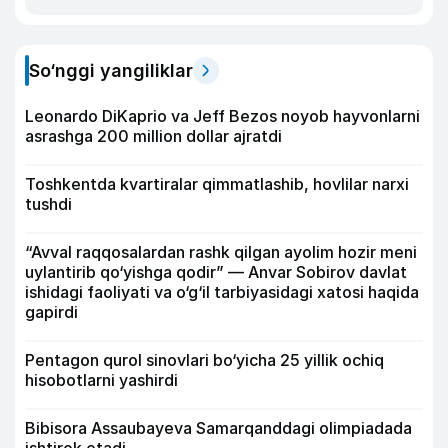
So‘nggi yangiliklar
Leonardo DiKaprio va Jeff Bezos noyob hayvonlarni
asrashga 200 million dollar ajratdi
Toshkentda kvartiralar qimmatlashib, hovlilar narxi
tushdi
“Avval raqqosalardan rashk qilgan ayolim hozir meni
uylantirib qo‘yishga qodir” — Anvar Sobirov davlat
ishidagi faoliyati va o‘g‘il tarbiyasidagi xatosi haqida
gapirdi
Pentagon qurol sinovlari bo‘yicha 25 yillik ochiq
hisobotlarni yashirdi
Bibisora Assaubayeva Samarqanddagi olimpiadada
ishtirok etadi