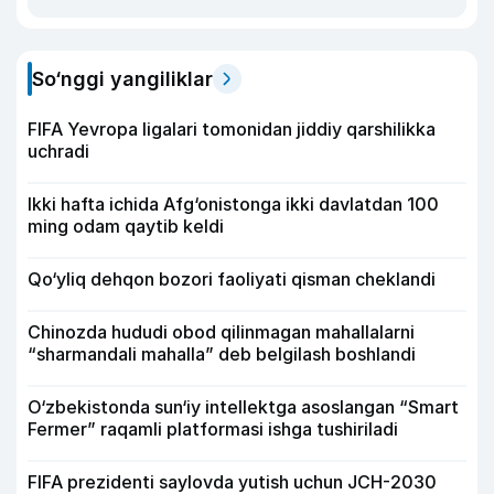
So‘nggi yangiliklar
FIFA Yevropa ligalari tomonidan jiddiy qarshilikka
uchradi
Ikki hafta ichida Afg‘onistonga ikki davlatdan 100
ming odam qaytib keldi
Qo‘yliq dehqon bozori faoliyati qisman cheklandi
Chinozda hududi obod qilinmagan mahallalarni
“sharmandali mahalla” deb belgilash boshlandi
O‘zbekistonda sun‘iy intellektga asoslangan “Smart
Fermer” raqamli platformasi ishga tushiriladi
FIFA prezidenti saylovda yutish uchun JCH-2030