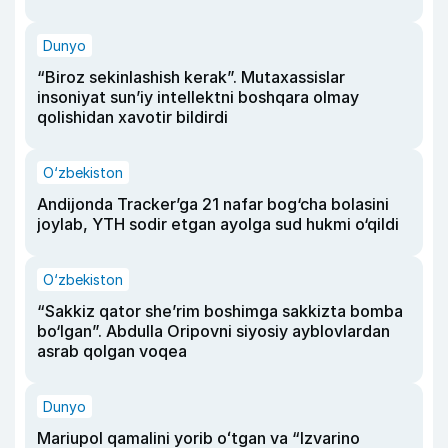
Dunyo
“Biroz sekinlashish kerak”. Mutaxassislar
insoniyat sun’iy intellektni boshqara olmay
qolishidan xavotir bildirdi
O‘zbekiston
Andijonda Tracker’ga 21 nafar bog‘cha bolasini
joylab, YTH sodir etgan ayolga sud hukmi o‘qildi
O‘zbekiston
“Sakkiz qator she’rim boshimga sakkizta bomba
bo‘lgan”. Abdulla Oripovni siyosiy ayblovlardan
asrab qolgan voqea
Dunyo
Mariupol qamalini yorib oʻtgan va “Izvarino