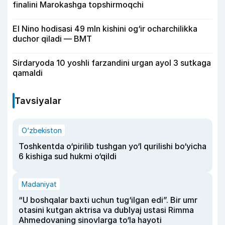
finalini Marokashga topshirmoqchi
El Nino hodisasi 49 mln kishini og‘ir ocharchilikka
duchor qiladi — BMT
Sirdaryoda 10 yoshli farzandini urgan ayol 3 sutkaga
qamaldi
Tavsiyalar
O‘zbekiston
Toshkentda o‘pirilib tushgan yo‘l qurilishi bo‘yicha
6 kishiga sud hukmi o‘qildi
Madaniyat
“U boshqalar baxti uchun tug‘ilgan edi”. Bir umr
otasini kutgan aktrisa va dublyaj ustasi Rimma
Ahmedovaning sinovlarga to‘la hayoti