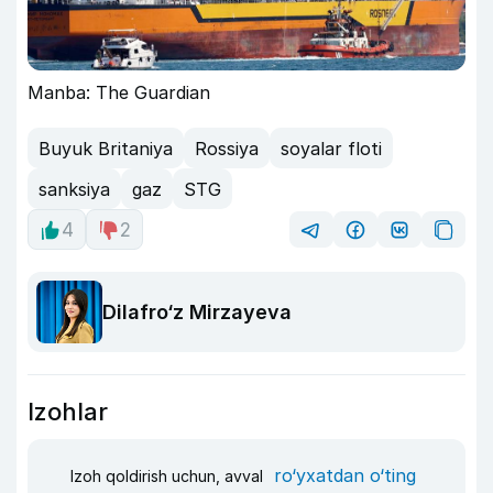
Manba: The Guardian
Buyuk Britaniya
Rossiya
soyalar floti
sanksiya
gaz
STG
4
2
Dilafro‘z Mirzayeva
Izohlar
ro‘yxatdan o‘ting
Izoh qoldirish uchun, avval