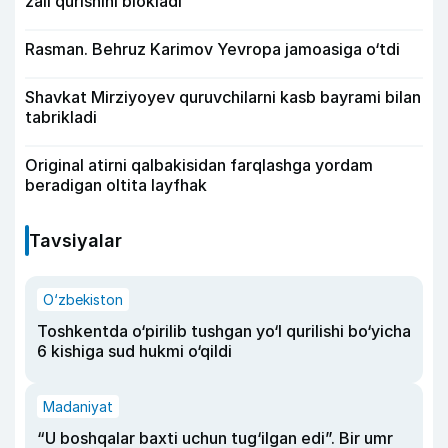
zali qurishini blokladi
Rasman. Behruz Karimov Yevropa jamoasiga o‘tdi
Shavkat Mirziyoyev quruvchilarni kasb bayrami bilan
tabrikladi
Original atirni qalbakisidan farqlashga yordam
beradigan oltita layfhak
Tavsiyalar
O‘zbekiston
Toshkentda o‘pirilib tushgan yo‘l qurilishi bo‘yicha
6 kishiga sud hukmi o‘qildi
Madaniyat
“U boshqalar baxti uchun tug‘ilgan edi”. Bir umr