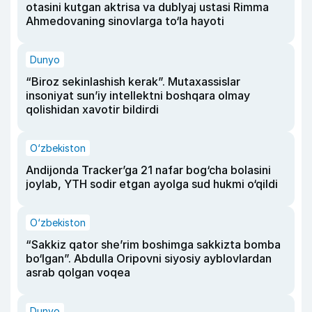
otasini kutgan aktrisa va dublyaj ustasi Rimma
Ahmedovaning sinovlarga to‘la hayoti
Dunyo
“Biroz sekinlashish kerak”. Mutaxassislar
insoniyat sun’iy intellektni boshqara olmay
qolishidan xavotir bildirdi
O‘zbekiston
Andijonda Tracker’ga 21 nafar bog‘cha bolasini
joylab, YTH sodir etgan ayolga sud hukmi o‘qildi
O‘zbekiston
“Sakkiz qator she’rim boshimga sakkizta bomba
bo‘lgan”. Abdulla Oripovni siyosiy ayblovlardan
asrab qolgan voqea
Dunyo