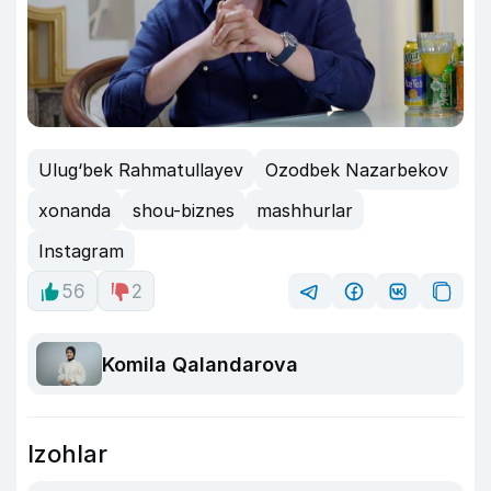
Ulug‘bek Rahmatullayev
Ozodbek Nazarbekov
xonanda
shou-biznes
mashhurlar
Instagram
56
2
Komila Qalandarova
Izohlar