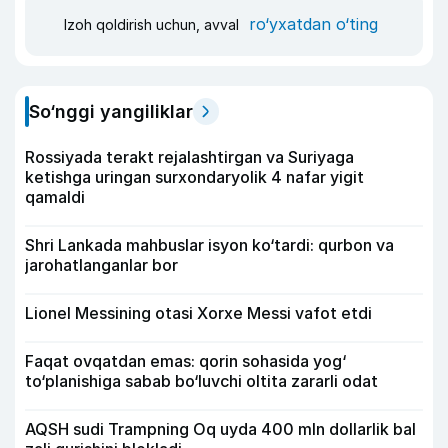
ro‘yxatdan o‘ting
Izoh qoldirish uchun, avval
So‘nggi yangiliklar
Rossiyada terakt rejalashtirgan va Suriyaga
ketishga uringan surxondaryolik 4 nafar yigit
qamaldi
Shri Lankada mahbuslar isyon ko‘tardi: qurbon va
jarohatlanganlar bor
Lionel Messining otasi Xorxe Messi vafot etdi
Faqat ovqatdan emas: qorin sohasida yog‘
to‘planishiga sabab bo‘luvchi oltita zararli odat
AQSH sudi Trampning Oq uyda 400 mln dollarlik bal