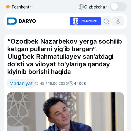
Toshkent
O‘zbekcha
“Ozodbek Nazarbekov yerga sochilib
ketgan pullarni yig‘ib bergan”.
Ulug‘bek Rahmatullayev san’atdagi
do‘sti va viloyat to‘ylariga qanday
kiyinib borishi haqida
Madaniyat
15:45 / 16.06.2026
44008