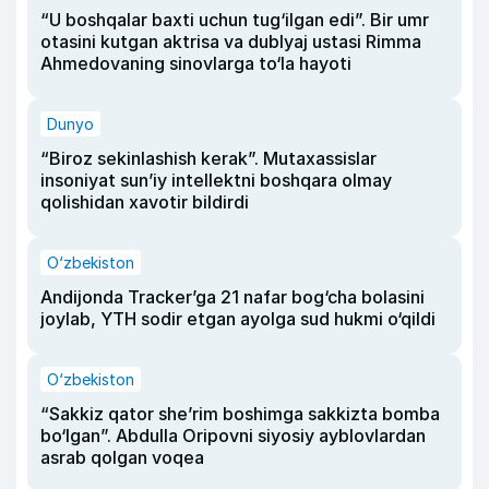
“U boshqalar baxti uchun tug‘ilgan edi”. Bir umr
otasini kutgan aktrisa va dublyaj ustasi Rimma
Ahmedovaning sinovlarga to‘la hayoti
Dunyo
“Biroz sekinlashish kerak”. Mutaxassislar
insoniyat sun’iy intellektni boshqara olmay
qolishidan xavotir bildirdi
O‘zbekiston
Andijonda Tracker’ga 21 nafar bog‘cha bolasini
joylab, YTH sodir etgan ayolga sud hukmi o‘qildi
O‘zbekiston
“Sakkiz qator she’rim boshimga sakkizta bomba
bo‘lgan”. Abdulla Oripovni siyosiy ayblovlardan
asrab qolgan voqea