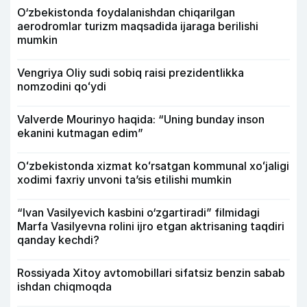
O‘zbekistonda foydalanishdan chiqarilgan
aerodromlar turizm maqsadida ijaraga berilishi
mumkin
Vengriya Oliy sudi sobiq raisi prezidentlikka
nomzodini qoʻydi
Valverde Mourinyo haqida: “Uning bunday inson
ekanini kutmagan edim”
Oʻzbekistonda xizmat koʻrsatgan kommunal xoʻjaligi
xodimi faxriy unvoni taʼsis etilishi mumkin
“Ivan Vasilyevich kasbini o‘zgartiradi” filmidagi
Marfa Vasilyevna rolini ijro etgan aktrisaning taqdiri
qanday kechdi?
Rossiyada Xitoy avtomobillari sifatsiz benzin sabab
ishdan chiqmoqda