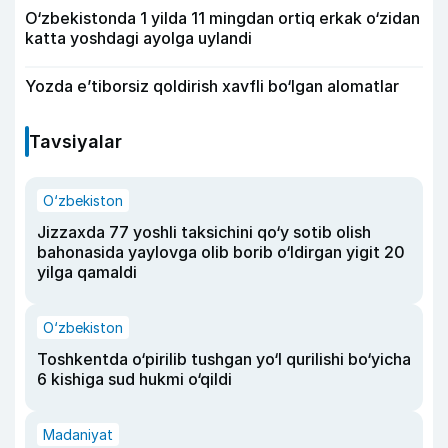
O‘zbekistonda 1 yilda 11 mingdan ortiq erkak o‘zidan
katta yoshdagi ayolga uylandi
Yozda e’tiborsiz qoldirish xavfli bo‘lgan alomatlar
Tavsiyalar
O‘zbekiston
Jizzaxda 77 yoshli taksichini qo‘y sotib olish
bahonasida yaylovga olib borib o‘ldirgan yigit 20
yilga qamaldi
O‘zbekiston
Toshkentda o‘pirilib tushgan yo‘l qurilishi bo‘yicha
6 kishiga sud hukmi o‘qildi
Madaniyat