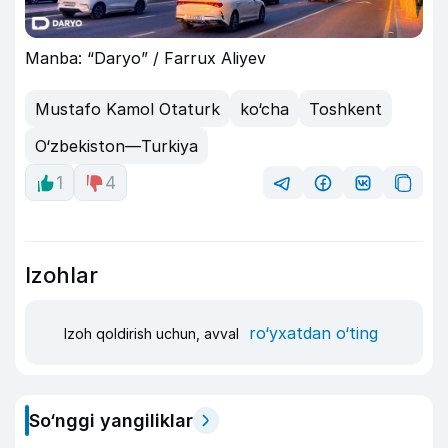
Manba: “Daryo” / Farrux Aliyev
Mustafo Kamol Otaturk
ko‘cha
Toshkent
O‘zbekiston—Turkiya
1
4
Izohlar
ro‘yxatdan o‘ting
Izoh qoldirish uchun, avval
So‘nggi yangiliklar