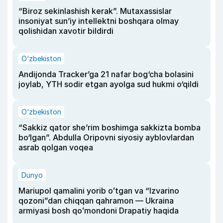
“Biroz sekinlashish kerak”. Mutaxassislar
insoniyat sun’iy intellektni boshqara olmay
qolishidan xavotir bildirdi
O‘zbekiston
Andijonda Tracker’ga 21 nafar bog‘cha bolasini
joylab, YTH sodir etgan ayolga sud hukmi o‘qildi
O‘zbekiston
“Sakkiz qator she’rim boshimga sakkizta bomba
bo‘lgan”. Abdulla Oripovni siyosiy ayblovlardan
asrab qolgan voqea
Dunyo
Mariupol qamalini yorib oʻtgan va “Izvarino
qozoni”dan chiqqan qahramon — Ukraina
armiyasi bosh qoʻmondoni Drapatiy haqida