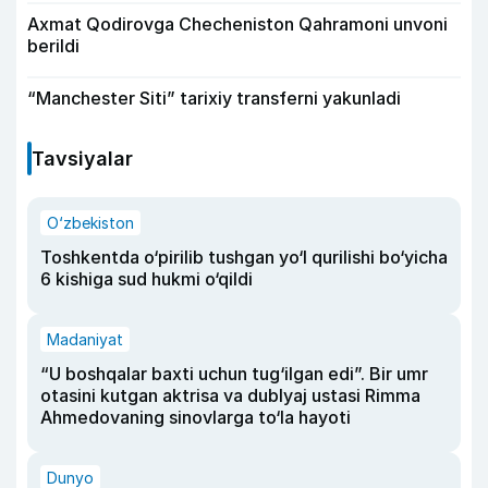
Axmat Qodirovga Checheniston Qahramoni unvoni
berildi
“Manchester Siti” tarixiy transferni yakunladi
Tavsiyalar
O‘zbekiston
Toshkentda o‘pirilib tushgan yo‘l qurilishi bo‘yicha
6 kishiga sud hukmi o‘qildi
Madaniyat
“U boshqalar baxti uchun tug‘ilgan edi”. Bir umr
otasini kutgan aktrisa va dublyaj ustasi Rimma
Ahmedovaning sinovlarga to‘la hayoti
Dunyo