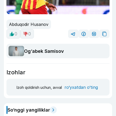
Abduqodir Husanov
0
0
Og‘abek Samisov
Izohlar
ro‘yxatdan o‘ting
Izoh qoldirish uchun, avval
So‘nggi yangiliklar