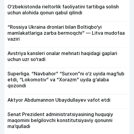
O‘zbekistonda rieltorlik faoliyatini tartibga solish
uchun alohida qonun qabul qilindi
“Rossiya Ukraina dronlari bilan Boltiqbo‘yi
mamlakatlariga zarba bermoqchi” — Litva mudofaa
vaziri
Avstriya kansleri onalar mehnati haqidagi gaplari
uchun uzr so‘radi
Superliga. “Navbahor” “Surxon”ni o‘z uyida mag‘lub
etdi, “Lokomotiv” va “Xorazm” uyda g‘alaba
qozondi
Aktyor Abdu­mannon Ubaydullayev vafot etdi
Senat Prezident administratsiyasining huquqiy
maqomini belgilovchi konstitutsiyaviy qonunni
ma’qulladi