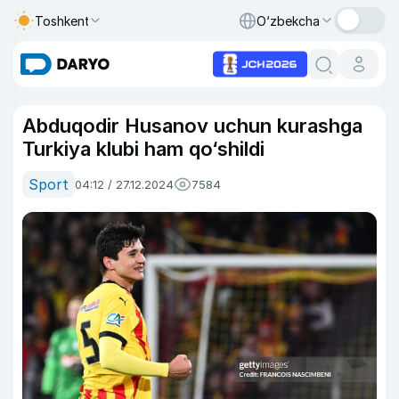
Toshkent
O‘zbekcha
Abduqodir Husanov uchun kurashga
Turkiya klubi ham qo‘shildi
Sport
04:12 / 27.12.2024
7584