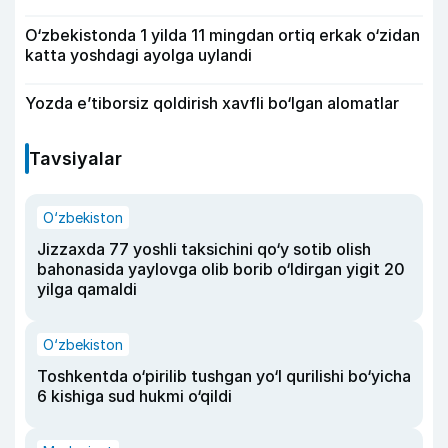
O‘zbekistonda 1 yilda 11 mingdan ortiq erkak o‘zidan
katta yoshdagi ayolga uylandi
Yozda e’tiborsiz qoldirish xavfli bo‘lgan alomatlar
Tavsiyalar
O‘zbekiston
Jizzaxda 77 yoshli taksichini qo‘y sotib olish
bahonasida yaylovga olib borib o‘ldirgan yigit 20
yilga qamaldi
O‘zbekiston
Toshkentda o‘pirilib tushgan yo‘l qurilishi bo‘yicha
6 kishiga sud hukmi o‘qildi