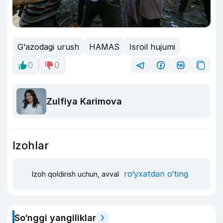
G‘azodagi urush
HAMAS
Isroil hujumi
0
0
Zulfiya Karimova
Izohlar
ro‘yxatdan o‘ting
Izoh qoldirish uchun, avval
So‘nggi yangiliklar