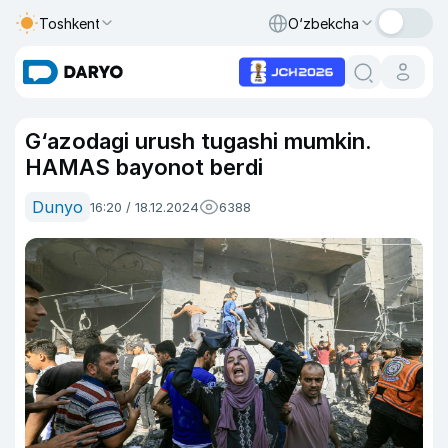
Toshkent
O‘zbekcha
G‘azodagi urush tugashi mumkin.
HAMAS bayonot berdi
Dunyo
16:20 / 18.12.2024
6388