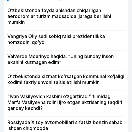
O‘zbekistonda foydalanishdan chiqarilgan
aerodromlar turizm maqsadida ijaraga berilishi
mumkin
Vengriya Oliy sudi sobiq raisi prezidentlikka
nomzodini qoʻydi
Valverde Mourinyo haqida: “Uning bunday inson
ekanini kutmagan edim”
Oʻzbekistonda xizmat koʻrsatgan kommunal xoʻjaligi
xodimi faxriy unvoni taʼsis etilishi mumkin
“Ivan Vasilyevich kasbini o‘zgartiradi” filmidagi
Marfa Vasilyevna rolini ijro etgan aktrisaning taqdiri
qanday kechdi?
Rossiyada Xitoy avtomobillari sifatsiz benzin sabab
ishdan chiqmoqda