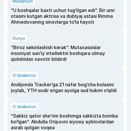
Madaniyat
“U boshqalar baxti uchun tug‘ilgan edi”. Bir umr
otasini kutgan aktrisa va dublyaj ustasi Rimma
Ahmedovaning sinovlarga to‘la hayoti
Dunyo
“Biroz sekinlashish kerak”. Mutaxassislar
insoniyat sun’iy intellektni boshqara olmay
qolishidan xavotir bildirdi
O‘zbekiston
Andijonda Tracker’ga 21 nafar bog‘cha bolasini
joylab, YTH sodir etgan ayolga sud hukmi o‘qildi
O‘zbekiston
“Sakkiz qator she’rim boshimga sakkizta bomba
bo‘lgan”. Abdulla Oripovni siyosiy ayblovlardan
asrab qolgan voqea