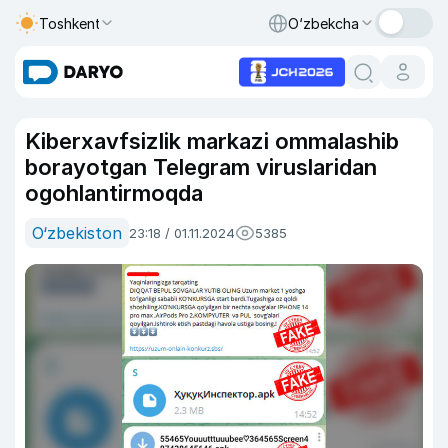
Toshkent
O‘zbekcha
Kiberxavfsizlik markazi ommalashib
borayotgan Telegram viruslaridan
ogohlantirmoqda
O‘zbekiston
23:18 / 01.11.2024
5385