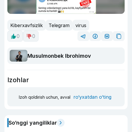
Kiberxavfsizlik
Telegram
virus
0
0
Musulmonbek Ibrohimov
Izohlar
ro‘yxatdan o‘ting
Izoh qoldirish uchun, avval
So‘nggi yangiliklar