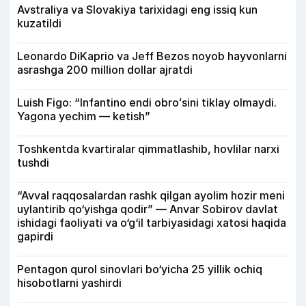
Avstraliya va Slovakiya tarixidagi eng issiq kun
kuzatildi
Leonardo DiKaprio va Jeff Bezos noyob hayvonlarni
asrashga 200 million dollar ajratdi
Luish Figo: “Infantino endi obroʻsini tiklay olmaydi.
Yagona yechim — ketish”
Toshkentda kvartiralar qimmatlashib, hovlilar narxi
tushdi
“Avval raqqosalardan rashk qilgan ayolim hozir meni
uylantirib qo‘yishga qodir” — Anvar Sobirov davlat
ishidagi faoliyati va o‘g‘il tarbiyasidagi xatosi haqida
gapirdi
Pentagon qurol sinovlari bo‘yicha 25 yillik ochiq
hisobotlarni yashirdi