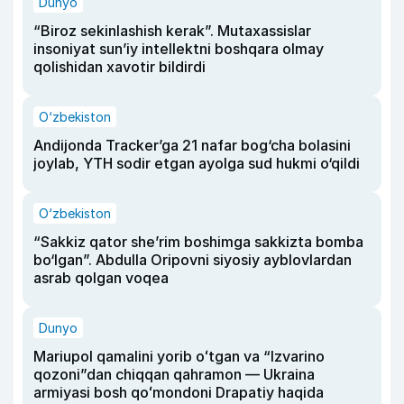
Dunyo
“Biroz sekinlashish kerak”. Mutaxassislar
insoniyat sun’iy intellektni boshqara olmay
qolishidan xavotir bildirdi
O‘zbekiston
Andijonda Tracker’ga 21 nafar bog‘cha bolasini
joylab, YTH sodir etgan ayolga sud hukmi o‘qildi
O‘zbekiston
“Sakkiz qator she’rim boshimga sakkizta bomba
bo‘lgan”. Abdulla Oripovni siyosiy ayblovlardan
asrab qolgan voqea
Dunyo
Mariupol qamalini yorib oʻtgan va “Izvarino
qozoni”dan chiqqan qahramon — Ukraina
armiyasi bosh qoʻmondoni Drapatiy haqida