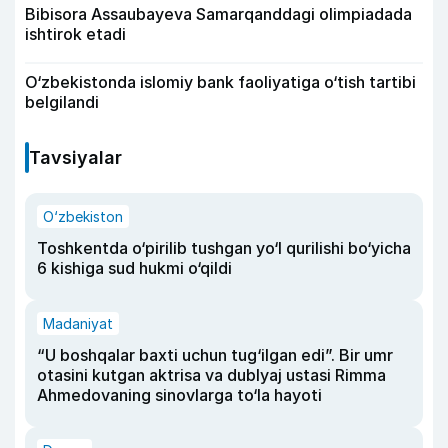
Bibisora Assaubayeva Samarqanddagi olimpiadada
ishtirok etadi
O‘zbekistonda islomiy bank faoliyatiga o‘tish tartibi
belgilandi
Tavsiyalar
O‘zbekiston
Toshkentda o‘pirilib tushgan yo‘l qurilishi bo‘yicha
6 kishiga sud hukmi o‘qildi
Madaniyat
“U boshqalar baxti uchun tug‘ilgan edi”. Bir umr
otasini kutgan aktrisa va dublyaj ustasi Rimma
Ahmedovaning sinovlarga to‘la hayoti