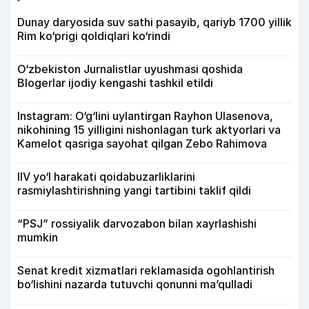
Dunay daryosida suv sathi pasayib, qariyb 1700 yillik
Rim ko‘prigi qoldiqlari ko‘rindi
O‘zbekiston Jurnalistlar uyushmasi qoshida
Blogerlar ijodiy kengashi tashkil etildi
Instagram: O‘g‘lini uylantirgan Rayhon Ulasenova,
nikohining 15 yilligini nishonlagan turk aktyorlari va
Kamelot qasriga sayohat qilgan Zebo Rahimova
IIV yo‘l harakati qoidabuzarliklarini
rasmiylashtirishning yangi tartibini taklif qildi
“PSJ” rossiyalik darvozabon bilan xayrlashishi
mumkin
Senat kredit xizmatlari reklamasida ogohlantirish
bo‘lishini nazarda tutuvchi qonunni ma’qulladi