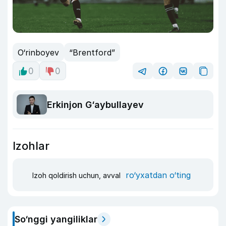
O‘rinboyev
“Brentford”
0
0
Erkinjon G‘aybullayev
Izohlar
ro‘yxatdan o‘ting
Izoh qoldirish uchun, avval
So‘nggi yangiliklar