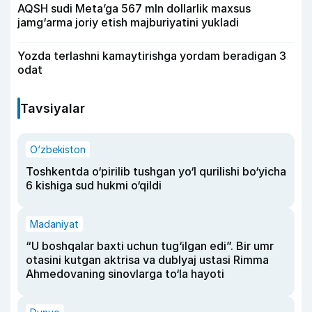
AQSH sudi Meta’ga 567 mln dollarlik maxsus
jamg‘arma joriy etish majburiyatini yukladi
Yozda terlashni kamaytirishga yordam beradigan 3
odat
Tavsiyalar
O‘zbekiston
Toshkentda o‘pirilib tushgan yo‘l qurilishi bo‘yicha
6 kishiga sud hukmi o‘qildi
Madaniyat
“U boshqalar baxti uchun tug‘ilgan edi”. Bir umr
otasini kutgan aktrisa va dublyaj ustasi Rimma
Ahmedovaning sinovlarga to‘la hayoti