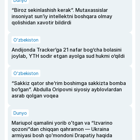
Dunyo
“Biroz sekinlashish kerak”. Mutaxassislar
insoniyat sun’iy intellektni boshqara olmay
qolishidan xavotir bildirdi
O‘zbekiston
Andijonda Tracker’ga 21 nafar bog‘cha bolasini
joylab, YTH sodir etgan ayolga sud hukmi o‘qildi
O‘zbekiston
“Sakkiz qator she’rim boshimga sakkizta bomba
bo‘lgan”. Abdulla Oripovni siyosiy ayblovlardan
asrab qolgan voqea
Dunyo
Mariupol qamalini yorib oʻtgan va “Izvarino
qozoni”dan chiqqan qahramon — Ukraina
armiyasi bosh qoʻmondoni Drapatiy haqida