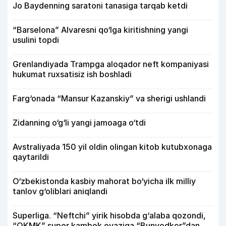
Jo Baydenning saratoni tanasiga tarqab ketdi
“Barselona” Alvaresni qo‘lga kiritishning yangi
usulini topdi
Grenlandiyada Trampga aloqador neft kompaniyasi
hukumat ruxsatisiz ish boshladi
Farg‘onada “Mansur Kazanskiy” va sherigi ushlandi
Zidanning o‘g‘li yangi jamoaga o‘tdi
Avstraliyada 150 yil oldin olingan kitob kutubxonaga
qaytarildi
O‘zbekistonda kasbiy mahorat bo‘yicha ilk milliy
tanlov g‘oliblari aniqlandi
Superliga. “Neftchi” yirik hisobda g‘alaba qozondi,
“OKMK” super kambek evaziga “Bunyodkor”dan