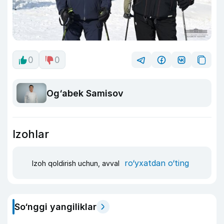
0
0
Og‘abek Samisov
Izohlar
ro‘yxatdan o‘ting
Izoh qoldirish uchun, avval
So‘nggi yangiliklar