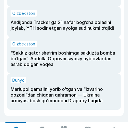
O‘zbekiston
Andijonda Tracker’ga 21 nafar bog‘cha bolasini
joylab, YTH sodir etgan ayolga sud hukmi o‘qildi
O‘zbekiston
“Sakkiz qator she’rim boshimga sakkizta bomba
bo‘lgan”. Abdulla Oripovni siyosiy ayblovlardan
asrab qolgan voqea
Dunyo
Mariupol qamalini yorib oʻtgan va “Izvarino
qozoni”dan chiqqan qahramon — Ukraina
armiyasi bosh qoʻmondoni Drapatiy haqida