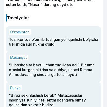
ustun keldi, “Nasaf” durang qayd etdi
Tavsiyalar
O‘zbekiston
Toshkentda o‘pirilib tushgan yo‘l qurilishi bo‘yicha
6 kishiga sud hukmi o‘qildi
Madaniyat
“U boshqalar baxti uchun tug‘ilgan edi”. Bir umr
otasini kutgan aktrisa va dublyaj ustasi Rimma
Ahmedovaning sinovlarga to‘la hayoti
Dunyo
“Biroz sekinlashish kerak”. Mutaxassislar
insoniyat sun’iy intellektni boshqara olmay
qolishidan xavotir bildirdi